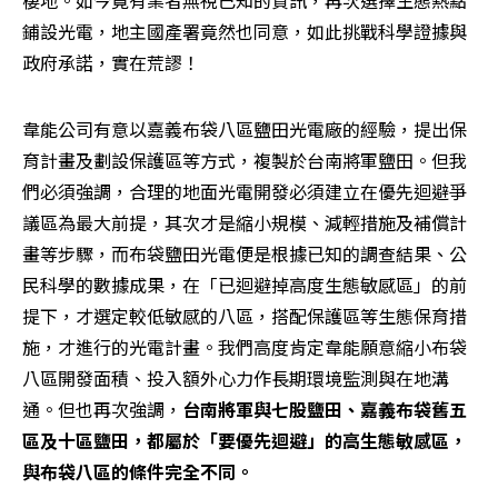
棲地。如今竟有業者無視已知的資訊，再次選擇生態熱點
鋪設光電，地主國產署竟然也同意，如此挑戰科學證據與
政府承諾，實在荒謬！
韋能公司有意以嘉義布袋八區鹽田光電廠的經驗，提出保
育計畫及劃設保護區等方式，複製於台南將軍鹽田。但我
們必須強調，合理的地面光電開發必須建立在優先迴避爭
議區為最大前提，其次才是縮小規模、減輕措施及補償計
畫等步驟，而布袋鹽田光電便是根據已知的調查結果、公
民科學的數據成果，在「已迴避掉高度生態敏感區」的前
提下，才選定較低敏感的八區，搭配保護區等生態保育措
施，才進行的光電計畫。我們高度肯定韋能願意縮小布袋
八區開發面積、投入額外心力作長期環境監測與在地溝
通。但也再次強調，
台南將軍與七股鹽田、嘉義布袋舊五
區及十區鹽田，都屬於「要優先迴避」的高生態敏感區，
與布袋八區的條件完全不同。