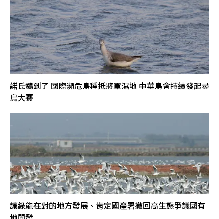
諾氏鷸到了 國際瀕危鳥種抵將軍濕地 中華鳥會持續發起尋
鳥大賽
讓綠能在對的地方發展、肯定國產署撤回高生態爭議國有
地開發