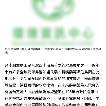
台南將軍鹽田是水鳥重要棲地，當中遷徙水鳥斑尾鷸被列入近危物種。黃重融
攝
台南將軍鹽田是台灣西南沿海重要的水鳥棲地之一，近年
來有許多全球受脅鳥種如諾氏鷸、琵嘴鷸等瀕危鳥類在此
地度冬，受到眾多國內外喜愛賞鳥的朋友關注。然而據媒
體披露，這個難得的水鳥棲地，在未來將劃設為光電廠的
開發預定地！由於此區及布袋鹽田在106年行政院會議中
已經被鑑定為生態高敏感區，不應做光電開發，因此，中
華鳥會與所有連署團體強烈呼籲，政府和廠商立即懸崖勒