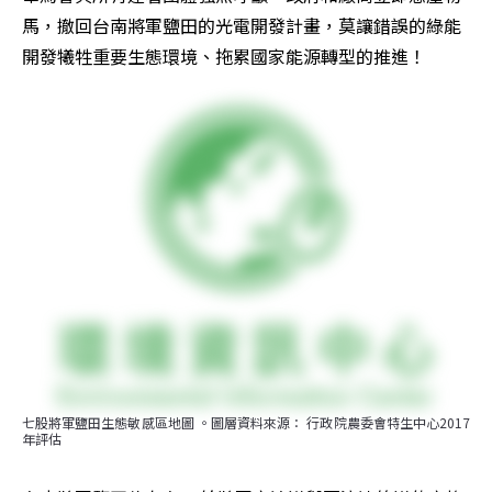
馬，撤回台南將軍鹽田的光電開發計畫，莫讓錯誤的綠能
開發犧牲重要生態環境、拖累國家能源轉型的推進！
七股將軍鹽田生態敏感區地圖 。圖層資料來源： 行政院農委會特生中心2017
年評估