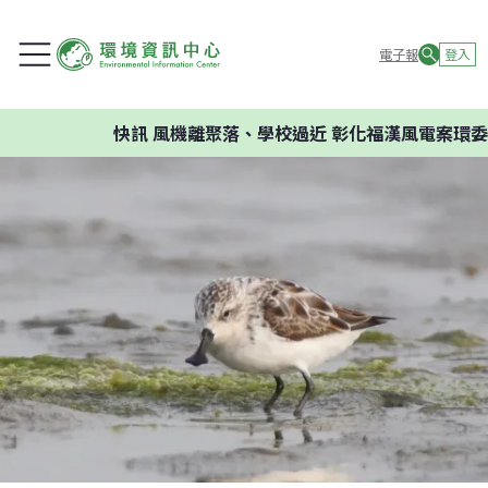
電子報
登入
快訊
風機離聚落、學校過近 彰化福漢風電案環委建議