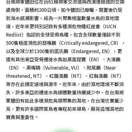
台南將軍鹽田位在台61線將軍交流道與西濱連絡道的交換
處南側，面積約200公頃，如今鹽田已廢曬，閒置後仍受
到海水感潮影響，成為一片聚集相當數量水鳥的濕地環
境，近年來更特別記錄有多種瀕危物種紅皮書（IUCN 
Redlist）指認的全球受脅鳥種，包含全球數量僅餘不到
500隻極度瀕危的琵嘴鷸（Critically endangered, CR），
以及全球少於1300隻的諾氏鷸（Endangered, EN），更
還有其他東亞受脅遷徙水鳥如黑面琵鷺（EN）、大濱鷸
（EN）、黑嘴鷗（Vulnerable, VU）、斑尾鷸（Near 
threatened, NT）、紅腹濱鷸（NT）、紅胸濱鷸（NT）
等亦在此穩定過境與渡冬。近年來，由於濕地環境不斷消
失，許多東亞的遷徙水鳥總體數量持續減少中，在台南將
軍鹽田有如此多樣瀕危鳥類聚集的濕地，在台灣也實屬少
見，更有許多國際賞鳥者專程前來尋鳥，顯見這塊濕地的
寶貴與重要性。