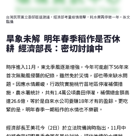
台灣民眾黨立委邱臣遠建議，經濟部考量疫情衝擊，耗水費再停徵一年。孫文
臨攝
旱象未解  明年春季稻作是否休
耕  經濟部長：密切討論中
時序進入11月，東北季風逐漸增強，今年可能創下56年來
首次無颱風侵襲的紀錄，雖然免於災情，卻也帶來缺水問
題。因應水情嚴峻，行政院實施桃竹苗地區停灌補償措
施，農水署統計，共有1.4萬公頃農田停灌，補償總金額高
達26.6億，等於是自來水公司要賺18年才有的盈餘。更吃
緊的是，明年春季一期稻作的水情也不樂觀。
經濟部長王美花今（2日）於立法院備詢時指出，11月中