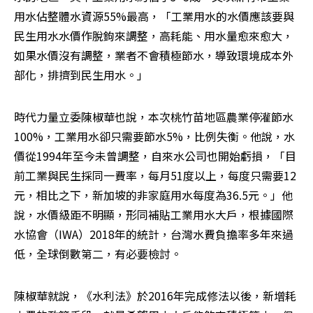
用水佔整體水資源55%最高，「工業用水的水價應該要與
民生用水水價作脫鉤來調整，高耗能、用水量愈來愈大，
如果水價沒有調整，業者不會積極節水，導致環境成本外
部化，排擠到民生用水。」
時代力量立委陳椒華也說，本次桃竹苗地區農業停灌節水
100%，工業用水卻只需要節水5%，比例失衡。他說，水
價從1994年至今未曾調整，自來水公司也開始虧損，「目
前工業與民生採同一費率，每月51度以上，每度只需要12
元，相比之下，新加坡的非家庭用水每度為36.5元。」他
說，水價級距不明顯，形同補貼工業用水大戶，根據國際
水協會（IWA）2018年的統計，台灣水費負擔率多年來過
低，全球倒數第二，有必要檢討。
陳椒華就說，《水利法》於2016年完成修法以後，新增耗