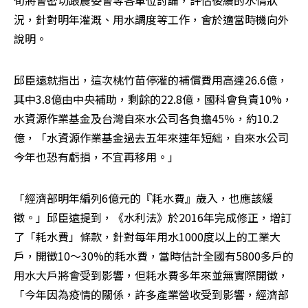
旬將會密切跟農委會等各單位討論，評估後續的水情狀
況，針對明年灌溉、用水調度等工作，會於適當時機向外
說明。
邱臣遠就指出，這次桃竹苗停灌的補償費用高達26.6億，
其中3.8億由中央補助，剩餘的22.8億，國科會負責10%，
水資源作業基金及台灣自來水公司各負擔45％，約10.2
億，「水資源作業基金過去五年來連年短絀，自來水公司
今年也恐有虧損，不宜再移用。」
「經濟部明年編列6億元的『耗水費』歲入，也應該緩
徵。」邱臣遠提到，《水利法》於2016年完成修正，增訂
了「耗水費」條款，針對每年用水1000度以上的工業大
戶，開徵10～30%的耗水費，當時估計全國有5800多戶的
用水大戶將會受到影響，但耗水費多年來並無實際開徵，
「今年因為疫情的關係，許多產業營收受到影響，經濟部