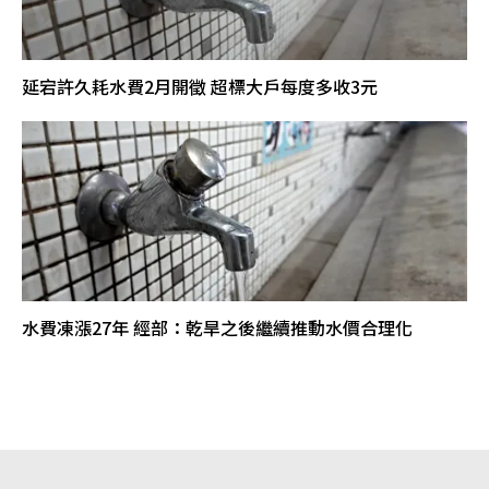
延宕許久耗水費2月開徵 超標大戶每度多收3元
水費凍漲27年 經部：乾旱之後繼續推動水價合理化