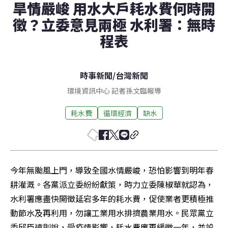
旱情嚴峻 用水大戶耗水費何時開
徵？立委意見兩極 水利署：無時
程表
時事新聞
/
台灣新聞
環境資訊中心 記者孫文臨報導
耗水費
循環經濟
缺水
今年無颱風上門，導致全國水情嚴峻，恐怕影響到明年春
耕灌溉。各黨派立委紛紛獻策，時力立委陳椒華就認為，
水利署應盡快開徵延宕多年的耗水費，促使業者更積極推
動節水及再利用，勿讓工業用水排擠農業用水。民眾黨立
委邱臣遠則說，受疫情影響，耗水費應再緩徵一年，並設