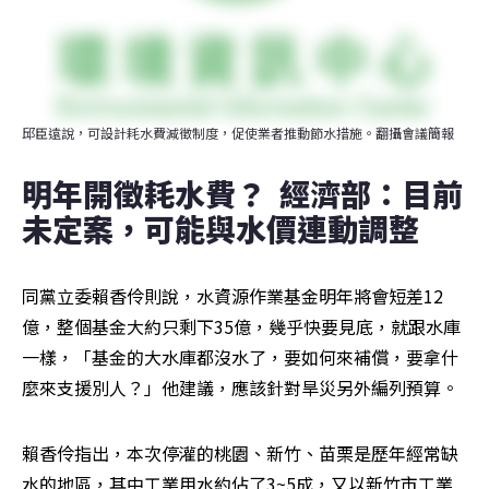
邱臣遠說，可設計耗水費減徵制度，促使業者推動節水措施。翻攝會議簡報
明年開徵耗水費？  經濟部：目前
未定案，可能與水價連動調整
同黨立委賴香伶則說，水資源作業基金明年將會短差12
億，整個基金大約只剩下35億，幾乎快要見底，就跟水庫
一樣，「基金的大水庫都沒水了，要如何來補償，要拿什
麼來支援別人？」他建議，應該針對旱災另外編列預算。
賴香伶指出，本次停灌的桃園、新竹、苗栗是歷年經常缺
水的地區，其中工業用水約佔了3~5成，又以新竹市工業