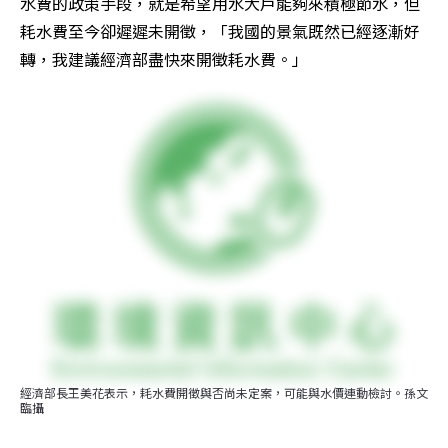
水費的政策手段，就是希望用水大戶能夠來積極節水，但
耗水費至今卻遲遲未開徵，「我國的景氣既然已經逐漸好
轉，我建議經濟部盡快來開徵耗水費。」
經濟部長王美花表示，耗水費開徵與否尚未定案，可能與水價連動檢討。孫文
臨攝