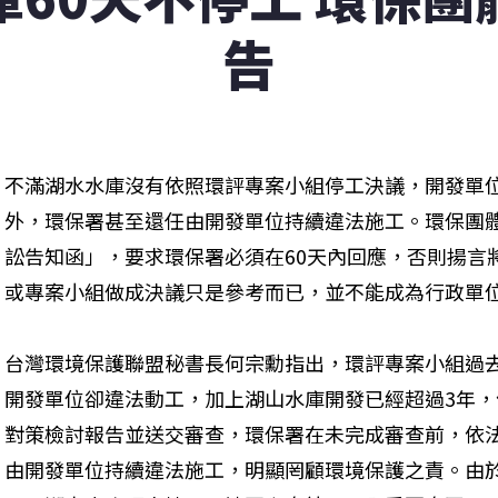
告
不滿湖水水庫沒有依照環評專案小組停工決議，開發單
外，環保署甚至還任由開發單位持續違法施工。環保團體
訟告知函」，要求環保署必須在60天內回應，否則揚言
或專案小組做成決議只是參考而已，並不能成為行政單
台灣環境保護聯盟秘書長何宗勳指出，環評專案小組過
開發單位卻違法動工，加上湖山水庫開發已經超過3年
對策檢討報告並送交審查，環保署在未完成審查前，依
由開發單位持續違法施工，明顯罔顧環境保護之責。由