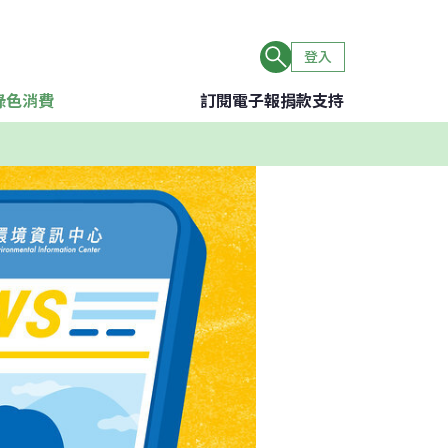
登入
綠色消費
訂閱電子報
捐款支持