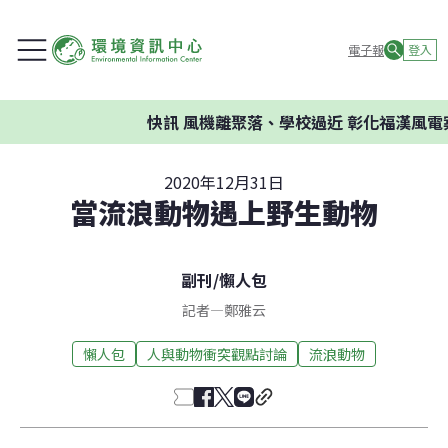
電子報
登入
快訊
風機離聚落、學校過近 彰化福漢風電
2020年12月31日
當流浪動物遇上野生動物
副刊
/
懶人包
記者
—
鄭雅云
懶人包
人與動物衝突觀點討論
流浪動物