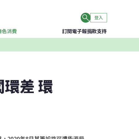
登入
綠色消費
訂閱電子報
捐款支持
環差 環
2020年8月其籌設許可遭能源局