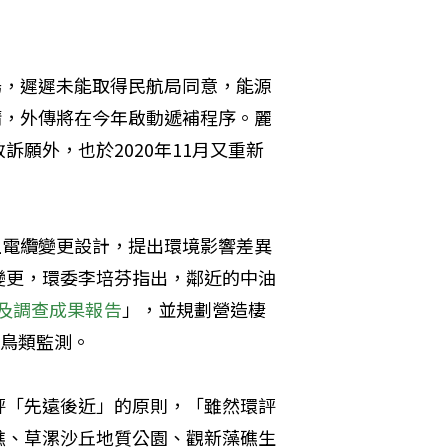
場，遲遲未能取得民航局同意，能源
請，外傳將在今年啟動遞補程序。麗
願外，也於2020年11月又重新
上電纜變更設計，提出環境影響差異
變更，環委李培芬指出，鄰近的中油
測及調查成果報告
」，並規劃營造棲
季鳥類監測。
評「先遠後近」的原則，「雖然環評
礁、草漯沙丘地質公園、觀新藻礁生