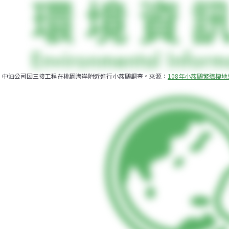
中油公司因三接工程在桃園海岸附近進行小燕鷗調查。來源：
108年小燕鷗繁殖棲