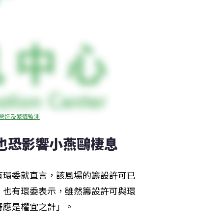
地營造及繁殖監測
 也恐影響小燕鷗棲息
有環委就直言，該風場的籌設許可已
」也有環委表示，雖然籌設許可與環
審應是權宜之計」。