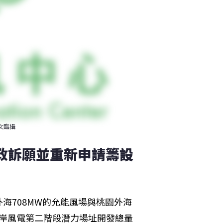
文臨攝
行政訴願並重新申請籌設
海708MW的允能風場與桃園外海
離岸風電第二階段潛力場址開發總量