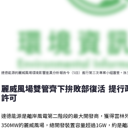
達德能源的麗威風場環境影響差異分析報告今（5日）進行第三次專案小組審查。孫
麗威風場雙管齊下拚敗部復活  提
許可
達德能源是離岸風電第二階段的最大開發商，獲得雲林外
350MW的麗威風場，總開發裝置容量超過1GW，約是