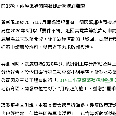
的18%，兩座風場的開發卻紛紛遇到難題。
麗威風場於2017年7月通過環評審查，卻因緊鄰桃園機
局在2020年8月以「要件不符」退回其電業籌設許可申
威風場並未放棄開發，除了對經濟部的「駁回」提起行政訴
送案申請籌設許可，雙管齊下力求敗部復活。
與此同時，麗威風場2020年5月就針對上岸升壓站及陸
分析報告，於今日舉行第三次專案小組審查。針對本次
公司因為三接工程有執行「
2019年小燕鷗繁殖棲地監
地復育區，開發單位在3月~7月應避免施工，並增加夏
環委張學文則說，本案其實太過靠近海邊，違反政策環
書已經通過，但這些問題再次浮現」，包含靠近觀新藻