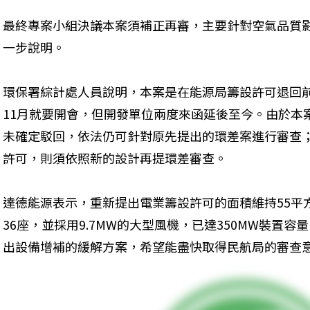
最終專案小組決議本案須補正再審，主要針對空氣品質
一步說明。
環保署綜計處人員說明，本案是在能源局籌設許可退回
11月就要開會，但開發單位兩度來函延後至今。由於本
未確定駁回，依法仍可針對原先提出的環差案進行審查
許可，則須依照新的設計再提環差審查。
達德能源表示，重新提出電業籌設許可的面積維持55平
36座，並採用9.7MW的大型風機，已達350MW裝置
出設備增補的緩解方案，希望能盡快取得民航局的審查