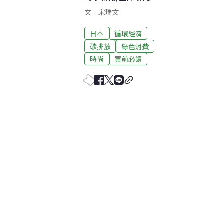
文
—
宋瑞文
日本
循環經濟
碳排放
綠色消費
時尚
買前必讀