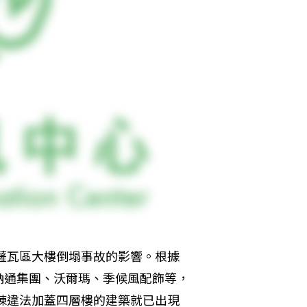
國薩瓦區大樓倒塌事故的影響。根據
納通集團、沃爾瑪、季候風配飾等，
這棟違法加蓋四層樓的建築就已出現