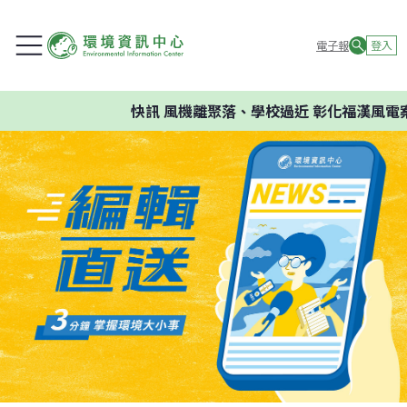
電子報
登入
快訊
風機離聚落、學校過近 彰化福漢風電案