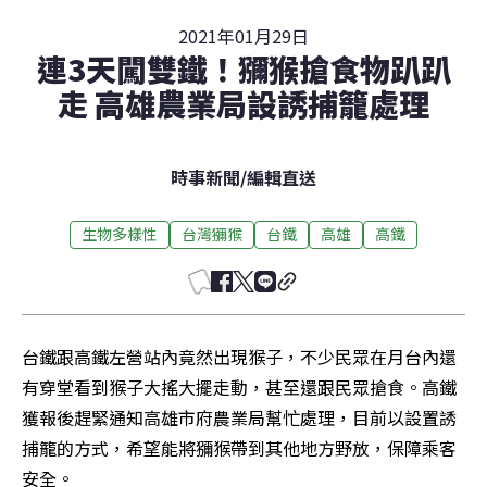
2021年01月29日
連3天闖雙鐵！獼猴搶食物趴趴
走 高雄農業局設誘捕籠處理
時事新聞
/
編輯直送
生物多樣性
台灣獼猴
台鐵
高雄
高鐵
台鐵跟高鐵左營站內竟然出現猴子，不少民眾在月台內還
有穿堂看到猴子大搖大擺走動，甚至還跟民眾搶食。高鐵
獲報後趕緊通知高雄市府農業局幫忙處理，目前以設置誘
捕籠的方式，希望能將獼猴帶到其他地方野放，保障乘客
安全。