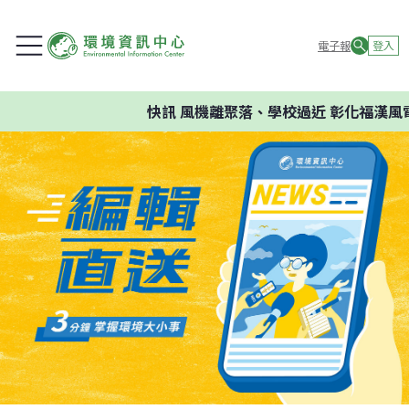
電子報
登入
快訊
風機離聚落、學校過近 彰化福漢風電