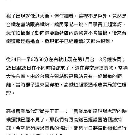
猴子出現就像逛大街，但仔細看，這裡不是戶外，竟然是
台鐵左營站跟高鐵站，讓民眾嚇一跳。目擊員工超驚訝，
急忙拍攝猴子動向還要顧著店內食物會不會被搶，後來台
鐵獲報經過追查，發現猴子已經連續3天都來報到。
從24日一早6時50分左右就出現在第1月台，3分鐘快閃；
25日跟26日在不同時段都來了，還在穿堂層搶食物，當場
大快朵頤。由於台鐵左營站跟高鐵站只有一條通道的距
離，當時猴子還來回穿梭，高鐵也趕緊通報農業局前往處
理。
高雄農業局代理局長王正一：「農業局到達現場處理的時
候獼猴已經不見了，那我們有跟高鐵已經設置這個誘捕
籠，希望能夠透過高鐵的協助，能夠早日將這個獼猴進行