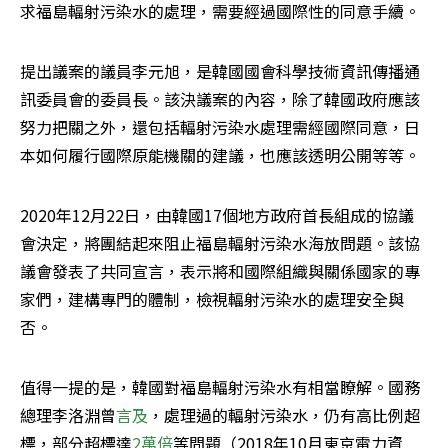
求福島輻射污染水的處理，需要經過國際性的同意手續。
提出議案的議員李元旭，是韓國國會科學技術資訊傳播通
訊委員會的委員長。該決議案的內容，除了韓國政府應該
努力把關之外，還包括輻射污染水處理需經國際同意，日
本如何履行國際原能機關的建議，也應該透明公開等等。
2020年12月22日，由韓國17個地方政府首長組成的協議
會決定，將團結起來阻止福島輻射污染水海放問題。該協
議會發表了共同宣言，表示將和國際組織與關係國家的專
家們，建構專門的體制，檢視輻射污染水的處理安全與
否。
值得一提的是，韓國對福島輻射污染水有相當瞭解。國務
總理李洛淵曾
言及
，處理過的輻射污染水，仍有高比例超
標，部分超標達
2萬倍
等問題（2018年10月東京電力資