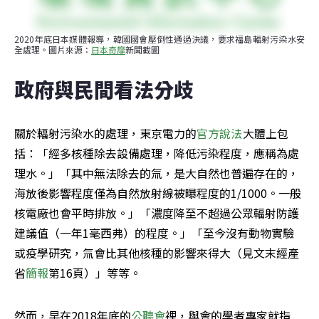
2020年底日本媒體報導，韓國國會壓倒性通過決議，要求福島輻射污染水安
全處理。圖片來源：
日本奇摩
新聞截圖
政府與民間看法分歧
關於輻射污染水的處理，東京電力的
官方說法
大體上包
括：「經多核種除去設備處理，降低污染程度，應稱為處
理水。」「其中無法除去的氚，是大自然也普遍存在的，
海放後影響程度僅為自然放射線被曝程度的1/1000。一般
核電廠也會平時排放。」「濃度降至不超過公眾輻射防護
建議值（一年1毫西弗）的程度。」「至今沒有動物實驗
或疫學研究，氚會比其他核種的影響來得大（見文末經產
省
簡報
第16頁）」等等。
然而，早在2018年底的
公聽會
裡，與會的學者專家就指