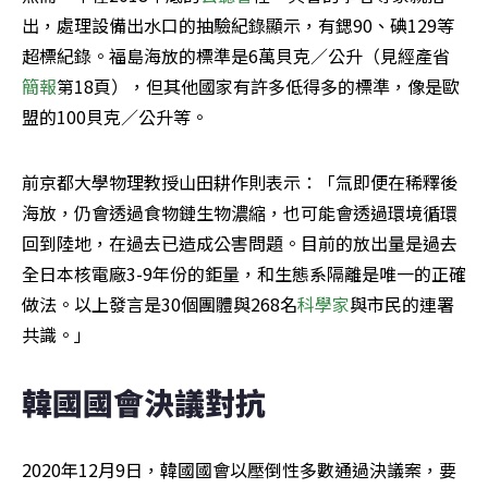
出，處理設備出水口的抽驗紀錄顯示，有鍶90、碘129等
超標紀錄。福島海放的標準是6萬貝克／公升（見經產省
簡報
第18頁），但其他國家有許多低得多的標準，像是歐
盟的100貝克／公升等。
前京都大學物理教授山田耕作則表示：「氚即便在稀釋後
海放，仍會透過食物鏈生物濃縮，也可能會透過環境循環
回到陸地，在過去已造成公害問題。目前的放出量是過去
全日本核電廠3-9年份的鉅量，和生態系隔離是唯一的正確
做法。以上發言是30個團體與268名
科學家
與市民的連署
共識。」
韓國國會決議對抗
2020年12月9日，韓國國會以壓倒性多數通過決議案，要