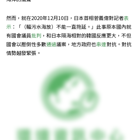
然而，就在2020年12月10日，日本首相菅義偉對記者
表
示
：「（輻污水海放）不能一直拖延。」此事原本國內就
有國會議員
批判
，和日本隔海相對的韓國反應更大，不但
國會以壓倒性多數
通過
議案，地方政府也
串連
對抗。對抗
情勢越發緊張。