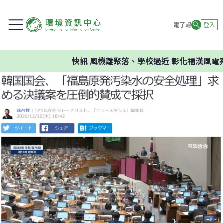
電子報
登入
快訊
風機離聚落、學校過近 彰化福漢風電案環