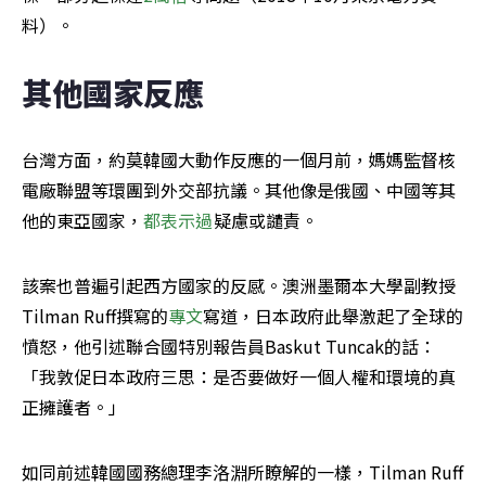
料）。
其他國家反應
台灣方面，約莫韓國大動作反應的一個月前，媽媽監督核
電廠聯盟等環團到外交部抗議。其他像是俄國、中國等其
他的東亞國家，
都表示過
疑慮或譴責。
該案也普遍引起西方國家的反感。澳洲墨爾本大學副教授
Tilman Ruff撰寫的
專文
寫道，日本政府此舉激起了全球的
憤怒，他引述聯合國特別報告員Baskut Tuncak的話：
「我敦促日本政府三思：是否要做好一個人權和環境的真
正擁護者。」
如同前述韓國國務總理李洛淵所瞭解的一樣，Tilman Ruff