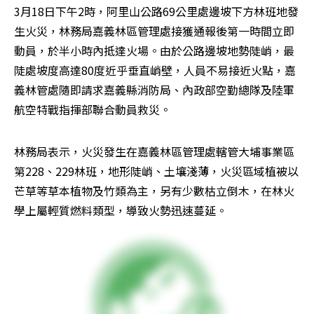
3月18日下午2時，阿里山公路69公里處邊坡下方林班地發
生火災，林務局嘉義林區管理處接獲通報後第一時間立即
動員，於半小時內抵達火場。由於公路邊坡地勢陡峭，最
陡處坡度高達80度近乎垂直峭壁，人員不易接近火點，嘉
義林管處隨即請求嘉義縣消防局、內政部空勤總隊及陸軍
航空特戰指揮部聯合動員救災。
林務局表示，火災發生在嘉義林區管理處轄管大埔事業區
第228、229林班，地形陡峭、土壤淺薄，火災區域植被以
芒草等草本植物及竹類為主，另有少數枯立倒木，在林火
學上屬輕質燃料類型，導致火勢迅速蔓延。