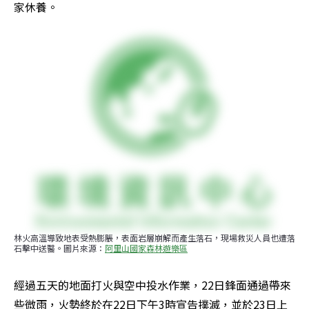
家休養。
林火高溫導致地表受熱膨脹，表面岩層崩解而產生落石，現場救災人員也遭落
石擊中送醫。圖片來源：
阿里山國家森林遊樂區
經過五天的地面打火與空中投水作業，22日鋒面通過帶來
些微雨，火勢終於在22日下午3時宣告撲滅，並於23日上