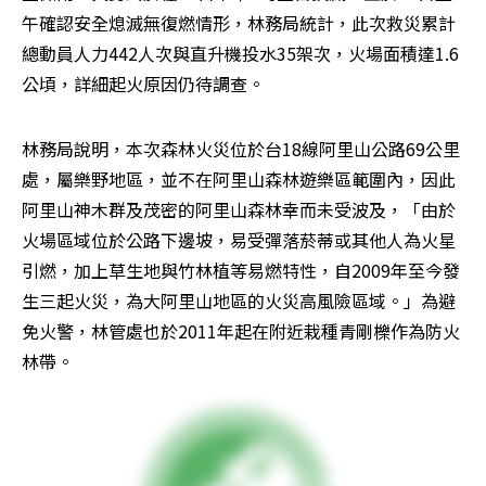
午確認安全熄滅無復燃情形，林務局統計，此次救災累計
總動員人力442人次與直升機投水35架次，火場面積達1.6
公頃，詳細起火原因仍待調查。
林務局說明，本次森林火災位於台18線阿里山公路69公里
處，屬樂野地區，並不在阿里山森林遊樂區範圍內，因此
阿里山神木群及茂密的阿里山森林幸而未受波及，「由於
火場區域位於公路下邊坡，易受彈落菸蒂或其他人為火星
引燃，加上草生地與竹林植等易燃特性，自2009年至今發
生三起火災，為大阿里山地區的火災高風險區域。」為避
免火警，林管處也於2011年起在附近栽種青剛櫟作為防火
林帶。