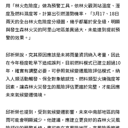
用「林火危險度」做為預警工具，依林火觀測站溫度、溼
度及燃料濕度等，計算出引燃潛勢機率，「3月17、18日
兩天的全台林火危險度分級圖，幾乎都屬於安全級，明顯
與發生森林火災的阿里山地區差異過大，未能達到提前預
警的效果。」
邱祈榮說，究其原因應該是未將雨量資訊納入考量，因此
在今年極度乾旱下造成誤判，目前燃料模式已建立超過10
年，確實有調整必要，可參照氣候變遷風險評估模式，納
入人類活動觸發、保全對象敏感性、燃料類型火燒強度等
因素，讓森林火災發生的風險評估更趨於完整，才能因應
未來氣候變遷情境。
邱祈榮也提到，受到氣候變遷影響，未來中南部地區的降
雨可能會明顯減少。他建議，應建立更良好的森林火災風
險評估的預警系統，盡可能在高風險地區、高風險季節進