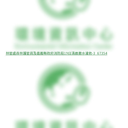
林管處森林護管員及嘉義縣政府消防局19日清晨撒水灌救-3_67354