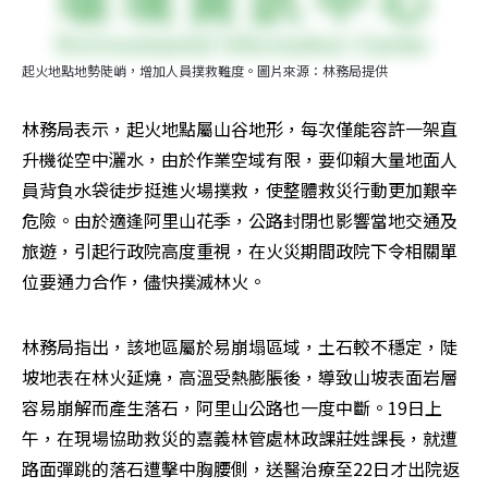
起火地點地勢陡峭，增加人員撲救難度。圖片來源：林務局提供
林務局表示，起火地點屬山谷地形，每次僅能容許一架直
升機從空中灑水，由於作業空域有限，要仰賴大量地面人
員背負水袋徒步挺進火場撲救，使整體救災行動更加艱辛
危險。由於適逢阿里山花季，公路封閉也影響當地交通及
旅遊，引起行政院高度重視，在火災期間政院下令相關單
位要通力合作，儘快撲滅林火。
林務局指出，該地區屬於易崩塌區域，土石較不穩定，陡
坡地表在林火延燒，高溫受熱膨脹後，導致山坡表面岩層
容易崩解而產生落石，阿里山公路也一度中斷。19日上
午，在現場協助救災的嘉義林管處林政課莊姓課長，就遭
路面彈跳的落石遭擊中胸腰側，送醫治療至22日才出院返