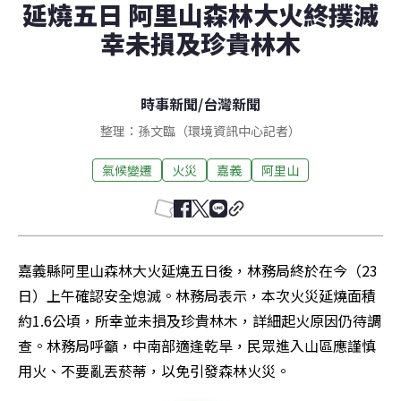
延燒五日 阿里山森林大火終撲滅
幸未損及珍貴林木
時事新聞
/
台灣新聞
整理：孫文臨（環境資訊中心記者）
氣候變遷
火災
嘉義
阿里山
嘉義縣阿里山森林大火延燒五日後，林務局終於在今（23
日）上午確認安全熄滅。林務局表示，本次火災延燒面積
約1.6公頃，所幸並未損及珍貴林木，詳細起火原因仍待調
查。林務局呼籲，中南部適逢乾旱，民眾進入山區應謹慎
用火、不要亂丟菸蒂，以免引發森林火災。