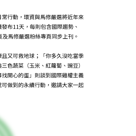
日常行動，環資與馬修嚴選將近年來
發布11天，每則包含國際趨勢、
頁及馬修嚴選粉絲專頁同步上刊。
康且又可救地球；「你多久沒吃當季
典三色蔬菜（玉米、紅蘿蔔、豌豆）
尋找開心的蛋」則談到國際雞權主義
就可做到的永續行動，邀請大家一起