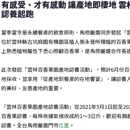
有感受、才有感動 讓產地即棲地 雲
認養起跑
當季當令是永續餐桌的飲食原則，馬修嚴選同步發起「
位於雲林縣古坑麻園有機園區植人張永晉所種植的百香
上熟悉植物屬性下悉心照顧百香果，是馬修嚴選合作長達
此次發起「雲林百香果園產地認養活動」，預計6月份
地採收，並享用「從產地到餐桌的在地饗宴」，讓認養
的美好、友善產地的重要。
「雲林百香果園產地認養活動」從2021年5月1日起至202
百香果認養，每株依據氣候收成約1～3公斤，歡迎有興
認養。全台馬修嚴選門市
位置
。