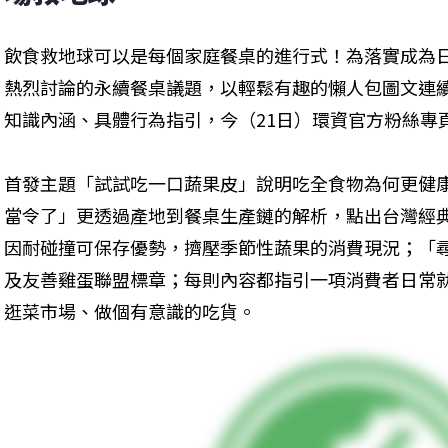
飲食救地球可以是每個家庭餐桌的進行式！為落實成為
熱烈討論的永續餐桌議題，以輕鬆有趣的懶人包圖文連續
知識內涵、具體行為指引，今（21日）環資官方粉絲專
首發主題「試試吃一口蔬果皮」說明吃全食物為何更健
當令了」更透過產地到餐桌生產鏈的解析，點出台灣經
因耐碰撞可保存優勢，擠壓季節性蔬果的消費現況；「
及友善雞蛋聯盟標章；每則內容都指引一項消費者日常
逛菜市場、做個有意識的吃貨。