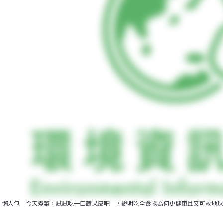
懶人包「今天煮菜，試試吃一口蔬果皮吧」，說明吃全食物為何更健康且又可救地球