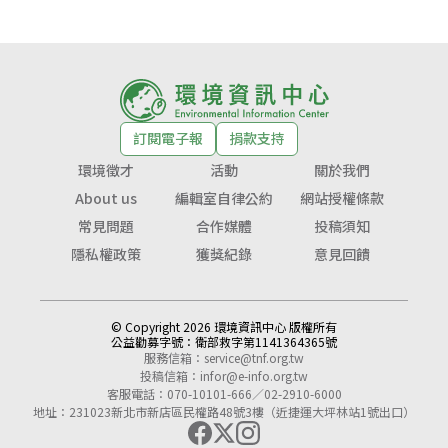
訂閱電子報
捐款支持
環境徵才
活動
關於我們
About us
編輯室自律公約
網站授權條款
常見問題
合作媒體
投稿須知
隱私權政策
獲獎紀錄
意見回饋
© Copyright 2026 環境資訊中心 版權所有
公益勸募字號：
衛部救字第1141364365號
服務信箱：
service@tnf.org.tw
投稿信箱：
infor@e-info.org.tw
客服電話：070-10101-666／02-2910-6000
地址：231023新北市新店區民權路48號3樓（近捷運大坪林站1號出口）