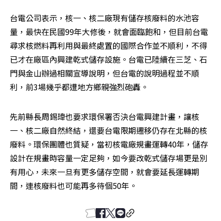
台電公司表示，核一、核二廠現有儲存核廢料的水池容
量，最快在民國99年大修後，就會面臨飽和，但目前台電
尋求核燃料再利用與最終處置的國際合作並不順利，不得
已才在廠區內興建乾式儲存設施。台電已陸續在三芝、石
門與金山辦過相關宣導說明，但台電的說明過程並不順
利，前3場幾乎都遭地方鄉親強烈砲轟。
先前縣長周錫瑋也要求環保署否決台電興建計畫，讓核
一、核二廠自然終結，還要台電限期遷移仍存在北縣的核
廢料。環保團體也質疑，當初核電廠規畫運轉40年，儲存
設計在規畫時容量一定足夠，如今要改乾式儲存場更是別
有用心，未來一旦有更多儲存空間，就會要延長運轉期
間，連核廢料也可能再多待個50年。