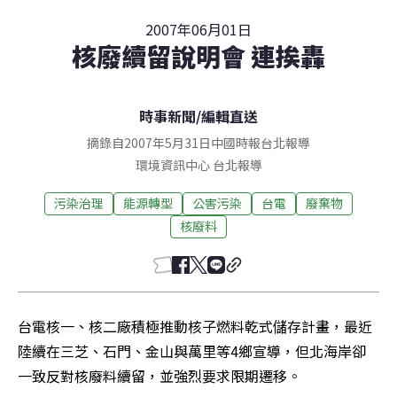
2007年06月01日
核廢續留說明會 連挨轟
時事新聞
/
編輯直送
摘錄自2007年5月31日中國時報台北報導
環境資訊中心
台北
報導
污染治理
能源轉型
公害污染
台電
廢棄物
核廢料
台電核一、核二廠積極推動核子燃料乾式儲存計畫，最近
陸續在三芝、石門、金山與萬里等4鄉宣導，但北海岸卻
一致反對核廢料續留，並強烈要求限期遷移。