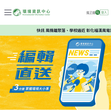
電子報
登入
快訊
風機離聚落、學校過近 彰化福漢風電