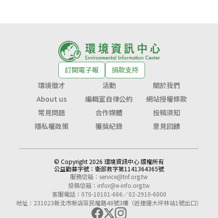
訂閱電子報
捐款支持
環境徵才
活動
關於我們
About us
編輯室自律公約
網站授權條款
常見問題
合作媒體
投稿須知
隱私權政策
獲獎紀錄
意見回饋
© Copyright 2026 環境資訊中心 版權所有
公益勸募字號：
衛部救字第1141364365號
服務信箱：
service@tnf.org.tw
投稿信箱：
infor@e-info.org.tw
客服電話：070-10101-666／02-2910-6000
地址：231023新北市新店區民權路48號3樓（近捷運大坪林站1號出口）