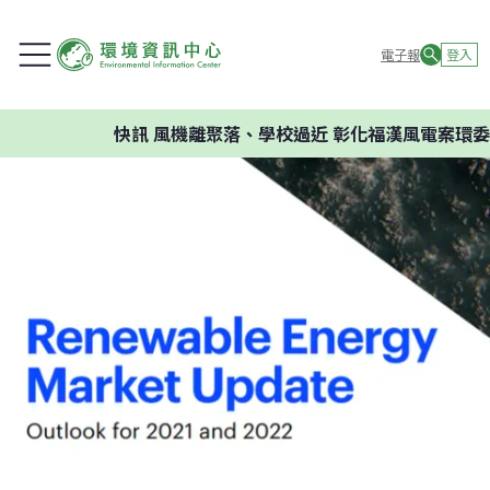
電子報
登入
快訊
風機離聚落、學校過近 彰化福漢風電案環委建議