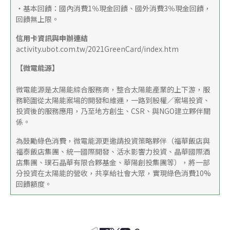
・基本回饋：國內消費1％現金回饋、國外消費3％現金回饋，
回饋無上限。
信用卡資訊與申辦連結
activity.ubot.com.tw/2021GreenCard/index.htm
【微電能源】
微電能源是太陽能綜合服務商，整合太陽能產業的上下游，服
務範圍從太陽能案場的開發和維運，一路到股權／案場投資、
投資後的服務應用，乃至地方創生、CSR、與NGO建立夥伴關
係。
為鼓勵綠色消費，微電能源更邀請投資策略夥伴（福華飯店與
福泰飯店集團、統一國際開發、活水影響力投資、晶華國際酒
店集團、璞石晶華有限合夥基金、華陽創投集團等），將一部
分投資在太陽能的營收，共享給社會大眾，實現綠色消費10%
回饋額度。