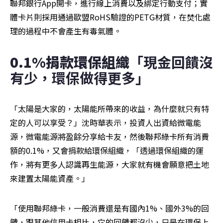
聯邦銀行App開卡，進行線上消費以及綁定行動支付；實
體卡片則採用通過歐盟RoHS驗證的PETG材質，在焚化處
理的過程中不會產生有毒氣體。
0.1%捐款環保組織
「現金回饋沒
有少，環保做得更多」
「太陽是大家的，太陽能所帶來的收益，為什麼就只有特
定的人可以享受？」沈時華表示，投資人出資給微電能
源，微電能源將盈餘分享給卡友，然後聯邦綠卡所有消費
額的0.1%，又會捐款給環保組織，「透過環保組織的運
作，將有更多人認識再生能源，大家就有機會願意把土地
來建置太陽能資產。」
「使用聯邦綠卡，一般消費還是有國內1%、國外3%的回
饋，跟其他信用卡相比，它的回饋都沒少，只是在環保上