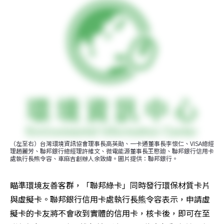
（左至右）台灣環境資訊協會理事長高英勛、一卡通董事長李懷仁、VISA總經
理趙麗芳、聯邦銀行總經理許維文、微電能源董事長王愍廸、聯邦銀行信用卡
處執行長熊令容、車麻吉創辦人余致緯。圖片提供：聯邦銀行。
瞄準環境友善客群，「聯邦綠卡」同時發行環保材質卡片
與虛擬卡。聯邦銀行信用卡處執行長熊令容表示，申請虛
擬卡的卡友將不會收到實體的信用卡，核卡後，即可在至