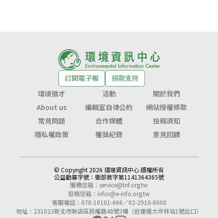
訂閱電子報
捐款支持
環境徵才
活動
關於我們
About us
編輯室自律公約
網站授權條款
常見問題
合作媒體
投稿須知
隱私權政策
獲獎紀錄
意見回饋
© Copyright 2026 環境資訊中心 版權所有
公益勸募字號：
衛部救字第1141364365號
服務信箱：
service@tnf.org.tw
投稿信箱：
infor@e-info.org.tw
客服電話：070-10101-666／02-2910-6000
地址：231023新北市新店區民權路48號3樓（近捷運大坪林站1號出口）