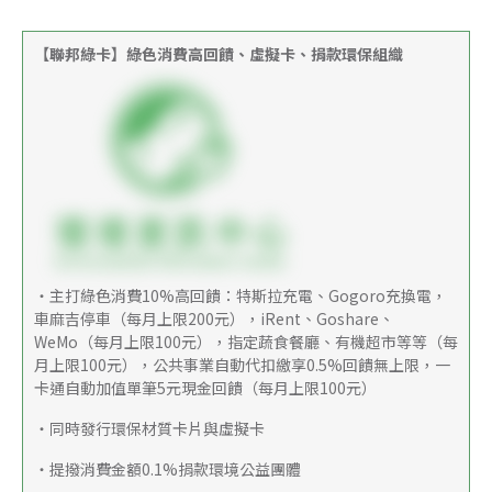
【聯邦綠卡】綠色消費高回饋、虛擬卡、捐款環保組織
・主打綠色消費10%高回饋：特斯拉充電、Gogoro充換電，
車麻吉停車（每月上限200元），iRent、Goshare、
WeMo（每月上限100元），指定蔬食餐廳、有機超市等等（每
月上限100元），公共事業自動代扣繳享0.5%回饋無上限，一
卡通自動加值單筆5元現金回饋（每月上限100元）
・同時發行環保材質卡片與虛擬卡
・提撥消費金額0.1%捐款環境公益團體