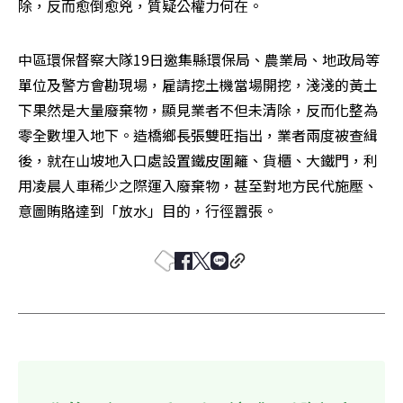
除，反而愈倒愈兇，質疑公權力何在。 
中區環保督察大隊19日邀集縣環保局、農業局、地政局等
單位及警方會勘現場，雇請挖土機當場開挖，淺淺的黃土
下果然是大量廢棄物，顯見業者不但未清除，反而化整為
零全數埋入地下。造橋鄉長張雙旺指出，業者兩度被查緝
後，就在山坡地入口處設置鐵皮圍籬、貨櫃、大鐵門，利
用凌晨人車稀少之際運入廢棄物，甚至對地方民代施壓、
意圖賄賂達到「放水」目的，行徑囂張。