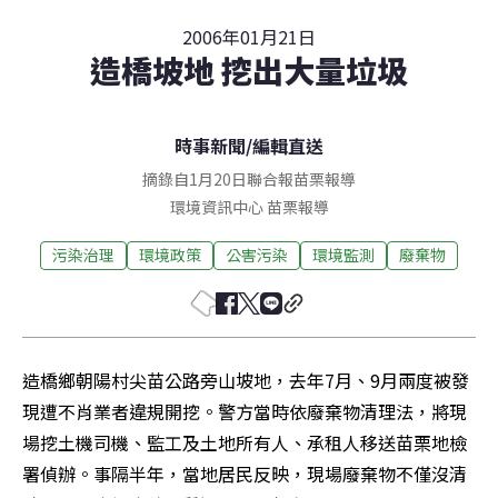
2006年01月21日
造橋坡地 挖出大量垃圾
時事新聞
/
編輯直送
摘錄自1月20日聯合報苗栗報導
環境資訊中心
苗栗
報導
污染治理
環境政策
公害污染
環境監測
廢棄物
造橋鄉朝陽村尖苗公路旁山坡地，去年7月、9月兩度被發
現遭不肖業者違規開挖。警方當時依廢棄物清理法，將現
場挖土機司機、監工及土地所有人、承租人移送苗栗地檢
署偵辦。事隔半年，當地居民反映，現場廢棄物不僅沒清