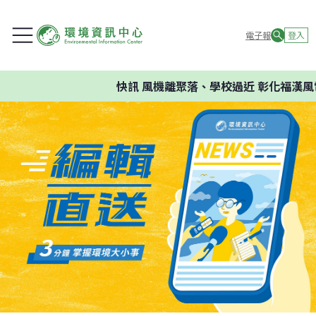
電子報
登入
快訊
風機離聚落、學校過近 彰化福漢風