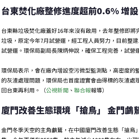
台東焚化廠整修進度超前0.6% 增
台東縣垃圾焚化廠蓋好16年來沒有啟用，去年整修即將
垃圾，原定今年7月試營運，經工程人員努力，目前整建工
試營運。環保局副局長陳炳伸說，確保工程完善，試營
環保局表示，會在廠內增設空污微型監測點，高密度的
的灰渣處理問題，環保局也首度證實會由得標的灰渣處
回台東再利用。（
公視新聞
、
聯合報
報導）
廈門改善生態環境「搶鳥」 金門鸕
金門冬季天空的主角鸕鶿，在中國廈門改善生態「搶鳥