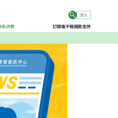
登入
綠色消費
訂閱電子報
捐款支持