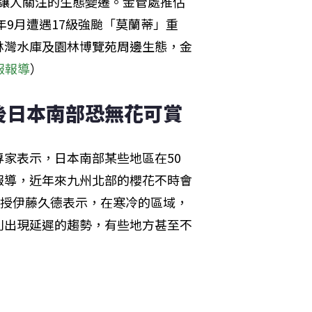
出現讓人關注的生態變遷。金管處推估
年9月遭遇17級強颱「莫蘭蒂」重
林灣水庫及園林博覽苑周邊生態，金
報報導
）
後日本南部恐無花可賞
家表示，日本南部某些地區在50
報導，近年來九州北部的櫻花不時會
教授伊藤久德表示，在寒冷的區域，
則出現延遲的趨勢，有些地方甚至不