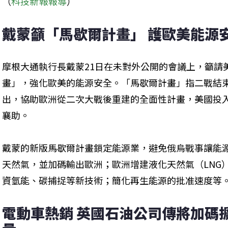
（
科技新報報導
）
戴蒙籲「馬歇爾計畫」 護歐美能源
摩根大通執行長戴蒙21日在未對外公開的會議上，籲請
畫」，強化歐美的能源安全。「馬歇爾計畫」指二戰結
出，協助歐洲從二次大戰後重建的全面性計畫，美國投入了
襄助。
戴蒙的新版馬歇爾計畫鎖定能源業，避免俄烏戰事讓能
天然氣，並加碼輸出歐洲；歐洲增建液化天然氣（LNG
資氫能、碳捕捉等新技術；簡化再生能源的批准速度等
電動車熱銷 英國石油公司傳將加碼