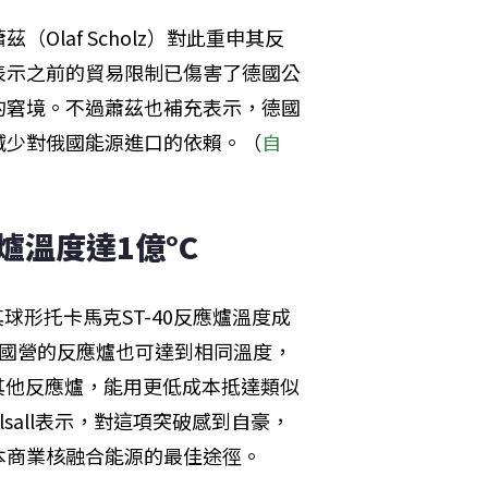
laf Scholz）對此重申其反
表示之前的貿易限制已傷害了德國公
的窘境。不過蕭茲也補充表示，德國
減少對俄國能源進口的依賴。（
自
爐溫度達1億°C
，其球形托卡馬克ST-40反應爐溫度成
少國營的反應爐也可達到相同溫度，
相對其他反應爐，能用更低成本抵達類似
Kelsall表示，對這項突破感到自豪，
本商業核融合能源的最佳途徑。