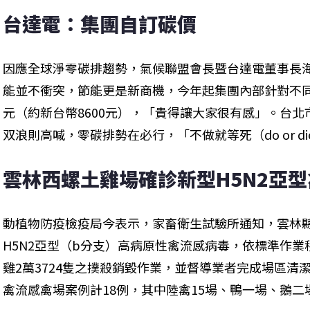
台達電：集團自訂碳價
因應全球淨零碳排趨勢，氣候聯盟會長暨台達電董事長海
能並不衝突，節能更是新商機，今年起集團內部針對不同
元（約新台幣8600元），「貴得讓大家很有感」。台
双浪則高喊，零碳排勢在必行，「不做就等死（do or d
雲林西螺土雞場確診新型H5N2亞
動植物防疫檢疫局今表示，家畜衛生試驗所通知，雲林
H5N2亞型（b分支）高病原性禽流感病毒，依標準作
雞2萬3724隻之撲殺銷毀作業，並督導業者完成場區清
禽流感禽場案例計18例，其中陸禽15場、鴨一場、鵝二