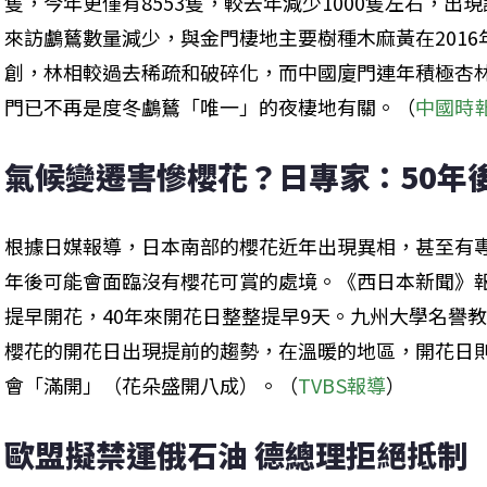
隻，今年更僅有8553隻，較去年減少1000隻左右，
來訪鸕鶿數量減少，與金門棲地主要樹種木麻黃在2016
創，林相較過去稀疏和破碎化，而中國廈門連年積極杏
門已不再是度冬鸕鶿「唯一」的夜棲地有關。（
中國時
氣候變遷害慘櫻花？日專家：50年
根據日媒報導，日本南部的櫻花近年出現異相，甚至有專
年後可能會面臨沒有櫻花可賞的處境。《西日本新聞》
提早開花，40年來開花日整整提早9天。九州大學名譽
櫻花的開花日出現提前的趨勢，在溫暖的地區，開花日
會「滿開」（花朵盛開八成）。（
TVBS報導
）
歐盟擬禁運俄石油 德總理拒絕抵制