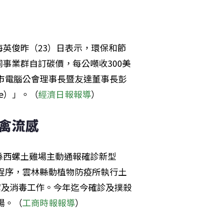
英俊昨（23）日表示，環保和節
事業群自訂碳價，每公噸收300美
北市電腦公會理事長暨友達董事長彭
ie）」。（
經濟日報報導
）
型禽流感
縣西螺土雞場主動通報確診新型
業程序，雲林縣動植物防疫所執行土
潔及消毒工作。今年迄今確診及撲殺
場。（
工商時報報導
）