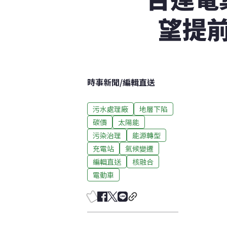
望提
時事新聞
/
編輯直送
污水處理廠
地層下陷
碳價
太陽能
污染治理
能源轉型
充電站
氣候變遷
編輯直送
核融合
電動車