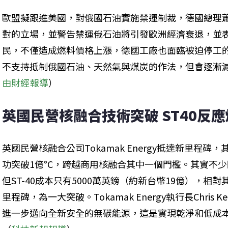
歐盟擬跟進美國，對俄國石油實施禁運制裁，德國總理蕭茲（O
對的立場，並警告禁運俄石油將引發歐洲經濟衰退，並
民，不僅造成燃料價格上漲，德國工廠也面臨被迫停工
不支持抵制俄國石油、天然氣與煤炭的作法，但會逐漸
由財經報導
）
英國民營核融合技術突破 ST40反應
英國民營核融合公司Tokamak Energy抵達新里程碑
功突破1億°C，跨越商用核融合其中一個門檻。其實不
但ST-40成本只有5000萬英鎊（約新台幣19億），
里程碑，為一大突破。Tokamak Energy執行長Chris 
進一步邁向全新安全的無碳能源，這是實現乾淨和低成