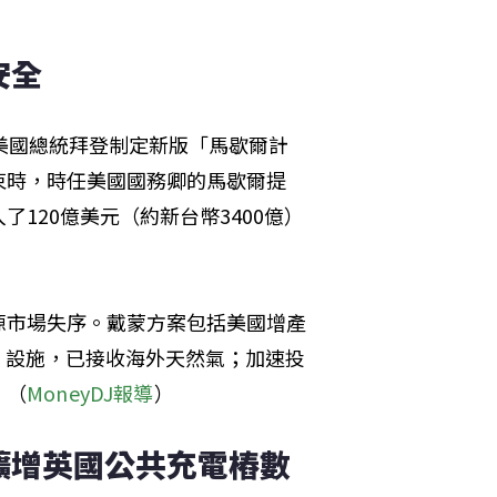
安全
美國總統拜登制定新版「馬歇爾計
束時，時任美國國務卿的馬歇爾提
120億美元（約新台幣3400億）
源市場失序。戴蒙方案包括美國增產
）設施，已接收海外天然氣；加速投
。（
MoneyDJ報導
）
擴增英國公共充電樁數