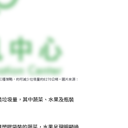
ll）三種策略，約可減少垃圾量約8270公噸。圖片來源：
裝垃圾量，其中蔬菜、水果及瓶裝
層塑膠袋裝的蔬菜，水果呈現明顯過