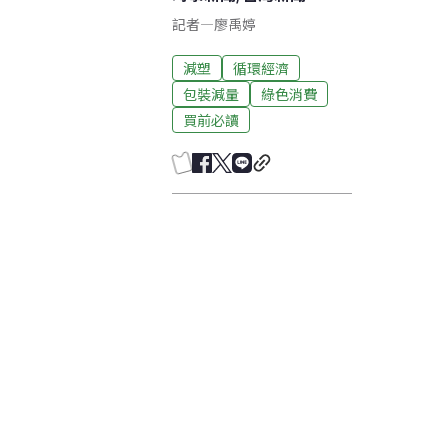
記者
—
廖禹婷
減塑
循環經濟
包裝減量
綠色消費
買前必讀