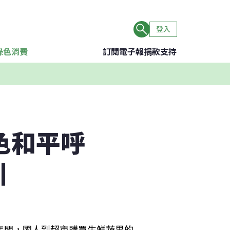
登入
綠色消費
訂閱電子報
捐款支持
色和平呼
引
年間，國人到超市購買生鮮蔬果的