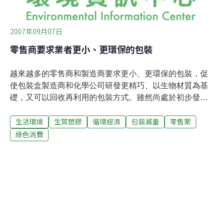
2007年09月07日
零售商要求業者更小、更環保的包裝
越來越多的零售商和製造商要求更小、更環保的包裝，促
使包裝盒製造商和化學公司研發更精巧、以生物材質為基
礎，又可以回收再利用的包裝方式。雖然尚處於初步發
展，但越來越高漲的環保意識及隱然成形的立法行動，激
生活環境
生質塑膠
循環經濟
包裝減量
零售業
發絕大部份的綠色包裝計劃。然而，那些追求更小、更
「綠」包裝方式的公司如此積極，「獲利」也是一個很大
綠色消費
的因素。投資公司Wachovia的分析師潘雅比（Ghansham
Panjabi）說：「我覺得這些考量，其實都是為了控制成
本。」但是，這樣的結果卻帶來更多的環境利益。這項行
動的先峰者，是全球最大的零售商沃爾瑪(WalMart)連銷量
販店。2006年，該公司宣佈一項計劃，要在2013年前將減
少5%的包裝，而這可以省下約34億美元的費用。與沃爾
瑪共同執行包裝減量計劃的是國際紙業公司(International