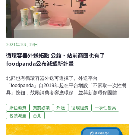
和平與成功大學環境工程學系在去（2021）年展開合作，
針對超市中的水果、蔬菜、雞蛋、米、瓶裝水、瓶裝飲
料、瓶裝牛奶、沐浴洗髮用品、洗衣精及
2021年10月19日
循環容器外送拓點 公館、站前商圈也有了
foodpanda公布減塑新計畫
北部也有循環容器外送可選擇了。外送平台
「foodpanda」自2019年起在平台增設「不索取一次性餐
具」按鈕，鼓勵消費者響應環保，並與新創環保團體
「RE-THINK」及成大環工系合作推動「環境友善店家」
綠色消費
買前必讀
外送
循環經濟
一次性餐具
評選計畫，鼓勵源頭減廢，今（19日）進一步表示，將再
度與推廣容器租借服務的「好盒器」聯手，「循環容器外
包裝減量
台北
送」計畫正式拓點至台北站前及公館商圈。foodpanda公
共事務協理郭昕宜表示，希望能正面回應外送環保的議