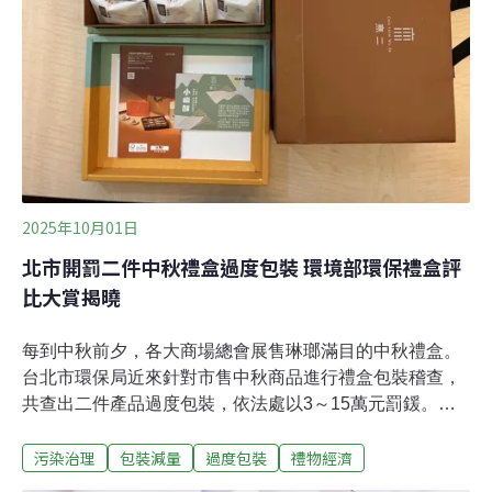
明，或是混合使用無法分離的無用材料，像是帶有鋁箔內
襯的包裝袋與塑膠塗層紙。難回收拼接「科學怪罐」遭點
名最糟包裝今年被評選為「最爛包裝」的，是澳洲時下流
行的飲料容器——一種融合金屬與塑膠的拼裝罐，被戲稱
為「科學怪罐」（
2025年10月01日
北市開罰二件中秋禮盒過度包裝 環境部環保禮盒評
比大賞揭曉
每到中秋前夕，各大商場總會展售琳瑯滿目的中秋禮盒。
台北市環保局近來針對市售中秋商品進行禮盒包裝稽查，
共查出二件產品過度包裝，依法處以3～15萬元罰鍰。北
市環保局提醒，業者應避免禮盒過度包裝，民眾選購禮盒
污染治理
包裝減量
過度包裝
禮物經濟
可以秉持「一多三少」原則，禮輕情意重。環境部資源循
環署則舉辦「綠意匠心環保禮盒評比大賞」，展示業界的