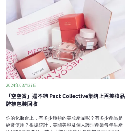
設計巧思，讓送禮不再變垃圾，金獎結果也揭曉。北市查
獲二件中秋禮盒過度包裝 將處3～15萬罰鍰中秋佳節將
至，市場上各式禮盒琳瑯滿目，但過度包裝的問題也隨之
浮現。今（2025）年北市環保局針對轄內市售糕餅、酒、
化妝品、加工食品等五類中秋節商品，進行禮盒包裝稽
查，206件稽查商品中，查獲二件過度包裝商品。環保局
昨（9月30日）發布新聞稿指出，違規包裝禮盒分別為林
記順發企業有限公司的「精緻雙醬禮盒」、吉品養生股份
有限公司的「【無二】小嶼酥禮盒（綜合版）」，經量測
禮盒包裝體積比值不符合規定，依違反《資源
2024年03月27日
「空空賞」還不夠 Pact Collective集結上百美妝品
牌推包裝回收
你的化妝台上，有多少種類的美妝產品呢？有多少產品是
經常使用？根據統計，美國美容及個人護理產業每年生產