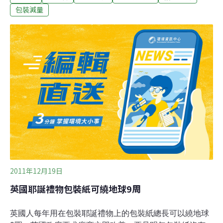
且於96年舉辦綠色包裝設計競賽。本年度綠色包裝設計競
包裝減量
賽分為學生組及社會組，共205件作品參選，其中學生組
作品有6件獲獎，社會組則有8件。獲選作品皆以「省資
源」、「易回收」、「低污染」的綠色創意突破傳統的包
裝觀念，展現新穎且兼具環保、美觀及實用的綠色包裝設
計創意。樹德科技大學視覺傳達設計系三年級的蕭本貴，
將課堂上的作業改良，以回收市面上的瓦楞紙及牛皮紙，
製成一紙成型、少油墨、載重高的購物袋，拆卸和組裝只
要短短幾秒鐘，榮獲學生組金獎。他說，起初設計目的是
為了幫助果農方便包裝水果，減少對塑膠袋的使用，才會
構思出以方便收納及環保的「再生袋」。亞
2011年12月19日
英國耶誕禮物包裝紙可繞地球9周
英國人每年用在包裝耶誕禮物上的包裝紙總長可以繞地球