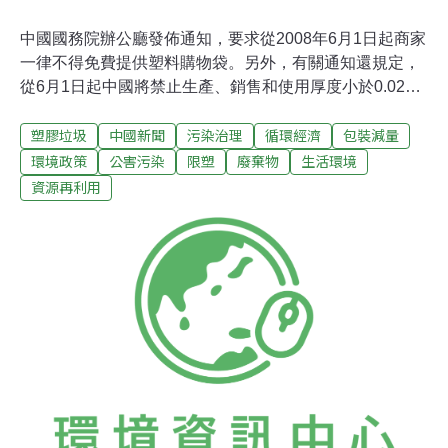
中國國務院辦公廳發佈通知，要求從2008年6月1日起商家
一律不得免費提供塑料購物袋。另外，有關通知還規定，
從6月1日起中國將禁止生產、銷售和使用厚度小於0.025
毫米的塑料購物袋。關於限制生產銷售使用塑料購物袋通
塑膠垃圾
中國新聞
污染治理
循環經濟
包裝減量
知提出，未來中國將實行塑料購物袋有償使用制度。此份
文件指出塑料購物袋在中國造成嚴重能源資源浪費和環境
環境政策
公害污染
限塑
廢棄物
生活環境
污染，更指責超薄塑料購物袋是「白色污染」的主要來
資源再利用
源。不但要求各地廣泛宣傳「白色污染」的危害性，「提
倡重拎布袋子、重提菜籃子，重覆使用耐用型購物袋」。
通知還提出要引導企業簡化商品包裝和使用環保包裝，鼓
勵企業等免費提供布袋等可重覆使用的購物袋。《中國青
年報》和新浪網去年11月進行的一項民意測驗顯示，超過
93%的受訪人認為中國「白色污染」嚴重。調查發現，
65.5%的人表示願意為環保承擔一定程度的生活開支上
升，近74%的人支持對塑料購物袋進行收費。新華社報導
引中國塑協塑料再生利用專業委員會副