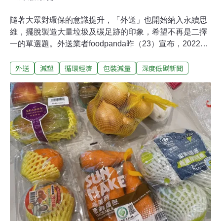
隨著大眾對環保的意識提升，「外送」也開始納入永續思
維，擺脫製造大量垃圾及碳足跡的印象，希望不再是二擇
一的單選題。外送業者foodpanda昨（23）宣布，2022年
目標累計減廢2000萬公斤，其中，2021年開始與環保團體
外送
減塑
循環經濟
包裝減量
深度低碳新聞
共同推動的「環境友善店家」認證計畫，每年約可減廢
16.1萬公斤，下一步將著手改善外送剩食。不過餐飲業者
反應，環保包材仍有成本高、餐點適配性及上游供應鏈不
足等問題，但也因此提升餐點質感，或可提高品牌價值與
餐點售價，不同店家解讀兩極。外送平台推780家環境友
善店家 外送「碳排」也成關注焦點去年外送平台
「foodpanda」與環保團體「RE-THINK重新思考」合作
推動「環境友善店家」的認證計畫，昨（23日）
foodpanda公布結果，截至目前，全台已有780間店家通過
審核成為環境友善店家，每年約可減廢16.1萬公斤，相當
於808萬個700毫升的塑膠飲料杯。「環境友善店家」認證