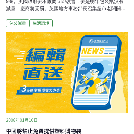
9圈。英國政府要求廠商立即改善，要是明年包裝紙沒有
減量，廠商將受罰。英國地方事務部長召集超市老闆開
會，他說，英國的商品過度包裝，據政府統計，不論是禮
包裝減量
生活環境
物、火雞、蛋糕外面都有層層的包裝紙，一個耶誕節下
來，包裝紙的總長度達到36萬公里，可以環繞地球9圈，
他希望，超商今後能夠減少包裝紙的用量，同時呼籲消費
者共同監督廠商，不要過分包裝。地方事務部長說，英國
地方政府預算相當拮据，如果民眾不想加稅，就應該幫忙
減少垃圾量、減輕地方政府的負擔。
2008年01月10日
中國將禁止免費提供塑料購物袋