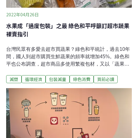
2022年04月26日
水果成「過度包裝」之最 綠色和平呼籲訂超市蔬果
裸賣指引
台灣民眾有多愛去超市買蔬果？綠色和平統計，過去10年
間，國人到超市購買生鮮蔬果的頻率就增加45%。綠色和
平也公布調查，超市商品多使用繁複包材，又以「蔬果」
的非必要塑膠包裝比例最高，超市常見十大類別商品，每
減塑
循環經濟
包裝減量
綠色消費
買前必讀
年約產生18億件、1.5萬噸的塑膠垃圾。綠色和平今（26
日）呼籲，政府應擬定一次性包裝減量對策，並針對蔬果
制定「包裝減量及裸賣指引」，台灣超市業者也應優先推
行蔬果產品包裝減量，採取裸裝或散裝方式銷售。「過度
包裝」之最 蔬果類產品裸賣接受度高、減塑效益大超市通
路中，高達九成生鮮商品使用一次性塑膠包裝，超市每年
銷售出上億件蔬果，就同時製造上億件垃圾，重複使用是
減少塑膠包裝的有效方法之一。為了計算零售業塑膠包裝
用量，並評估「重複使用」所帶來的包裝減量效益，綠色