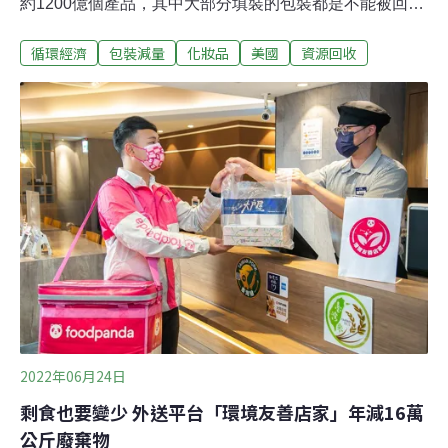
約1200億個產品，其中大部分填裝的包裝都是不能被回收
的材質。由於在美妝行業裡沒有標準化包裝，多數品牌為
循環經濟
包裝減量
化妝品
美國
資源回收
了讓商品在貨架上脫穎而出，經常使用客製化包裝、或使
用混合材料製成，導致增加回收的困難性，大多數的包裝
最終進入垃圾掩埋場。此外，過度消費也是一大問題。
2015年一項調查發現，平均每位女性擁有多達40種化妝
品，但實際上經常使用的卻僅有5種。87%的產品在不經
常使用下被浪費，對環境造成極大影響。若要產生真正改
變美妝產品對環境的影響，消費者不僅需要積極回收產品
包裝，也需要減少購買的數量。集結多家美妝品牌，解決
那些難以回收的瓶瓶罐罐好在，近年來有越來越多消費者
意識到包裝材料對於地球環境造成不可逆影響。2020年麥
肯錫一份報告顯示，有將近60%民眾願意支付更高的價格
購買採用永續包裝的商品。非營利組織P
2022年06月24日
剩食也要變少 外送平台「環境友善店家」年減16萬
公斤廢棄物