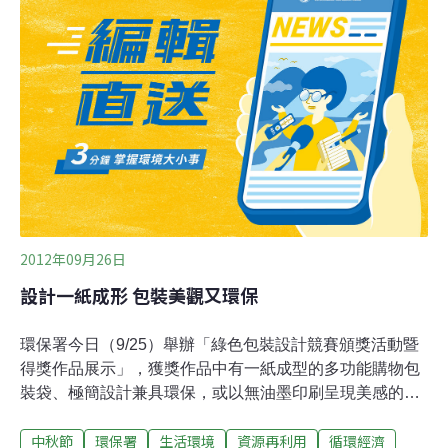
題，「在外送過程中減塑1500萬公斤」將是今年度的永續
計畫目標。外送平台回應企業社會責任 推動「環境友善店
家」計畫 防疫期間，外送平台業績大幅成長，過去三級警
戒期間，餐廳禁內用僅提供外帶，訂購外送成為家常便
飯，一次性餐具及容器的使用量也大增。根據環保署統
計，2021年1～7月紙餐具回收量為8萬8790公噸，較去年
同期的8萬3364公噸增加了6.51%。
2012年09月26日
設計一紙成形 包裝美觀又環保
環保署今日（9/25）舉辦「綠色包裝設計競賽頒獎活動暨
得獎作品展示」，獲獎作品中有一紙成型的多功能購物包
裝袋、極簡設計兼具環保，或以無油墨印刷呈現美感的作
品。為降低糕餅、化妝品、酒、3C產品等商品過度包裝所
中秋節
環保署
生活環境
資源再利用
循環經濟
帶來的環境污染，環保署自95年起以法令限制產品包裝，