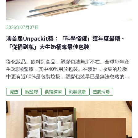
2026年07月07日
澳首屆Unpackit獎：「科學怪罐」獲年度最糟、
「從桶到瓶」大牛奶桶奪最佳包裝
從化妝品、飲料到食品，塑膠包裝無所不在。全球每年產
生3億噸塑膠，其中40%用於包裝。在澳洲，收集的垃圾
中更有近60%是包裝垃圾，塑膠包裝早已是無法忽略的污
染源。為了減少澳洲的塑膠污染問題，澳洲海洋保護協會
減塑
微塑膠
循環經濟
包裝減量
塑膠垃圾
（AMCS）、無塑基金會（PFF）和世界自然基金會澳洲
分會（WWF-Australia）聯合發起了全國第一屆爛包裝大
獎（Unpackit Awards），評選出兼顧永續創新的最佳包
裝與毫無必要的最爛包裝。在評審團評分前，已收到社會
大眾數百件的提名。所謂的最爛包裝，可以是容易成為垃
圾或造成海洋污染的包裝、過度包裝小型或低風險產品、
明明可避免卻仍使用的一次性塑膠、具有誤導性的環保聲