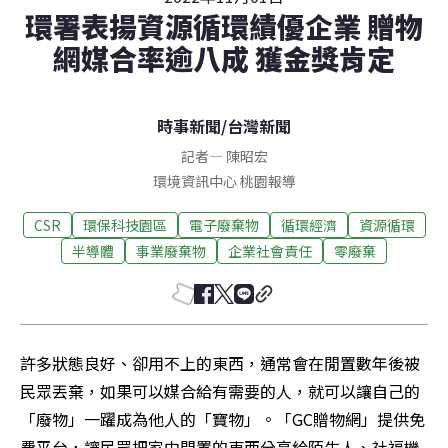
環署表揚資源循環績優企業 贈物
網媒合率逾八成 獲金獎肯定
時事新聞
/
台灣新聞
記者
—
陳昭宏
環境資訊中心
桃園
報導
CSR
環保科技園區
電子廢棄物
循環經濟
資源循環
半導體
事業廢棄物
企業社會責任
零廢棄
許多狀態良好、卻用不上的東西，通常會在閒置數年後被
民眾丟棄，如果可以媒合給有需要的人，就可以讓自己的
「廢物」一躍成為他人的「寶物」。「GC贈物網」提供免
費平台，讓民眾把家中閒置的東西分享給陌生人、社福機