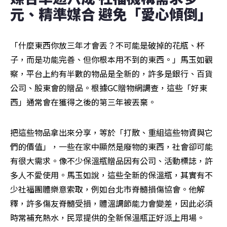
元、精準媒合 避免「愛心傾倒」
「什麼東西你放三年才會丟？不可能是破掉的花瓶、杯
子，而是功能完善、但你根本用不到的東西。」馬玉如觀
察，平台上約有半數的物品是全新的，許多是銀行、百貨
公司、股東會的贈品。根據GC贈物網調查，這些「好東
西」通常會在獲得之後的第三年被丟棄。
把這些物品拿出來分享，等於「打散、重組這些物資與它
們的價值」，一些在家中顯然是廢物的東西，社會卻可能
有很大需求。像不少保溫瓶贈品因有公司、活動標誌，許
多人不愛使用。馬玉如說，這些全新的保溫瓶，其實有不
少社福團體樂意索取，例如台北市脊髓損傷協會。他解
釋，許多傷友脊髓受損，體溫調節能力會變差，因此必須
時常補充熱水，民眾提供的全新保溫瓶正好派上用場。