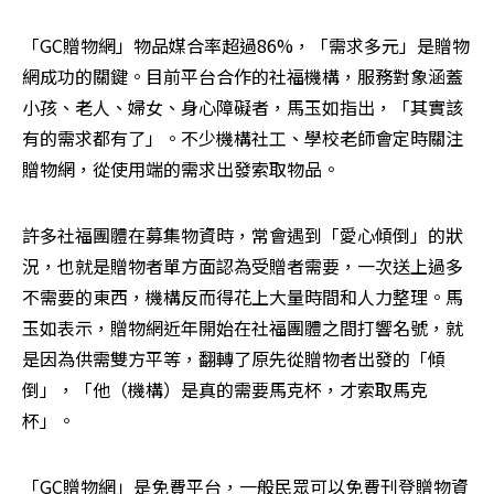
「GC贈物網」物品媒合率超過86%，「需求多元」是贈物
網成功的關鍵。目前平台合作的社福機構，服務對象涵蓋
小孩、老人、婦女、身心障礙者，馬玉如指出，「其實該
有的需求都有了」。不少機構社工、學校老師會定時關注
贈物網，從使用端的需求出發索取物品。
許多社福團體在募集物資時，常會遇到「愛心傾倒」的狀
況，也就是贈物者單方面認為受贈者需要，一次送上過多
不需要的東西，機構反而得花上大量時間和人力整理。馬
玉如表示，贈物網近年開始在社福團體之間打響名號，就
是因為供需雙方平等，翻轉了原先從贈物者出發的「傾
倒」，「他（機構）是真的需要馬克杯，才索取馬克
杯」。
「GC贈物網」是免費平台，一般民眾可以免費刊登贈物資