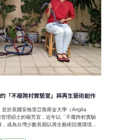
矛盾之間 楊芳宜的「不廢跨村實驗室」與再生藝術創作
並於英國安格里亞魯斯金大學（Anglia
y）取得藝術管理碩士的楊芳宜，近年以「不廢跨村實驗
畫，成為台灣少數長期以再生藝術回應環境議
質編織、廢棄材料與地方共創，走入馬祖、寶
，重新思考「廢棄／不廢」、「人／地方」之