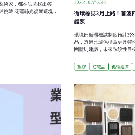
2026年02月25日
藝術家，都在試著找出答
與挑戰 花蓮縣光復鄉這塊土
循環標誌3月上路！首波
塱部落工藝家林恆智說，阿
護照
方。沿著海岸山脈採集到的
料。就連附近馬佛社區原住
環境部循環標誌制度預計於
民也重新學習製陶，成為在
品，透過比環保標章更具彈
化，研讀文獻，尋找採土的
團體則建議，未來階段性目
，特有的豬血色陶器。但是
循環標誌首波開放四類產品
器碎落一地，窯也損毀了，
產品已漸漸普及，如無印良品
塑膠
紡織品
循環經濟
做下去的動力，是一股傳承
特瓶回收製成衣料等。環境
告一段落後，開始研究如何
務推動作業要點」（草案）
誌認證，進一步推動相關商
（ISO 14024）檢視多
資源循環效益，引導企業納
保標章互斥，如取得綠建材
標誌。循環標誌目前採鼓勵
環保標章較具