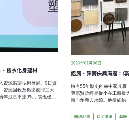
2026年01月06日
料、舊衣化身建材
鋁屑、彈簧床與海廢：傳
入資源循環技術發展。9日資
擁有55年歷史的幸中家具
、資源回收及循環處理三大
蔡宗賢曾經是從小在工廠長
濟年成長率達9%，表現優於
轉向創新與永續。他從紐約「
2月就會送交立院，並開辦AI
「翻譯者」的身份重新閱讀
轉型。台灣循環經濟成長率
言轉成產品，並用品牌溝通
循環經濟
資源循環
海廢
署9日舉辦「114年度資源循
立「形半Hazzo家具實驗
衣的資源循環利用成果。現
命名的材料。從鋁屑、彈簧