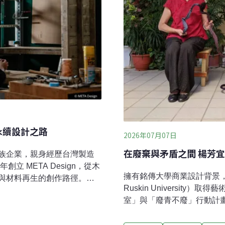
的永續設計之路
2026年07月07日
在廢棄與
族企業，親身經歷台灣製造
立 META Design，從木
擁有銘傳大學商業設計背景，
與材料再生的創作路徑。品
Ruskin Universit
Award 肯定，並陸續與台電、
室」與「廢青不廢」行動計
sop 等單位合作，推出《工地
題的創作者。她長期透過異
不熄燈》、META Exp.
藏巖、香港鹽田梓等地駐村