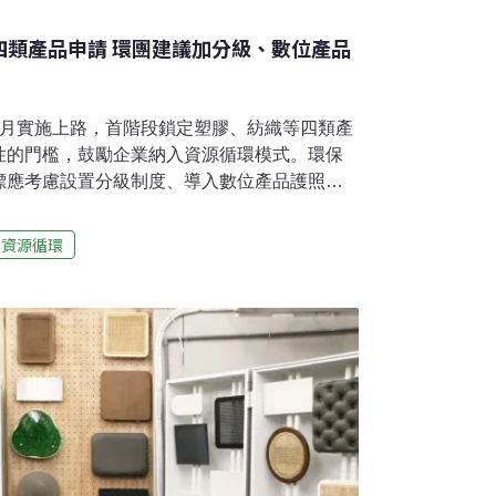
四類產品申請 環團建議加分級、數位產品
3月實施上路，首階段鎖定塑膠、紡織等四類產
性的門檻，鼓勵企業納入資源循環模式。環保
標應考慮設置分級制度、導入數位產品護照。
申請 不需經第三方驗證市面上採用循環原料的
、電商品牌momo導入循環包裝，也不乏有寶
資源循環
部資源循環署於11日舉辦「循環產品及循環服
研商會，希望讓業者在自家產品上標明循環標
品與服務。不同於過往環保標章依據國際標準
重環境衝擊指標，循環標誌無嚴苛的準則，而是著重
入循環經濟模式。此外，循環標誌不與其他環
標章、低碳建築標示的產品，也可以申請循環
性質的自願申請制，因此在評估指標上，相對