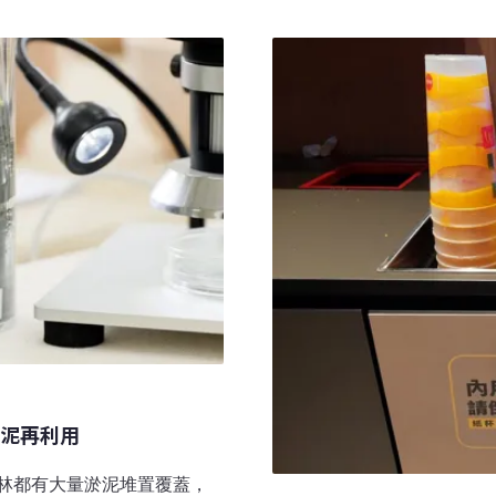
次修法除更名為「資源循環推
扶植循環產業。草案後續將
與產品資訊揭露、建立資源
動法》修法擴大管理產品的
為全生命週期管理的循環經
以指定產品或營建工程從設
將提報院會討論且無需進入
或是指定業者重複或減少使
方向具高度共識。最終以行
低對原生資源的依賴。循環
提案，以修正動議通過。
泥再利用
林都有大量淤泥堆置覆蓋，