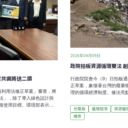
2026年04月09日
政院拍板資源循環雙法 
度共識將送二讀
行政院院會今（9）日拍板
正草案，象徵著台灣的廢棄
再利用法修正草案」審查，將
理的循環經濟制度。修法亮
法」，除了導入綠色設計與
大納管廢棄光電、風機葉片
複使用目標。環境部表示，
法翻轉線性經濟環境部早在2
光電板
循環經濟
資源循
要全面轉向「源頭減量、資
送出行政院。環境部資源循
維修
部長召集資源循環推動會，
是棍子與胡蘿蔔並行，《廢
的發展與策略。捨棄線性經
《資源回收再利用法》修法