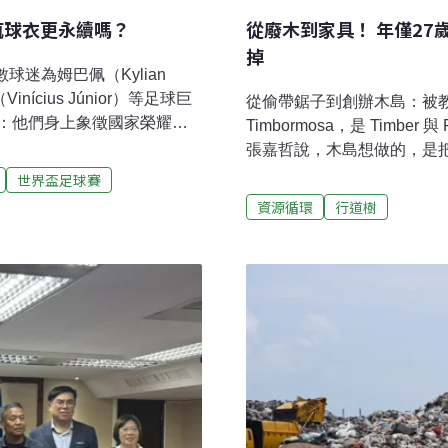
瓶球衣更永續嗎？
從廢木到家具！ 年僅27
掉
球迷為姆巴佩（Kylian
nícius Júnior）等足球巨
從偷帶鋸子到創辦木島：被
：他們身上象徵國家榮耀的
Timbormosa，是 Timb
連霸的巴西國家隊等Nike
張嘉哲說，木島想做的，是
球衣」出賽。這款「Aero-
生活現場。「因為都是台灣
世界盃足球賽
在預計成為史上最熱的一屆世
的關係，開始得很早。國小
資源循環
行道樹
與專注。廢布變球衣 實測比
落的樹枝，用美工刀刻出自
散熱降溫材質，百分百源於紡織
板，只知道校園裡哪裡有樹
收技術，將紡織廢棄物分解還
想要的材料，他甚至偷帶家
的片狀顆粒，接著再被紡製
風吹倒的龍柏木頭，做成一
的作品。」張嘉哲回憶，他
讓他感到不滿足。木頭不同
體、可觸摸、可保存的東西
開心。」然而