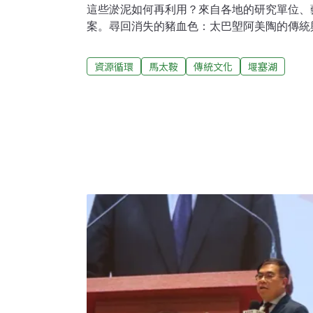
這些淤泥如何再利用？來自各地的研究單位、
案。尋回消失的豬血色：太巴塱阿美陶的傳統
地上，有著阿美族傳統的製陶中心。來自太巴
陶莫、太巴塱到砂荖部落，都曾經是製陶的地
資源循環
馬太鞍
傳統文化
堰塞湖
黏質土壤，成為阿美族製作日常使用器皿的材
民、客家、閩南多元族群在此生活，這裡的居
地的發展特色。林恆智為了找回阿美陶製陶文
地點，終於成功以傳統方式做出太巴塱阿美陶
這次堰塞湖的災害，淤泥湧進他的工作室，陶
林恆智只能重新開始，林恆智說，支撐他繼續
的使命感。林恆智說，他也希望等工作室整理
運用這些淤泥製陶，他希望還是用傳