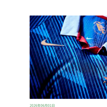
計畫及台電「金水361. META Space」
設備、營建廢料、舊木料與企業廢棄資源的轉
與環境之間的關係。鄭遠揚出生於燈具代工家
間長大。最早的記憶，是家中工廠規模還很小
與臨時人員在檯面上趕貨，他和哥哥則把產線
面，像是替自己打造一個小小
2026年06月01日