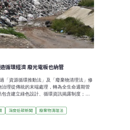
創造循環經濟 廢光電板也納管
通過「資源循環推動法」及「廢棄物清理法」修
物治理從傳統的末端處理，轉為全生命週期管
點包含建立綠色設計、循環資訊揭露制度；擴
等新興廢棄物。產品用再生料、壞了先維修 修
022年就啟動修正資源循環雙法，歷時5年終於
環
深度低碳新聞
廢棄物清理法
環署長賴瑩瑩在院會後記者會說明，本次修法
棄物清理法》加強管制、嚴懲不法；原來的
更名為《資源循環推動法》，促進循環設計、