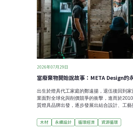
2026年07月29日
當廢棄物開始說故事：META Design
出生於燈具代工家庭的鄭遠揚，退伍後回到家
業面對全球化與削價競爭的衝擊，進而於2010年創
質燈具品牌出發，逐步發展出結合設計、工藝
牌曾獲台灣金點設計獎、日本 Good Design 
遠雄建設、上海商業儲蓄銀行、Cartier、Ae
木材
永續設計
循環經濟
資源循環
計劃》、《雲霧森林》、《數字狂想曲》、《敦南