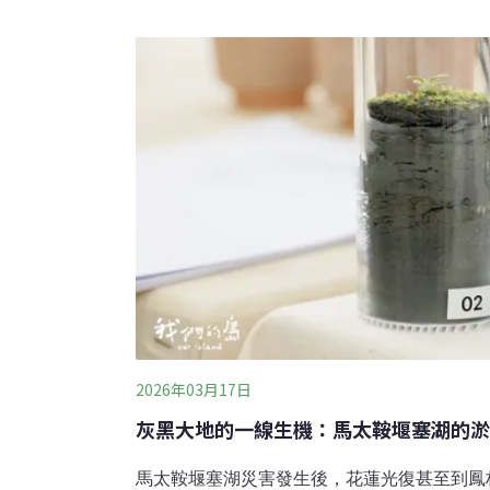
濟 環境部首先推動循環標誌鼓勵產業轉型本
動法」之外，也包含源頭減量、導入綠色設計
循環創新實驗機制，要從傳統的末端處理，轉
濟。召集委員林月琴宣布修正草案審查完成，
黨團協商。朝野委員也提出修正版本，且修正
政院版本通過，較為細緻的規定則參照各委員
2026年03月17日
灰黑大地的一線生機：馬太鞍堰塞湖的淤
馬太鞍堰塞湖災害發生後，花蓮光復甚至到鳳