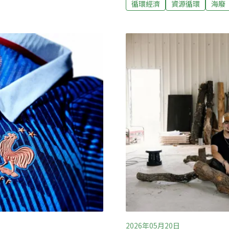
等代表作品。近年更透過退役電力
循環經濟
資源循環
海廢
間的關係。從早年對商業設
化，重新思考人與物、產業
向永續與環境議題，關注的
庭，從小就在工廠與產線之
生活中的「內在廢棄感」。
，只有一條流水線，父母親
是一種重新看待物件、地方
下方的紙箱攤開，睡在裡
在廢棄物中看見新的生命楊
望創作起點，她坦言，自己
件，也曾因設計作品能出現
展覽、活動
2026年05月20日