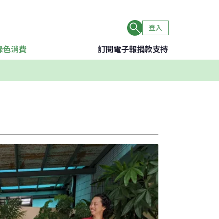
登入
綠色消費
訂閱電子報
捐款支持