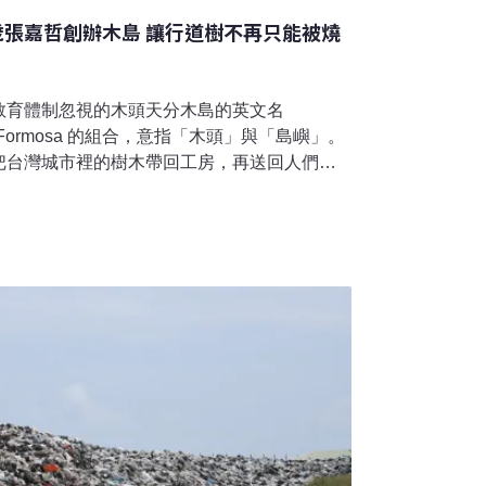
歲張嘉哲創辦木島 讓行道樹不再只能被燒
教育體制忽視的木頭天分木島的英文名
er 與 Formosa 的組合，意指「木頭」與「島嶼」。
把台灣城市裡的樹木帶回工房，再送回人們的
自己的樹，所以我們叫木島。」張嘉哲與木頭
時，他因為覺得上課無聊，撿起學校裡被風吹
己的小創作。當時的他不懂得去建材行買木
枝，哪裡有堆放落葉與廢枝的角落。為了取得
裡的大鋸子到學校，花兩天午休鋸下一塊被颱
個十字吊墜。「我想做出一個可以被永久保留
小時候也玩摺紙，但紙一碰就髒、一弄就爛，
，它可以被切削、塑形，也能將想像變成立
。「做出想像中的東西，可以拿起來玩，會很