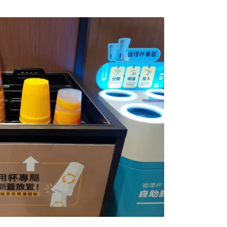
送請立法院審議。賴瑩瑩表示，《資源循環推
全生命週期，重點包括導入綠色設計原則，可
計時就採行單一材質、易維修或使用再生料；
用、延長使用或採禁限用等源頭減量措施，降