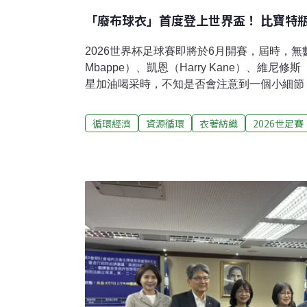
「廢布球衣」首度登上世界盃！ 比寶特
2026世界杯足球賽即將於6月開賽，屆時，無數
Mbappe）、凱恩（Harry Kane）、維尼修斯（Vi
星加油喝采時，不知是否會注意到一個小細節
球衣，是由舊衣服製成的。法國、英格蘭以及五
贊助的11支隊伍，將穿上Nike新推出的「廢布
循環經濟
資源循環
衣著紡織
2026世足賽
FIT」高效能散熱球衣，材質不僅環保，更要
界盃中，幫助球員在高溫潮濕的環境保持涼爽
傳統球衣更涼爽Aero-FIT是Nike最先進的
廢棄物。在製程上，Nike採用先進的化學回
原為基本原料，重新製成與原生聚酯纖維相似
成具強度、彈性與透氣性的紗線。