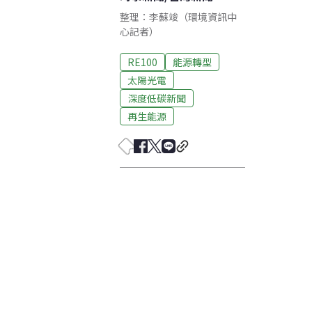
整理：李蘇竣（環境資訊中
心記者）
RE100
能源轉型
太陽光電
深度低碳新聞
再生能源