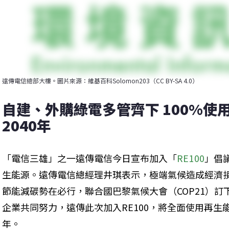
遠傳電信總部大樓。圖片來源：維基百科Solomon203（CC BY-SA 4.0）
自建、外購綠電多管齊下 100%使
2040年 
「電信三雄」之一遠傳電信今日宣布加入「
RE100
」倡議
生能源。遠傳電信總經理井琪表示，極端氣候造成經濟
節能減碳勢在必行，聯合國巴黎氣候大會（COP21）訂下
企業共同努力，遠傳此次加入RE100，將全面使用再生能源
年。