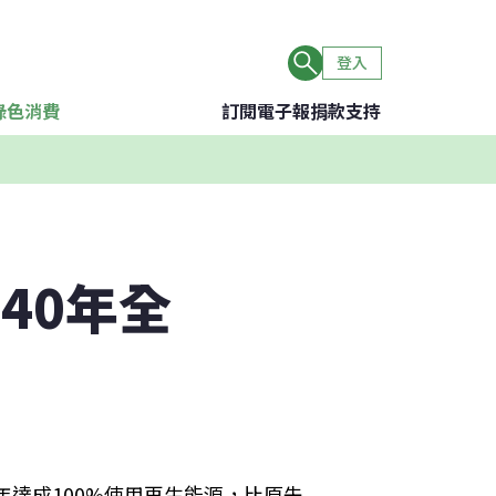
登入
綠色消費
訂閱電子報
捐款支持
040年全
0年達成100%使用再生能源，比原先