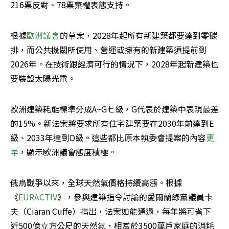
216票反對、78票棄權表態支持。
根據
歐洲議會
的草案，2028年起所有新建築都要達到零碳
排，而公共機關所使用、營運或擁有的新建築須提前到
2026年。在技術跟經濟可行的情況下，2028年起新建築也
要裝設太陽光電。
歐洲建築耗能標準分成A~G七級，G代表於建築中表現最差
的15%。新法案將要求所有住宅建築要在2030年前達到E
級、2033年達到D級。這些都比原本執委會提案的內容
更
早
，顯示歐洲議會態度積極。
俄烏戰爭以來，全球天然氣價格持續高漲。根據
《
EURACTIV
》，參與建築指令討論的愛爾蘭綠黨議員卡
夫（Ciaran Cuffe）指出，法案如能通過，每年將可省下
近500億立方公尺的天然氣，相當於3500萬戶家庭的消耗