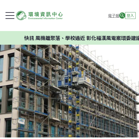
電子報
登入
快訊
風機離聚落、學校過近 彰化福漢風電案環委建議不