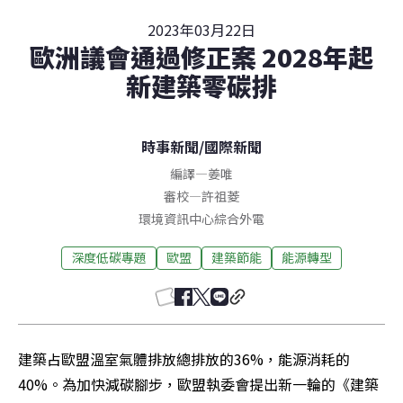
2023年03月22日
歐洲議會通過修正案 2028年起
新建築零碳排
時事新聞
/
國際新聞
編譯
—
姜唯
審校
—
許祖菱
環境資訊中心綜合外電
深度低碳專題
歐盟
建築節能
能源轉型
建築占歐盟溫室氣體排放總排放的36%，能源消耗的
40%。為加快減碳腳步，歐盟執委會提出新一輪的《建築