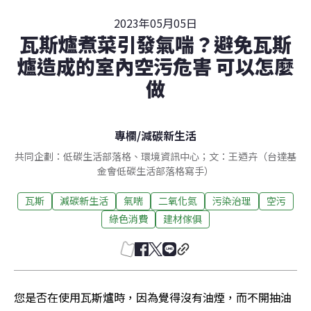
2023年05月05日
瓦斯爐煮菜引發氣喘？避免瓦斯
爐造成的室內空污危害 可以怎麼
做
專欄
/
減碳新生活
共同企劃：低碳生活部落格、環境資訊中心；文：王迺卉（台達基
金會低碳生活部落格寫手）
瓦斯
減碳新生活
氣喘
二氧化氮
污染治理
空污
綠色消費
建材傢俱
您是否在使用瓦斯爐時，因為覺得沒有油煙，而不開抽油