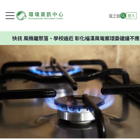
電子報
登入
快訊
風機離聚落、學校過近 彰化福漢風電案環委建議不應開發