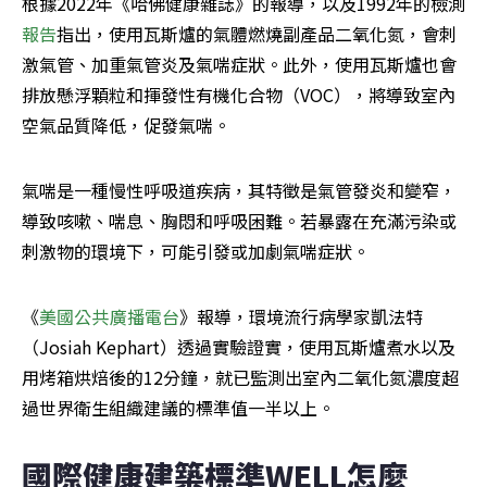
根據2022年《哈佛健康雜誌》的報導，以及1992年的檢測
報告
指出，使用瓦斯爐的氣體燃燒副產品二氧化氮，會刺
激氣管、加重氣管炎及氣喘症狀。此外，使用瓦斯爐也會
排放懸浮顆粒和揮發性有機化合物（VOC），將導致室內
空氣品質降低，促發氣喘。
氣喘是一種慢性呼吸道疾病，其特徵是氣管發炎和變窄，
導致咳嗽、喘息、胸悶和呼吸困難。若暴露在充滿污染或
刺激物的環境下，可能引發或加劇氣喘症狀。
《
美國公共廣播電台
》報導，環境流行病學家凱法特
（Josiah Kephart）透過實驗證實，使用瓦斯爐煮水以及
用烤箱烘焙後的12分鐘，就已監測出室內二氧化氮濃度超
過世界衛生組織建議的標準值一半以上。
國際健康建築標準WELL怎麼