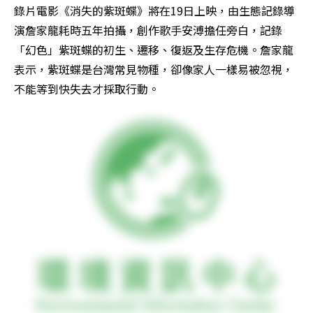
錄片電影《消失的紫斑蝶》將在19日上映，由生態記錄導
演詹家龍耗時五年拍攝，創作歌手安溥擔任旁白，記錄
「幻色」紫斑蝶的初生、遷移、復返及生存危機。詹家龍
表示，紫斑蝶是台灣常見物種，卻像家人一樣易被忽視，
不能等到快失去才採取行動。