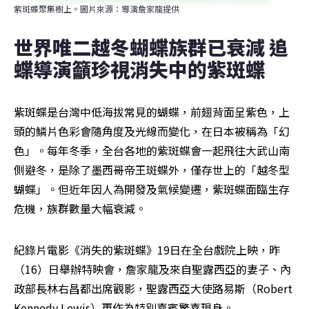
紫斑蝶聚集樹上。圖片來源：導演詹家龍提供
世界唯二越冬蝴蝶族群已衰減 追
蝶導演籲珍視消失中的紫斑蝶
紫斑蝶是台灣中低海拔常見的蝴蝶，前翅背面呈紫色，上
頭的鱗片色彩會隨角度及光線而變化，在日本被稱為「幻
色」。每年冬季，全台各地的紫斑蝶會一起飛往大武山南
側避冬，是除了墨西哥帝王斑蝶外，僅存世上的「越冬型
蝴蝶」。但近年因人為開發及氣候變遷，紫斑蝶面臨生存
危機，族群數量大幅衰減。
紀錄片電影《消失的紫斑蝶》19日在全台戲院上映，昨
（16）日舉辦特映會，詹家龍及來自聖露西亞的妻子、內
政部長林右昌都出席觀影，聖露西亞大使路易斯（Robert 
Kennedy Lewis）更作為特別嘉賓驚喜現身。