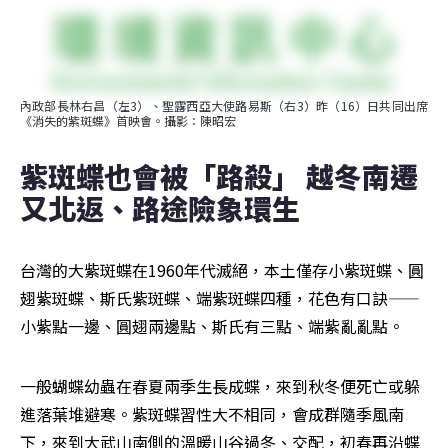
內政部長林右昌（左3）、聖露西亞大使路易斯（右3）昨（16）日共同出席
《消失的紫斑蝶》首映會。攝影：陳昭宏
紫斑蝶也會被「路殺」 越冬南遷
又北返、路途險象環生
台灣的大紫斑蝶在1960年代滅絕，本土僅存小紫斑蝶、圓
翅紫斑蝶、斯氏紫斑蝶、端紫斑蝶四種，花色有口訣——
小紫點一邊、圓翅兩邊點、斯氏有三點、端紫亂亂點。
一般蝴蝶幼蟲在春夏兩季生長成蝶，來到秋冬便死亡或躲
進落葉堆避寒。紫斑蝶習性大不相同，會成群隨季風南
下，來到大武山南側的溫暖山谷過冬、交配，初春再沿蝶