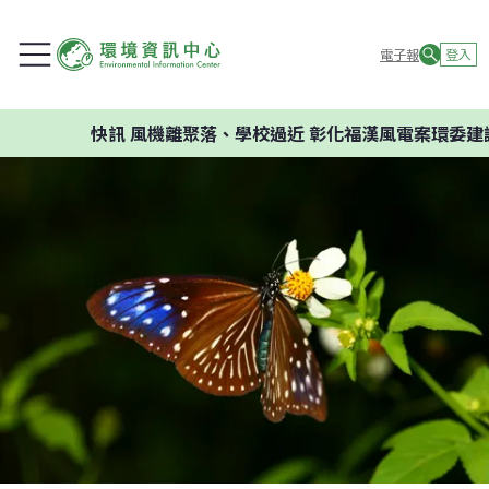
電子報
登入
快訊
風機離聚落、學校過近 彰化福漢風電案環委建議不應