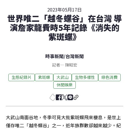
2023年05月17日
世界唯二「越冬蝶谷」在台灣 導
演詹家龍費時5年記錄《消失的
紫斑蝶》
時事新聞
/
台灣新聞
記者
—
陳昭宏
生態紀錄片
紫斑蝶
大武山
生物多樣性
綠色消費
休閒娛樂
大武山南面谷地，冬季可見大批紫斑蝶飛來棲息，是世上
僅存唯二「越冬蝶谷」之一，近年族群數卻越來越少。紀