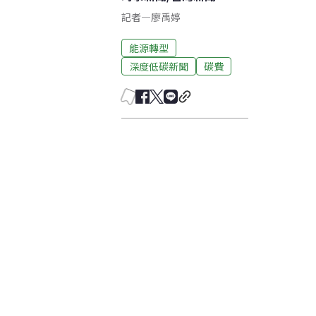
記者
—
廖禹婷
能源轉型
深度低碳新聞
碳費