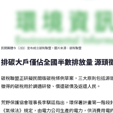
民間團體今（2日）宣布成立碳稅聯盟。圖片來源：碳稅聯盟
排碳大戶僅佔全國半數排放量 源頭
碳稅聯盟正研擬民間版碳稅條例草案，三大原則包括源
徵得的碳稅用於調適研發、償還碳債及返還人民。
荒野保護協會理事長李騏廷指出，環保署計畫第一階段針
《氣候法》規定，由電力公司生產的電力，供消費用電