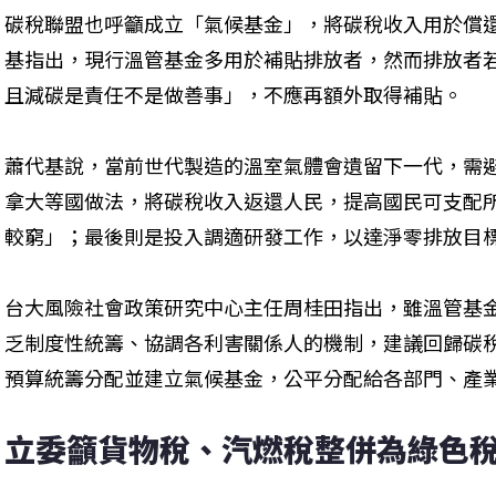
碳稅聯盟也呼籲成立「氣候基金」，將碳稅收入用於償
基指出，現行溫管基金多用於補貼排放者，然而排放者
且減碳是責任不是做善事」，不應再額外取得補貼。
蕭代基說，當前世代製造的溫室氣體會遺留下一代，需
拿大等國做法，將碳稅收入返還人民，提高國民可支配
較窮」；最後則是投入調適研發工作，以達淨零排放目
台大風險社會政策研究中心主任周桂田指出，雖溫管基
乏制度性統籌、協調各利害關係人的機制，建議回歸碳
預算統籌分配並建立氣候基金，公平分配給各部門、產
立委籲貨物稅、汽燃稅整併為綠色