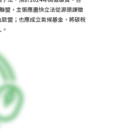
稅聯盟，主張應盡快立法從源頭課徵
軌歐盟；也應成立氣候基金，將碳稅
人。