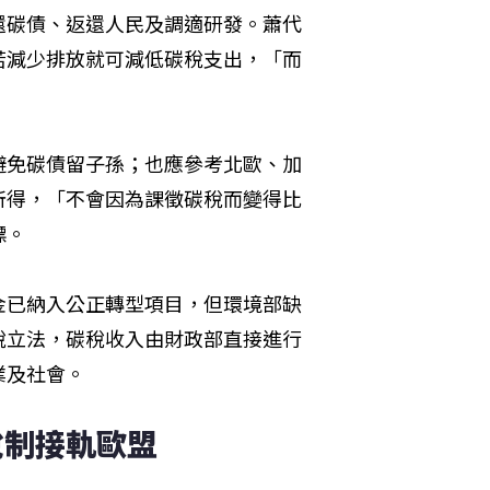
還碳債、返還人民及調適研發。蕭代
若減少排放就可減低碳稅支出，「而
避免碳債留子孫；也應參考北歐、加
所得，「不會因為課徵碳稅而變得比
標。
金已納入公正轉型項目，但環境部缺
稅立法，碳稅收入由財政部直接進行
業及社會。
稅制接軌歐盟