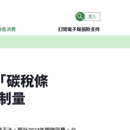
登入
綠色消費
訂閱電子報
捐款支持
「碳稅條
制量
子法，預計2024年開徵碳費。台