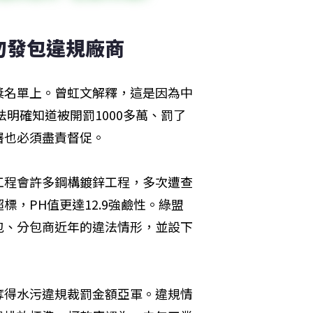
勿發包違規廠商
獎名單上。曾虹文解釋，這是因為中
法明確知道被開罰1000多萬、罰了
署也必須盡責督促。
工程會許多鋼構鍍鋅工程，多次遭查
，PH值更達12.9強鹼性。綠盟
包、分包商近年的違法情形，並設下
奪得水污違規裁罰金額亞軍。違規情