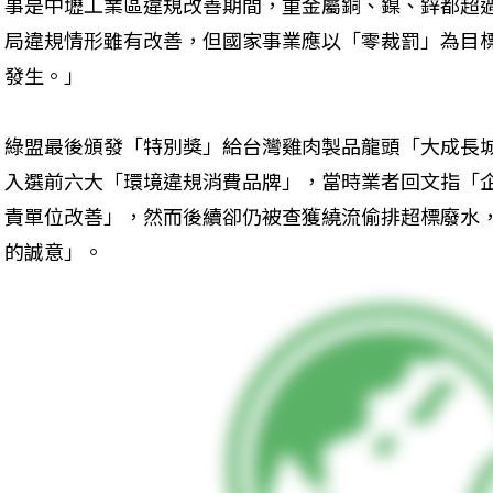
事是中壢工業區違規改善期間，重金屬銅、鎳、鋅都超
局違規情形雖有改善，但國家事業應以「零裁罰」為目
發生。」
綠盟最後頒發「特別獎」給台灣雞肉製品龍頭「大成長城
入選前六大「環境違規消費品牌」，當時業者回文指「
責單位改善」，然而後續卻仍被查獲繞流偷排超標廢水
的誠意」。