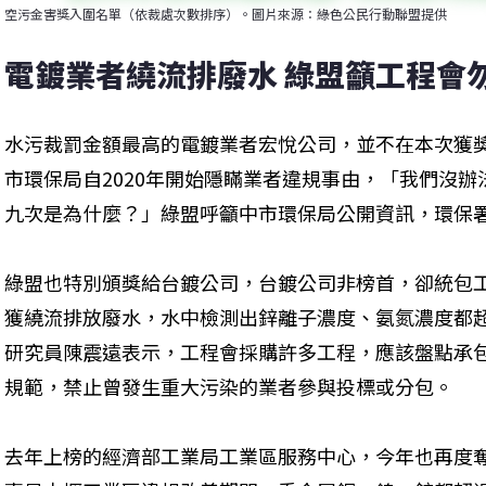
空污金害獎入圍名單（依裁處次數排序）。圖片來源：綠色公民行動聯盟提供
電鍍業者繞流排廢水 綠盟籲工程會
水污裁罰金額最高的電鍍業者宏悅公司，並不在本次獲
市環保局自2020年開始隱瞞業者違規事由，「我們沒辦
九次是為什麼？」綠盟呼籲中市環保局公開資訊，環保
綠盟也特別頒獎給台鍍公司，台鍍公司非榜首，卻統包
獲繞流排放廢水，水中檢測出鋅離子濃度、氨氮濃度都超標
研究員陳震遠表示，工程會採購許多工程，應該盤點承
規範，禁止曾發生重大污染的業者參與投標或分包。
去年上榜的經濟部工業局工業區服務中心，今年也再度