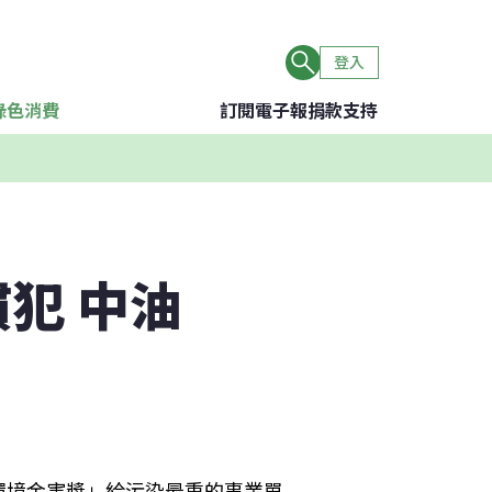
登入
綠色消費
訂閱電子報
捐款支持
犯 中油
環境金害獎」給污染最重的事業單