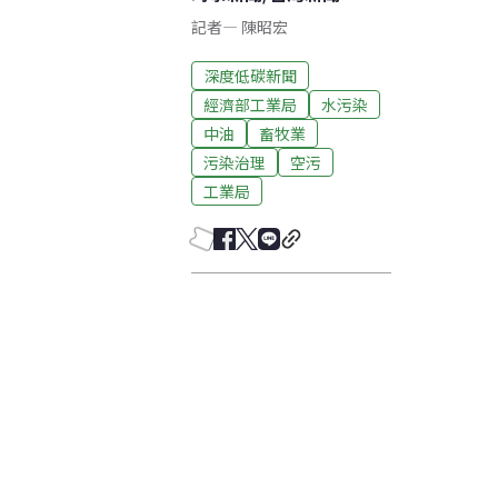
記者
—
陳昭宏
深度低碳新聞
經濟部工業局
水污染
中油
畜牧業
污染治理
空污
工業局