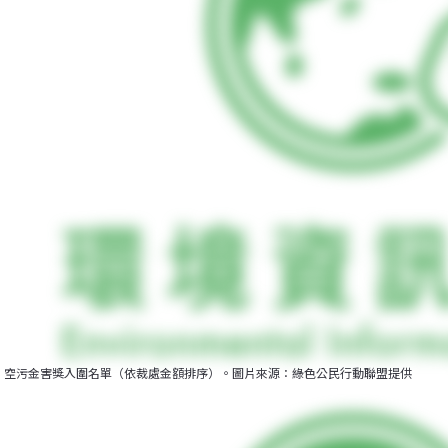
空污金害獎入圍名單（依裁處金額排序）。圖片來源：綠色公民行動聯盟提供