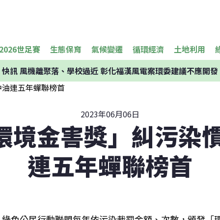
2026世足賽
生態保育
氣候變遷
循環經濟
土地利用
快訊
風機離聚落、學校過近 彰化福漢風電案環委建議不應開發
2023年06月06日
環境金害獎」糾污染慣
連五年蟬聯榜首
綠色公民行動聯盟每年依污染裁罰金額、次數，頒發「