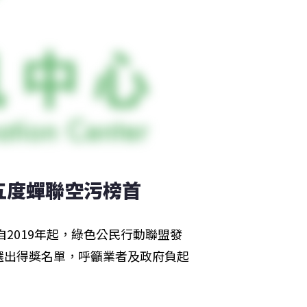
五度蟬聯空污榜首
自2019年起，綠色公民行動聯盟發
選出得獎名單，呼籲業者及政府負起