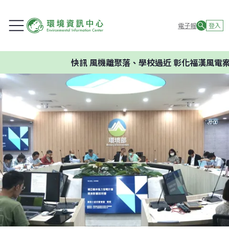
電子報
登入
快訊
風機離聚落、學校過近 彰化福漢風電案環委