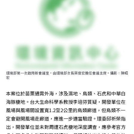
環境部第一次啟用新會議室，由環境部次長葉俊宏擔任會議主席。攝影：陳昭
宏
本案位於苗栗通霄外海，涉及濕地、鳥類、石虎和中華白
海豚棲地。台大生命科學系教授李培芬質疑，開發單位在
風場與風場間設置寬1.2至2公里的鳥類廊道，但鳥類不一
定會避開風場走廊道，應進一步適當驗證。環委邱祈榮指
出，開發單位並未對周遭石虎棲地深度調查，應參考官方