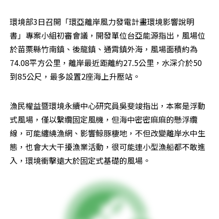
環境部3日召開「環亞離岸風力發電計畫環境影響說明
書」專案小組初審會議，開發單位台亞能源指出，風場位
於苗栗縣竹南鎮、後龍鎮、通霄鎮外海，風場面積約為
74.08平方公里，離岸最近距離約27.5公里，水深介於50
到85公尺，最多設置2座海上升壓站。
漁民權益暨環境永續中心研究員吳斐竣指出，本案是浮動
式風場，僅以繫纜固定風機，但海中密密麻麻的懸浮纜
線，可能纏繞漁網、影響鯨豚棲地，不但改變離岸水中生
態，也會大大干擾漁業活動，很可能連小型漁船都不敢進
入，環境衝擊遠大於固定式基礎的風場。