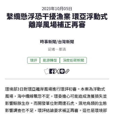
2023年10月05日
繫纜懸浮恐干擾漁業 環亞浮動式
離岸風場補正再審
時事新聞
/
台灣新聞
記者
—
那滈
環評
能源轉型
深度低碳新聞
環境部3日對環亞離岸風場進行環評初審。本案為浮動式
風場，海中纜線飄忽不定，環委擔心可能造成漁獲損失並
影響鯨豚生存。而開發單位對周遭石虎、濕地鳥類的生態
影響調查也不足，環評結論要求補正再審。這也是環境部