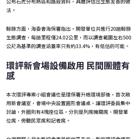
公布石虎分布熱區和路殺資料，具體評估出生態友善的做
法。
鯨豚方面，海委會海保署指出，開發單位共進行20趟鯨豚
生態調查，每趟里程僅24.02公里，而以調查範圍左右500
公尺為基準的調查涵蓋率只有約33.4%，有低估的可能。
環評新會場設備啟用 民間團體有
感
本次環評專案小組會議也是環保署升格環境部後，首次啟
用新會議室，會場中央設置圓形會議桌，讓環評委員集中
討論，外圈則有4塊座位區，分別是列席機關席、開發單
位席、旁聽民眾席和記者席。