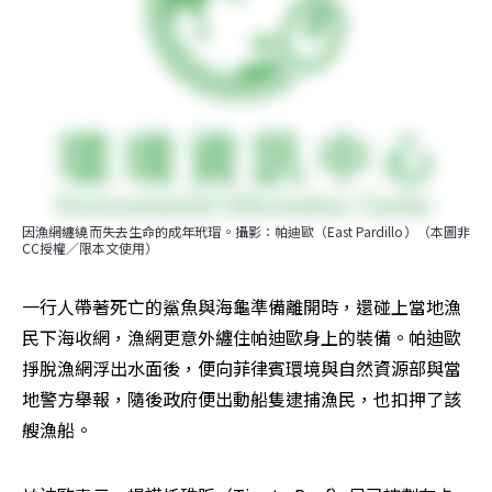
因漁網纏繞而失去生命的成年玳瑁。攝影：帕迪歐（East Pardillo）（本圖非
CC授權／限本文使用）
一行人帶著死亡的鯊魚與海龜準備離開時，還碰上當地漁
民下海收網，漁網更意外纏住帕迪歐身上的裝備。帕迪歐
掙脫漁網浮出水面後，便向菲律賓環境與自然資源部與當
地警方舉報，隨後政府便出動船隻逮捕漁民，也扣押了該
艘漁船。