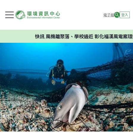
電子報
登入
快訊
風機離聚落、學校過近 彰化福漢風電案環委建