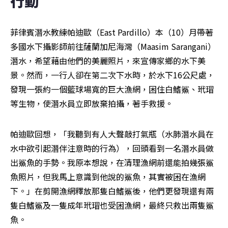
行動
菲律賓潛水教練帕迪歐（East Pardillo）本（10）月帶著
多國水下攝影師前往薩蘭加尼海灣（Maasim Sarangani）
潛水，希望藉由他們的美麗照片，來宣傳家鄉的水下美
景。然而，一行人卻在第二次下水時，於水下16公尺處，
發現一張約一個籃球場寬的巨大漁網，困住白鰭鯊、玳瑁
等生物，使潛水員立即放棄拍攝，著手救援。
帕迪歐回想，「我聽到有人大聲敲打氣瓶（水肺潛水員在
水中欲引起潛伴注意時的行為），回頭看到一名潛水員做
出鯊魚的手勢。我原本想說，在清理漁網前還能拍幾張鯊
魚照片，但我馬上意識到他說的鯊魚，其實被困在漁網
下。」在剪開漁網釋放那隻白鰭鯊後，他們更發現還有兩
隻白鰭鯊及一隻成年玳瑁也受困漁網，最終只救出兩隻鯊
魚。