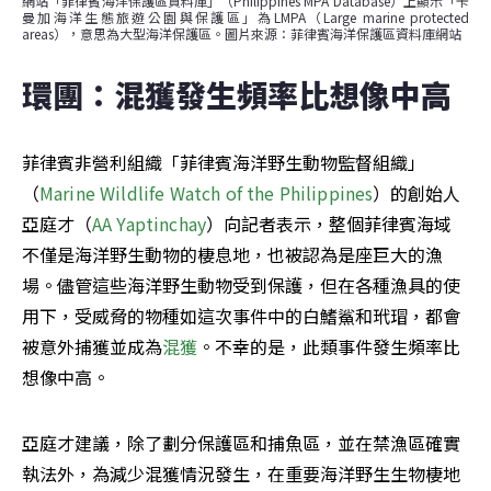
網站「菲律賓海洋保護區資料庫」（Philippines MPA Database）上顯示「卡
曼加海洋生態旅遊公園與保護區」為LMPA（Large marine protected 
areas），意思為大型海洋保護區。圖片來源：菲律賓海洋保護區資料庫網站
環團：混獲發生頻率比想像中高
菲律賓非營利組織「菲律賓海洋野生動物監督組織」
（
Marine Wildlife Watch of the Philippines
）的創始人
亞庭才（
AA Yaptinchay
）向記者表示，整個菲律賓海域
不僅是海洋野生動物的棲息地，也被認為是座巨大的漁
場。儘管這些海洋野生動物受到保護，但在各種漁具的使
用下，受威脅的物種如這次事件中的白鰭鯊和玳瑁，都會
被意外捕獲並成為
混獲
。不幸的是，此類事件發生頻率比
想像中高。
亞庭才建議，除了劃分保護區和捕魚區，並在禁漁區確實
執法外，為減少混獲情況發生，在重要海洋野生生物棲地