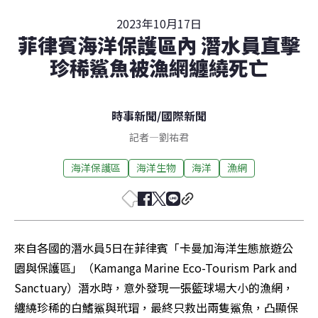
2023年10月17日
菲律賓海洋保護區內 潛水員直擊
珍稀鯊魚被漁網纏繞死亡
時事新聞
/
國際新聞
記者
—
劉祐君
海洋保護區
海洋生物
海洋
漁網
來自各國的潛水員5日在菲律賓「卡曼加海洋生態旅遊公
園與保護區」（Kamanga Marine Eco-Tourism Park and 
Sanctuary）潛水時，意外發現一張籃球場大小的漁網，
纏繞珍稀的白鰭鯊與玳瑁，最終只救出兩隻鯊魚，凸顯保