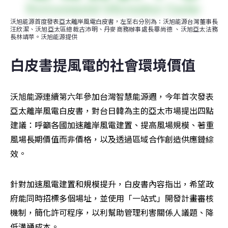
沃旭能源首度發表亞太離岸風電白皮書，左至右分別為：沃旭能源台灣董事長
汪欣潔、沃旭亞太區總裁古沛明、丹麥商務辦事處長畢尚德 、沃旭亞太法務
長林靖苹。沃旭能源提供
白皮書提風電的社會環境價值
沃旭能源連續第六年參加台灣智慧能源週，今年首次發表
亞太離岸風電白皮書，對台日韓為主的亞太市場提出四點
建議：呼籲各國加速離岸風電建置、提高風場規模、著重
風場長期價值而非價格，以及透過區域合作創造供應鏈綜
效。
針對加速風電建置和規模提升，白皮書內容指出，希望政
府能同時招標多個場址，並使用「一站式」開發計畫審核
機制，簡化許可程序，以利幫助管理利害關係人議題、降
低溝通成本。