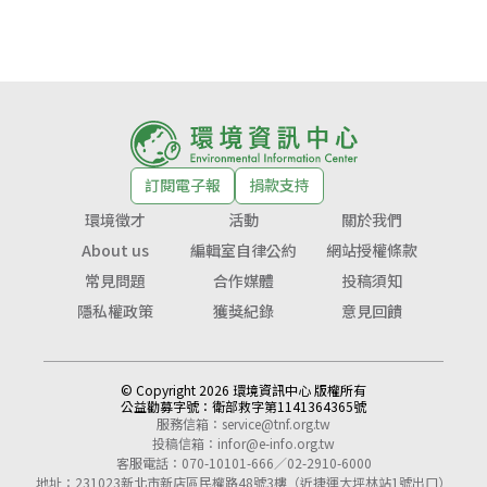
訂閱電子報
捐款支持
環境徵才
活動
關於我們
About us
編輯室自律公約
網站授權條款
常見問題
合作媒體
投稿須知
隱私權政策
獲獎紀錄
意見回饋
© Copyright 2026 環境資訊中心 版權所有
公益勸募字號：
衛部救字第1141364365號
服務信箱：
service@tnf.org.tw
投稿信箱：
infor@e-info.org.tw
客服電話：070-10101-666／02-2910-6000
地址：231023新北市新店區民權路48號3樓（近捷運大坪林站1號出口）