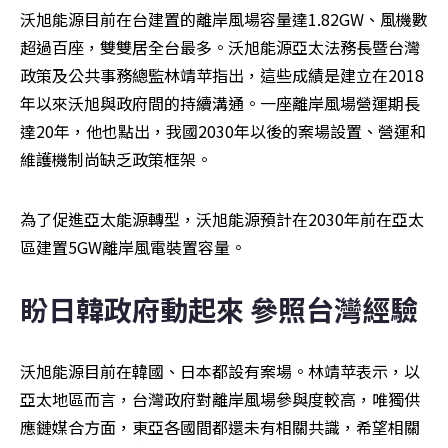
沃旭能源目前在台建置的離岸風場容量達1.82GW、風機數
超過百座，雙雙居全台最多。沃旭能源亞太法務長暨台灣
政策及公共事務總監林靖苹指出，這些成績是建立在2018
年以來沃旭與政府間的持續溝通。一座離岸風場營運期長
達20年，他也點出，我國2030年以後的案場設置、營運和
維護機制尚缺乏政策框架。
為了促進亞太能源轉型，沃旭能源預計在2030年前在亞太
區建置5GW離岸風電裝置容量。
盼日韓政府動起來 參照台灣經驗
沃旭能源目前在韓國、日本都設有案場。林靖苹表示，以
亞太地區而言，台灣政府對離岸風場參與度較高，唯獨供
應鏈媒合方面，東亞各國間都還未有相關共識，希望相關