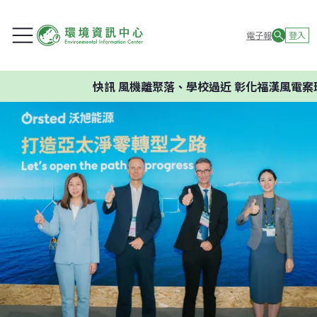
電子報
登入
快訊
風機離聚落、學校過近 彰化福漢風電案環委