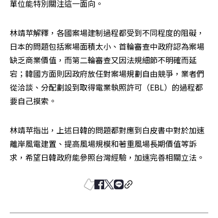
單位能特別關注這一面向。
林靖苹解釋，各國案場建制過程都受到不同程度的阻礙，
日本的問題包括案場面積太小、首輪審查中政府認為案場
缺乏商業價值，而第二輪審查又因法規細節不明確而延
宕；韓國方面則因政府放任對案場規劃自由競爭，業者們
從洽談、分配劃設到取得電業執照許可（EBL）的過程都
要自己摸索。
林靖苹指出，上述日韓的問題都對應到白皮書中對於加速
離岸風電建置、提高風場規模和著重風場長期價值等訴
求，希望日韓政府能參照台灣經驗，加速完善相關立法。