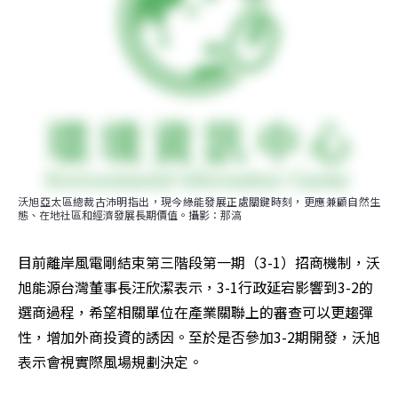
沃旭亞太區總裁古沛明指出，現今綠能發展正處關鍵時刻，更應兼顧自然生
態、在地社區和經濟發展長期價值。攝影：那滈
目前離岸風電剛結束第三階段第一期（3-1）招商機制，沃
旭能源台灣董事長汪欣潔表示，3-1行政延宕影響到3-2的
選商過程，希望相關單位在產業關聯上的審查可以更趨彈
性，增加外商投資的誘因。至於是否參加3-2期開發，沃旭
表示會視實際風場規劃決定。