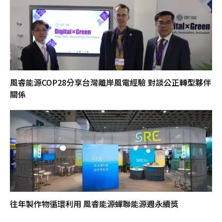
風睿能源COP28分享台灣離岸風電經驗 對談公正轉型夥伴
關係
往年製作物循環利用 風睿能源蟬聯能源週永續獎