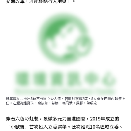
交通改革，才能終結行人地獄」。
綠黨這次共推出8位不分區立委人選，若順利獲得2席，8人會在四年內輪流上
任。左起為鍾寶珠、余筱菁、希婻．瑪飛洑。攝影：陳昭宏
穿著六色彩虹裝，象徵多元力量進國會，2019年成立的
「小歐盟」首次投入立委選舉。此次推派10名區域立委、