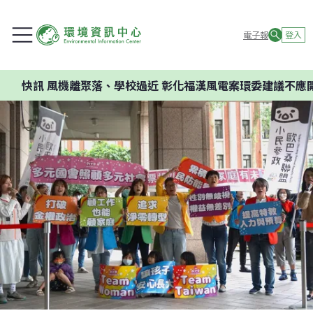
電子報
登入
快訊
風機離聚落、學校過近 彰化福漢風電案環委建議不應開發