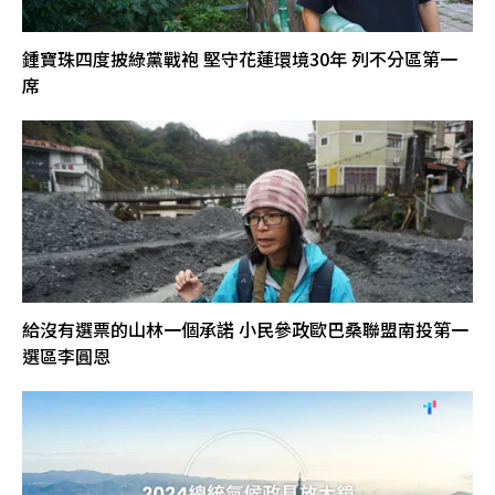
鍾寶珠四度披綠黨戰袍 堅守花蓮環境30年 列不分區第一
席
給沒有選票的山林一個承諾 小民參政歐巴桑聯盟南投第一
選區李圓恩