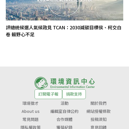
評總統候選人氣候政見 TCAN：2030減碳目標侯、柯交白
卷 賴野心不足
訂閱電子報
捐款支持
環境徵才
活動
關於我們
About us
編輯室自律公約
網站授權條款
常見問題
合作媒體
投稿須知
隱私權政策
獲獎紀錄
意見回饋