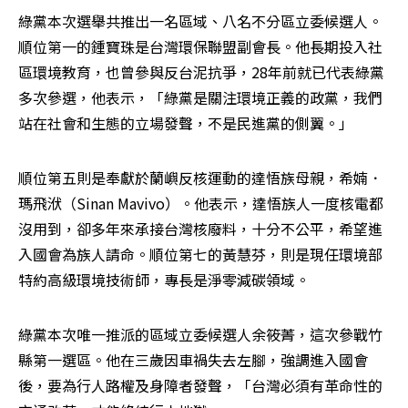
綠黨本次選舉共推出一名區域、八名不分區立委候選人。
順位第一的鍾寶珠是台灣環保聯盟副會長。他長期投入社
區環境教育，也曾參與反台泥抗爭，28年前就已代表綠黨
多次參選，他表示，「綠黨是關注環境正義的政黨，我們
站在社會和生態的立場發聲，不是民進黨的側翼。」
順位第五則是奉獻於蘭嶼反核運動的達悟族母親，希婻．
瑪飛洑（Sinan Mavivo）。他表示，達悟族人一度核電都
沒用到，卻多年來承接台灣核廢料，十分不公平，希望進
入國會為族人請命。順位第七的黃慧芬，則是現任環境部
特約高級環境技術師，專長是淨零減碳領域。
綠黨本次唯一推派的區域立委候選人余筱菁，這次參戰竹
縣第一選區。他在三歲因車禍失去左腳，強調進入國會
後，要為行人路權及身障者發聲，「台灣必須有革命性的