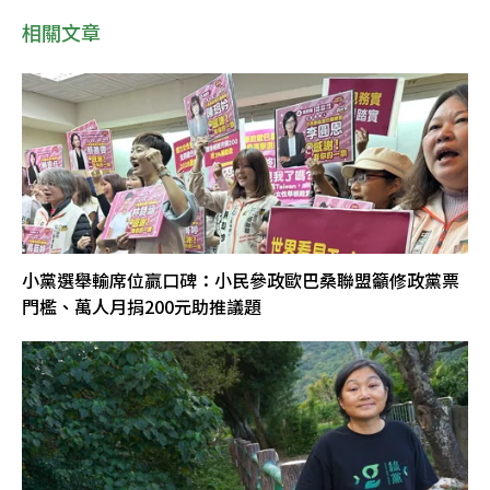
相關文章
小黨選舉輸席位贏口碑：小民參政歐巴桑聯盟籲修政黨票
門檻、萬人月捐200元助推議題