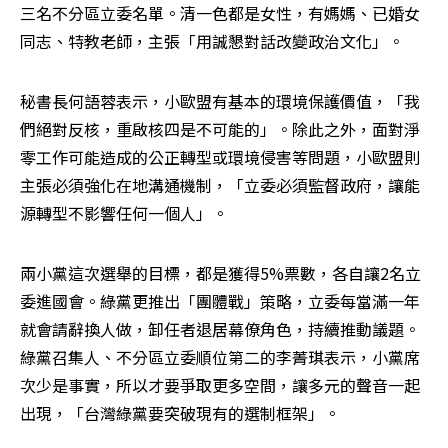
三名不分區立委名單。清一色都是女性，有媽媽、已婚女
同志、特教老師，主張「用誠懇對話改變政治文化」。
秘書長何語蓉表示，小歐盟有基本的環境保護價值，「我
們絕對反核，重啟核四是不可能的」。除此之外，面對淨
零工作可能造成的公正轉型或環境侵害等問題，小歐盟則
主張必須強化在地溝通機制，「立委必須監督政府，讓能
源轉型不影響任何一個人」。
兩小黨這次選舉的目標，都是獲得5%票數，各自讓2名立
委進國會。綠黨更推出「團體戰」策略，立委每當滿一年
就會請辭換人做，卸任者退居幕僚角色，持續推動議題。
綠黨召集人、不分區立委順位第二的李菁琪表示，小黨席
次少是事實，所以才要爭取更多空間，讓多元的聲音一起
出現，「台灣綠黨要突破現有的選制框架」。