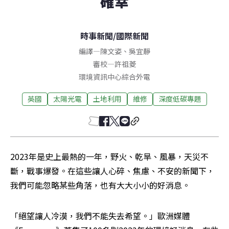
確幸
時事新聞
/
國際新聞
編譯
—
陳文姿
、
吳宜靜
審校
—
許祖菱
環境資訊中心綜合外電
英國
太陽光電
土地利用
維修
深度低碳專題
2023年是史上最熱的一年，野火、乾旱、風暴，天災不
斷，戰事爆發。在這些讓人心碎、焦慮、不安的新聞下，
我們可能忽略某些角落，也有大大小小的好消息。
「絕望讓人冷漠，我們不能失去希望。」歐洲媒體