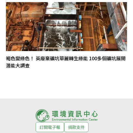
褐色變綠色！ 英廢棄礦坑華麗轉生綠能 100多個礦坑展開
潛能大調查
訂閱電子報
捐款支持