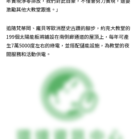
年實現淨零排放，我們對此自豪，不僅會努力實現，還要
激勵其他大教堂跟進。」
追隨梵蒂岡、龐貝等歐洲歷史古蹟的腳步，約克大教堂的
199個太陽能板將鋪設在南側廊通道的屋頂上，每年可產
生7萬5000度左右的綠電，並搭配儲能設施，為教堂的夜
間服務和活動供電。