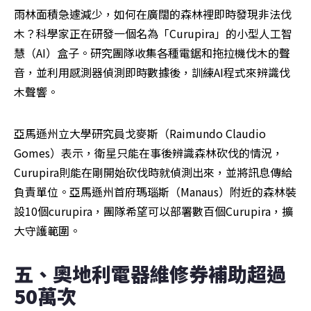
雨林面積急遽減少，如何在廣闊的森林裡即時發現非法伐
木？科學家正在研發一個名為「Curupira」的小型人工智
慧（AI）盒子。研究團隊收集各種電鋸和拖拉機伐木的聲
音，並利用感測器偵測即時數據後，訓練AI程式來辨識伐
木聲響。
亞馬遜州立大學研究員戈麥斯（Raimundo Claudio 
Gomes）表示，衛星只能在事後辨識森林砍伐的情況，
Curupira則能在剛開始砍伐時就偵測出來，並將訊息傳給
負責單位。亞馬遜州首府瑪瑙斯（Manaus）附近的森林裝
設10個curupira，團隊希望可以部署數百個Curupira，擴
大守護範圍。
五、奧地利電器維修券補助超過
50萬次