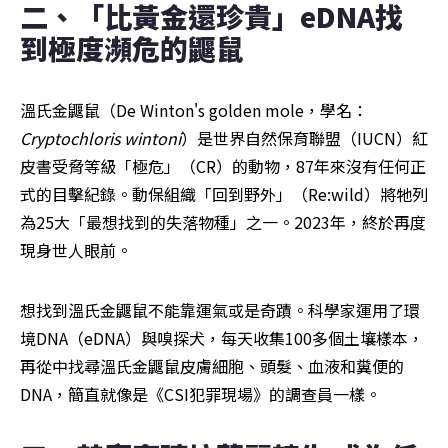
二、「比黃金還珍貴」eDNA找
到極度瀕危的鼴鼠
溫氏金鼴鼠（De Winton's golden mole，學名：
Cryptochloris wintoni
）是世界自然保育聯盟（IUCN）紅
皮書受脅等級「極危」（CR）的動物，87年來沒有任何正
式的目擊紀錄。動保組織「回到野外」（Re:wild）將牠列
為25大「最想找到的失落物種」之一。2023年，終於再度
現身世人眼前。
想找到溫氏金鼴鼠不能靠運氣或是奇蹟。科學家運用了環
境DNA（eDNA）與嗅探犬，每天收集100多個土壤樣本，
再從中找尋溫氏金鼴鼠皮膚細胞、頭髮、血液和糞便的
DNA，簡直就像是《CSI犯罪現場》的調查員一樣。