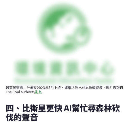
蓋茲黑德礦井計畫於2023年3月上線，讓礦坑熱水成為低碳能源。圖片擷取自
The Coal Authority
影片
四、比衛星更快 AI幫忙尋森林砍
伐的聲音