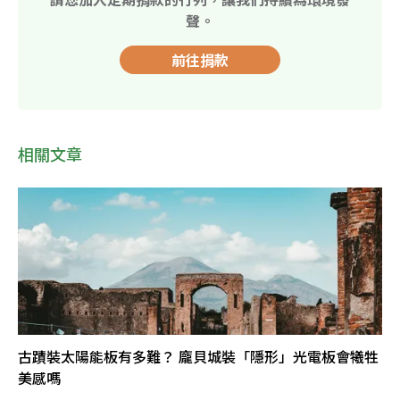
聲。
前往捐款
相關文章
古蹟裝太陽能板有多難？ 龐貝城裝「隱形」光電板會犧牲
美感嗎