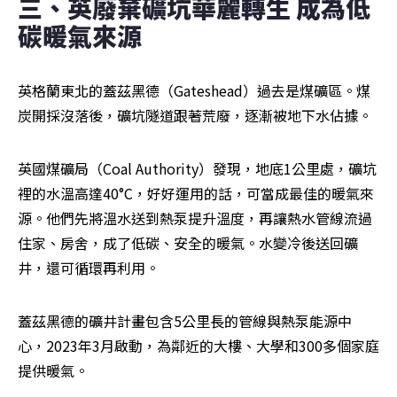
三、英廢棄礦坑華麗轉生 成為低
碳暖氣來源
英格蘭東北的蓋茲黑德（Gateshead）過去是煤礦區。煤
炭開採沒落後，礦坑隧道跟著荒廢，逐漸被地下水佔據。
英國煤礦局（Coal Authority）發現，地底1公里處，礦坑
裡的水溫高達40°C，好好運用的話，可當成最佳的暖氣來
源。他們先將溫水送到熱泵提升溫度，再讓熱水管線流過
住家、房舍，成了低碳、安全的暖氣。水變冷後送回礦
井，還可循環再利用。
蓋茲黑德的礦井計畫包含5公里長的管線與熱泵能源中
心，2023年3月啟動，為鄰近的大樓、大學和300多個家庭
提供暖氣。