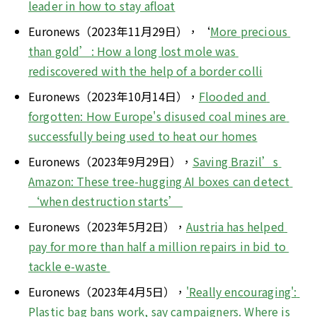
leader in how to stay afloat
Euronews（2023年11月29日），‘
More precious 
than gold’: How a long lost mole was 
rediscovered with the help of a border colli
Euronews（2023年10月14日），
Flooded and 
forgotten: How Europe's disused coal mines are 
successfully being used to heat our homes
Euronews（2023年9月29日），
Saving Brazil’s 
Amazon: These tree-hugging AI boxes can detect 
‘when destruction starts’ 
Euronews（2023年5月2日），
Austria has helped 
pay for more than half a million repairs in bid to 
tackle e-waste 
Euronews（2023年4月5日），
'Really encouraging': 
Plastic bag bans work, say campaigners. Where is 