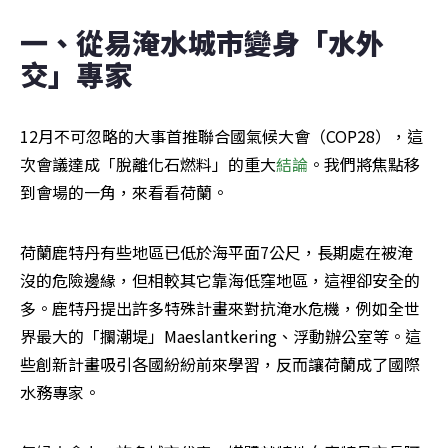
一、從易淹水城市變身「水外
交」專家
12月不可忽略的大事首推聯合國氣候大會（COP28），這
次會議達成「脫離化石燃料」的重大
結論
。我們將焦點移
到會場的一角，來看看荷蘭。
荷蘭鹿特丹有些地區已低於海平面7公尺，長期處在被淹
沒的危險邊緣，但相較其它靠海低窪地區，這裡卻安全的
多。鹿特丹提出許多特殊計畫來對抗淹水危機，例如全世
界最大的「攔潮堤」Maeslantkering、浮動辦公室等。這
些創新計畫吸引各國紛紛前來學習，反而讓荷蘭成了國際
水務專家。