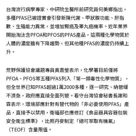
台灣流行病學專家、中研院生醫所前研究員何美鄉指出，
多種PFAS已被證實會引發新陳代謝、甲狀腺功能、肝指
數、生殖能力異常，並增加腎癌及睪丸癌機率。近年業界
開始淘汰含PFOA和PFOS的PFAS產品，這兩種化學物質於
人體的濃度雖有下降趨勢，但其他種PFAS的濃度仍持續上
升。
荒野保護協會議題專員黃嘉瑩表示，化學署目前僅將
PFOA、PFOS等五種PFAS列入「第一類毒性化學物質」，
但全世界已知PFAS超過1萬2000多種，逐一研究、納管緩
不濟急，政府應直接全面列管。看守台灣協會秘書長謝和
霖表示，環境部應針對有替代物的「非必要使用PFAS」產
品，直接予以禁用，衛福部也應修訂《食品器具容器包裝
安全衛生標準》，比照丹麥制定「總可萃取有機氟」
（TEOF）含量限值。