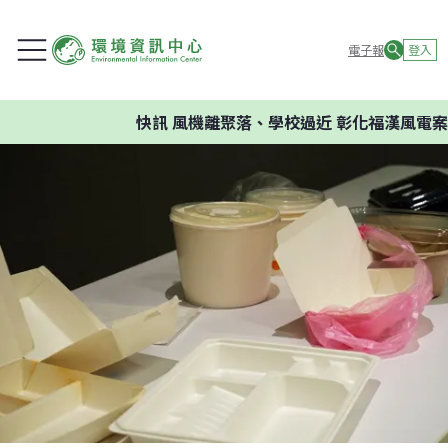
電子報
登入
快訊
風機離聚落、學校過近 彰化福漢風電案環