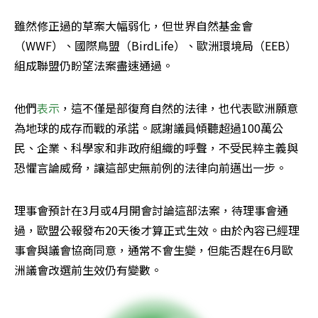
雖然修正過的草案大幅弱化，但世界自然基金會
（WWF）、國際鳥盟（BirdLife）、歐洲環境局（EEB）
組成聯盟仍盼望法案盡速通過。
他們
表示
，這不僅是部復育自然的法律，也代表歐洲願意
為地球的成存而戰的承諾。感謝議員傾聽超過100萬公
民、企業、科學家和非政府組織的呼聲，不受民粹主義與
恐懼言論威脅，讓這部史無前例的法律向前邁出一步。
理事會預計在3月或4月開會討論這部法案，待理事會通
過，歐盟公報發布20天後才算正式生效。由於內容已經理
事會與議會協商同意，通常不會生變，但能否趕在6月歐
洲議會改選前生效仍有變數。