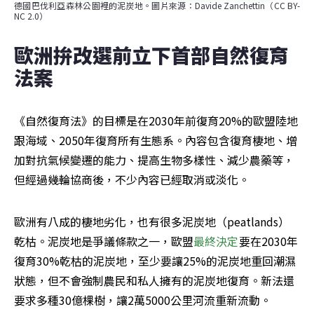
德國巴伐利亞森林公園裡的泥炭地。圖片來源：Davide Zanchettin（CC BY-
NC 2.0）
歐洲拚改選前立下首部自然復育
法案
《自然復育法》的目標是在2030年前復育20%的歐盟陸地
跟海域、2050年復育所有生態系。內容包含復育棲地、增
加對抗氣候變遷的能力、提高生物多樣性、減少農藥等，
但經過幾輪協商後，不少內容已經取消或淡化。
歐洲有八成的棲地劣化，也有很多泥炭地（peatlands）
乾枯。泥炭地是爭議條款之一，歐盟
最終決定
要在2030年
復育30%乾枯的泥炭地，至少要讓25%的泥炭地重回潮濕
狀態，但不會強制農民和私人擁有的泥炭地復育。新法還
要求多種30億棵樹，讓2萬5000公里河流重新流動。