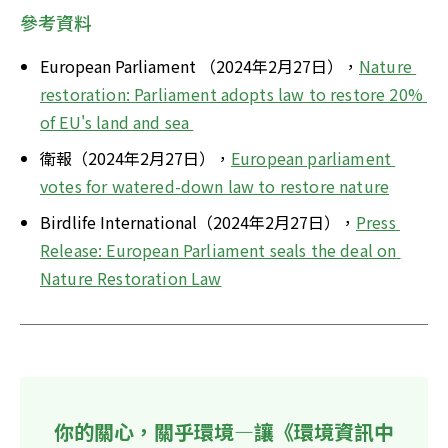
參考資料
European Parliament （2024年2月27日），
Nature 
restoration: Parliament adopts law to restore 20% 
of EU's land and sea 
衛報（2024年2月27日），
European parliament 
votes for watered-down law to restore nature
Birdlife International（2024年2月27日），
Press 
Release: European Parliament seals the deal on 
Nature Restoration Law
你的關心，關乎環境—讓《環境資訊中