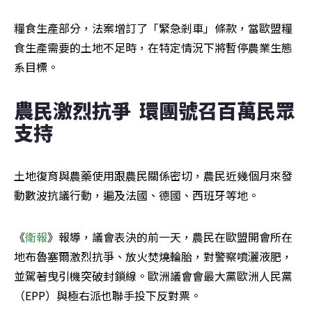
糧食生產部分，法案增訂了「緊急剎車」條款，當歐盟糧
食生產需要的土地不足時，在特定情況下將暫停農業生態
系目標。
農民激烈抗爭  環團號召百萬民眾
支持
土地復育與農藥使用跟農民關係密切，農民近幾個月來發
動數波抗議行動，遍及法國、德國、西班牙等地。
《
衛報
》報導，議會表決的前一天，農民在歐盟開會所在
地布魯塞爾激烈抗爭、放火焚燒輪胎，對警察噴灑液肥，
並駕著曳引機突破封鎖線。歐洲議會會最大黨歐洲人民黨
（EPP）與極右派也聯手投下反對票。