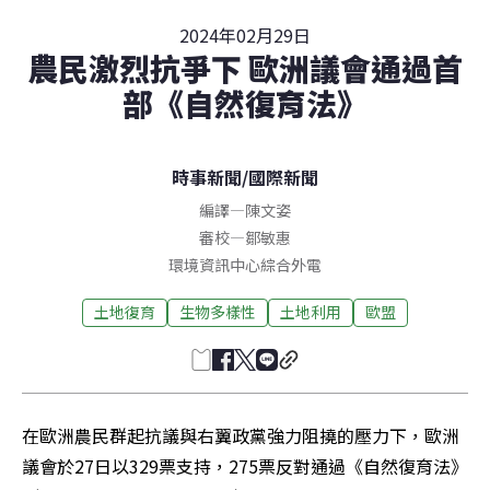
2024年02月29日
農民激烈抗爭下 歐洲議會通過首
部《自然復育法》
時事新聞
/
國際新聞
編譯
—
陳文姿
審校
—
鄒敏惠
環境資訊中心綜合外電
土地復育
生物多樣性
土地利用
歐盟
在歐洲農民群起抗議與右翼政黨強力阻撓的壓力下，歐洲
議會於27日以329票支持，275票反對通過《自然復育法》