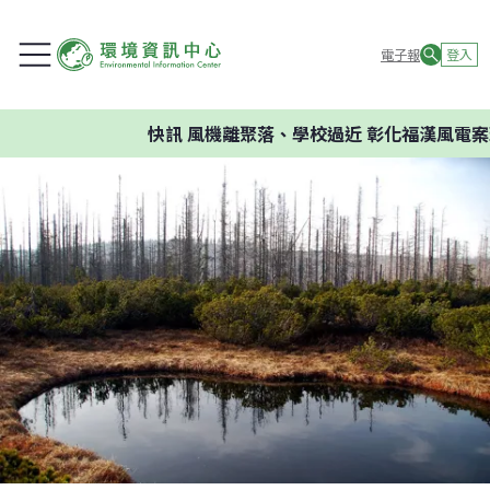
電子報
登入
快訊
風機離聚落、學校過近 彰化福漢風電案環