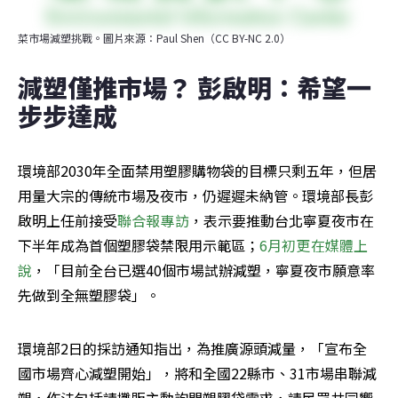
菜市場減塑挑戰。圖片來源：Paul Shen（CC BY-NC 2.0）
減塑僅推市場？ 彭啟明：希望一
步步達成
環境部2030年全面禁用塑膠購物袋的目標只剩五年，但居
用量大宗的傳統市場及夜市，仍遲遲未納管。環境部長彭
啟明上任前接受
聯合報專訪
，表示要推動台北寧夏夜市在
下半年成為首個塑膠袋禁限用示範區；
6月初更在媒體上
說
，「目前全台已選40個市場試辦減塑，寧夏夜市願意率
先做到全無塑膠袋」。
環境部2日的採訪通知指出，為推廣源頭減量，「宣布全
國市場齊心減塑開始」，將和全國22縣市、31市場串聯減
塑，作法包括請攤販主動詢問塑膠袋需求，請民眾共同響