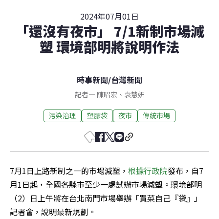
2024年07月01日
「還沒有夜市」 7/1新制市場減
塑 環境部明將說明作法
時事新聞
/
台灣新聞
記者
—
陳昭宏
、
袁慧妍
污染治理
塑膠袋
夜市
傳統市場
7月1日上路新制之一的市場減塑，
根據行政院
發布，自7
月1日起，全國各縣市至少一處試辦市場減塑。環境部明
（2）日上午將在台北南門市場舉辦「買菜自己『袋』」
記者會，說明最新規劃。