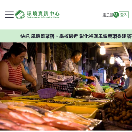
電子報
登入
快訊
風機離聚落、學校過近 彰化福漢風電案環委建議不應