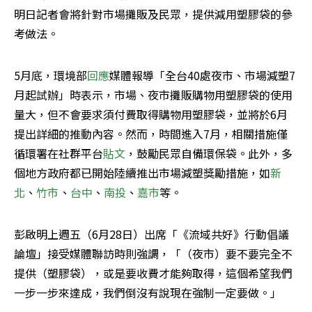
明日記者會將針對市場攤販及民眾，提供減用塑膠袋的參
考做法。
5月底，環境部
回應
媒體報導「全台40處夜市、市場減塑7
月起試辦」時表示，市場、夜市攤販購物用塑膠袋的使用
量大，但不會要求須付費取得購物用塑膠袋，並將於6月
提出詳細的推動內容。然而，時間進入7月，相關措施僅
循環署在社群平台
貼文
，鼓勵民眾自備環保袋。此外，多
個地方政府都已開始陸續推出市場減塑獎勵措施，如
新
北
、
竹市
、
台中
、
南投
、
嘉市
等。
彭啟明上週五（6月28日）出席「《流域共好》行動倡議
論壇」接受媒體聯訪時則強調，「（夜市）要不要完全不
提供（塑膠袋），或是要收費才能夠取得，這個希望我們
一步一步來達成，我們倒沒有說現在強制一定要做。」