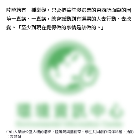
陸曉筠有一種樂觀，只要把這些沒選票的東西所面臨的困
境一直講、一直講，總會撼動到有選票的人去行動、去改
變。「至少到現在覺得做的事情是該做的。」
中山大學辦公室大樓的階梯，陸曉筠與藝術家、學生共同創作海洋彩繪。攝影
︰袁慧妍