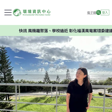
電子報
登入
快訊
風機離聚落、學校過近 彰化福漢風電案環委建議不應開發