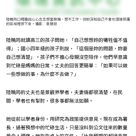
陸曉筠口裡雖說心心念念想當樹懶、想不工作，但她深知自己不會在環境保護
的區域裡停下來。攝影︰袁慧妍
陸曉筠就讀高三的孩子問她，「自己想想妳的犧牲值不值
得」；國小四年級的孩子則說，「這個是妳的問題，妳要
自己想清楚」。孩子們不擔心母親沒空陪伴，他們早意識
到忙碌是媽媽的日常。丈夫的回答更簡單︰「如果可以做
一些想做的事，為什麼不去做？」
陸曉筠的丈夫也是景觀界學者，夫妻倆都很清楚，在民
間，學者也有掣肘，很多事都無法如願。
她從前以學者身份，用研究為政策提供意見。現在成為署
長，過著預想中的忙碌生活，只是沒料到公文往來的數量
最令人頭痛。她指指桌上的文件，「比我預期的超過非常