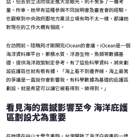
話，但去到立法院或走進大眾眼光，則不免多了一層考
量。所幸，她早有這種參與不同說明會及審查會的經驗，
也觀察到中央政府跟地方黨派立場有時不太一樣，都讓她
對現在的工作大概有個底。
在訪問前，陸曉筠才剛開完iOcean的會議。iOcean是一個
海洋資料庫平台，累積水質、浮游生物、魚類等數據基
礎，提供海洋政策制定參考。有了這些科學資料，將來劃
設庇護區也就有根有據，「海上看不到邊界線，海上最常
的爭議是一直說你會影響我。有科學數據為基礎的庇護區
劃設，就是希望可以讓它被看得到、做得到。」
看見海的震撼影響至今 海洋庇護
區劃設尤為重要
在她還在中山大學念書時，台灣開啟了海洋白皮書的一連