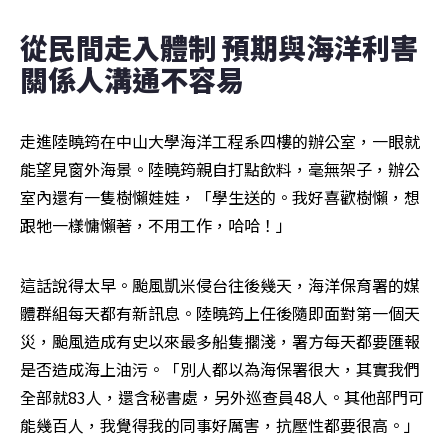
從民間走入體制 預期與海洋利害
關係人溝通不容易  
走進陸曉筠在中山大學海洋工程系四樓的辦公室，一眼就
能望見窗外海景。陸曉筠親自打點飲料，毫無架子，辦公
室內還有一隻樹懶娃娃，「學生送的。我好喜歡樹懶，想
跟牠一樣慵懶著，不用工作，哈哈！」
這話說得太早。颱風凱米侵台往後幾天，海洋保育署的媒
體群組每天都有新訊息。陸曉筠上任後隨即面對第一個天
災，颱風造成有史以來最多船隻擱淺，署方每天都要匯報
是否造成海上油污。「別人都以為海保署很大，其實我們
全部就83人，還含秘書處，另外巡查員48人。其他部門可
能幾百人，我覺得我的同事好厲害，抗壓性都要很高。」