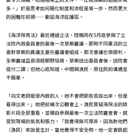
多。」於是思考如何簡化制度和流程是第一步，然而更大
的困難在前頭——劃設海洋庇護區。
《海洋保育法》最近通過立法，陸曉筠在5月底參與了立
法院內政委員會的最後一次草案審議，那時不同黨派的立
委對草案的異議主要在審議會組成，那次會議也很順利，
全案審竣且毋須經朝野協商，草案送出委員會後，送院會
逕付二讀；但她心底知道，中間與漁民、原住民的溝通並
不簡單。
「向文老師是很內斂的人，她不會把那些苦說出來，但是
看得出來。」她把前幾次公聽會上，漁民質疑海保法的錄
影片段全部重看，並親自參與最後一次立法院審查會，感
受到現場的氣氛和張力。「我覺得無可厚非，因為對他們
（漁民）來說是生計，當他覺得不安全時，他一定會跳起