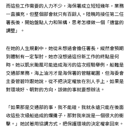
而這些工作需要的人力不少，海保署成立短短幾年，業務
一直擴充，但整個部會就只有百餘人。陸曉筠接任第二任
署長後，開始盤點人力和架構，思考怎樣做一個「適當的
調整」。
在她的人生規劃中，她從未想過會擔任署長，縱然會預期
到體制有一定掣肘，她亦沒想過這份新工作的終點是何
時。她以凱米颱風可能造成海污的這次經驗舉例，船難是
交通部業務，海上油污才是海保署的管轄範圍，但海委會
主委管碧玲跟她說，從不把決定權放在別人手上，如果是
對環境好、朝對的方向，該做的事就要想辦法。
「如果那是交通部的事，我不能碰，我就永遠只能在後面
收這些次級船造成的爛攤子，那對我來說是一個很大的衝
擊。」她試著用協調方式，把保護環境的決定權拿回來。