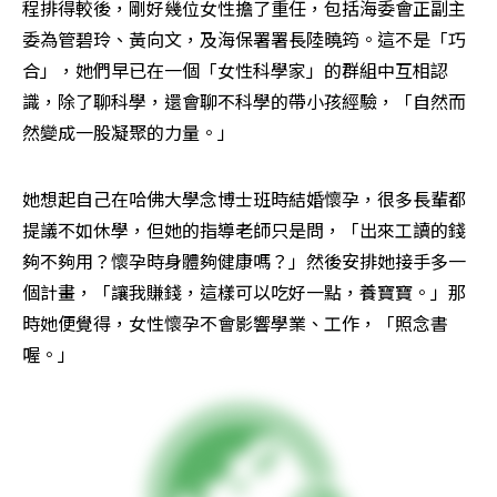
程排得較後，剛好幾位女性擔了重任，包括海委會正副主
委為管碧玲、黃向文，及海保署署長陸曉筠。這不是「巧
合」，她們早已在一個「女性科學家」的群組中互相認
識，除了聊科學，還會聊不科學的帶小孩經驗，「自然而
然變成一股凝聚的力量。」
她想起自己在哈佛大學念博士班時結婚懷孕，很多長輩都
提議不如休學，但她的指導老師只是問，「出來工讀的錢
夠不夠用？懷孕時身體夠健康嗎？」然後安排她接手多一
個計畫，「讓我賺錢，這樣可以吃好一點，養寶寶。」那
時她便覺得，女性懷孕不會影響學業、工作，「照念書
喔。」