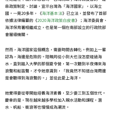
串政策制定、討論，宣示台灣為「海洋國家」，以海立
國。一晃20多年，《
海洋基本法
》已立法，並發布了首部
依據法律編纂的《
2020海洋政策白皮書
》；海洋委員會、
海洋保育署相繼成立，也是第一個在南部設立的行政院部
會層級機關。
然而，海洋國家這個概念，需要時間去轉化。例如上一輩
認為，海邊是危險的。陸曉筠從小到大也沒怎麼碰過海
水，直到踏入大學的那個夏令營，第一次聽到半夜傳來海
浪聲和船笛聲，才令她意識到，「我竟然不知道台灣周邊
是會聽得到海浪聲的。」並從此愛上海洋。
她覺得要從零開始培養海洋素養，至少要三到五個世代。
慶幸的是，現在越來越多學校加入親水活動和課程，潛
水、帆船、衝浪等也慢慢成為潮流。