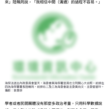
來」陸曉筠說，「我相信中間（溝通）的過程不容易。」
海保法送出內政委員會當天，海委會與海保署官員在立院開心大合照。前排左
四為海保署署長陸曉筠，前排右二及三為海委會副主委黃向文、主委管碧玲。
攝影︰袁慧妍
學者或者民間團體沒有那麼多政治考量，只用科學數據說