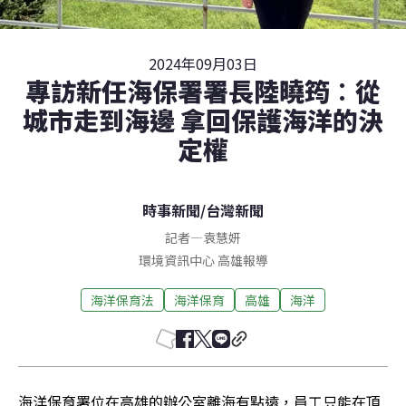
2024年09月03日
專訪新任海保署署長陸曉筠︰從
城市走到海邊 拿回保護海洋的決
定權
時事新聞
/
台灣新聞
記者
—
袁慧妍
環境資訊中心
高雄
報導
海洋保育法
海洋保育
高雄
海洋
海洋保育署位在高雄的辦公室離海有點遠，員工只能在頂