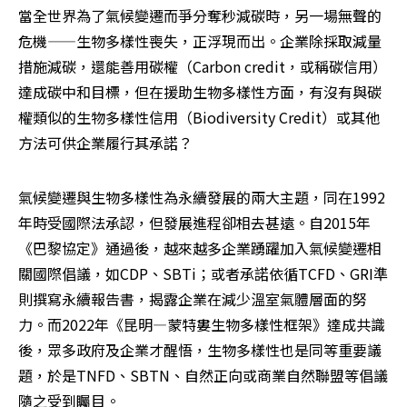
當全世界為了氣候變遷而爭分奪秒減碳時，另一場無聲的
危機——生物多樣性喪失，正浮現而出。企業除採取減量
措施減碳，還能善用碳權（Carbon credit，或稱碳信用）
達成碳中和目標，但在援助生物多樣性方面，有沒有與碳
權類似的生物多樣性信用（Biodiversity Credit）或其他
方法可供企業履行其承諾？
氣候變遷與生物多樣性為永續發展的兩大主題，同在1992
年時受國際法承認，但發展進程卻相去甚遠。自2015年
《巴黎協定》通過後，越來越多企業踴躍加入氣候變遷相
關國際倡議，如CDP、SBTi；或者承諾依循TCFD、GRI準
則撰寫永續報告書，揭露企業在減少溫室氣體層面的努
力。而2022年《昆明—蒙特婁生物多樣性框架》達成共識
後，眾多政府及企業才醒悟，生物多樣性也是同等重要議
題，於是TNFD、SBTN、自然正向或商業自然聯盟等倡議
隨之受到矚目。