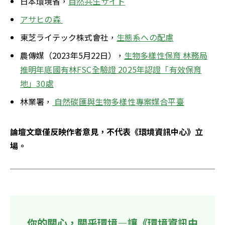
日本環境省，
自然共生サイト
アサヒの森 
東芝ライテック株式會社，
生態系への配慮
農傳媒（2023年5月22日），
生物多樣性保育 林務局
推明年底國有林FSC全驗證 2025年認證「有效保育
地」30處
林業署，
 自然碳匯與生物多樣性專案媒合平臺
論壇文章僅反映作者意見，不代表《環境資訊中心》立
場。
你的關心，關乎環境—讓《環境資訊中