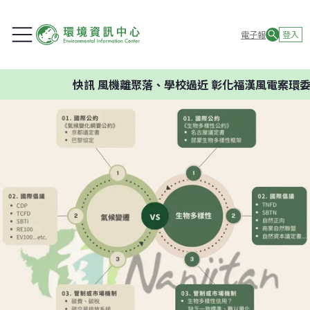
電子報
登入
快訊
風機離聚落、學校過近 彰化福漢風電案環委建議