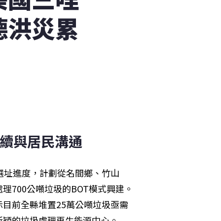
德洪災累
市續與居民溝通
選址進度，計劃從名間鄉、竹山
700公噸垃圾的BOT模式興建。
目前全縣堆置25萬公噸垃圾亟需
新穎的垃圾處理再生能源中心。