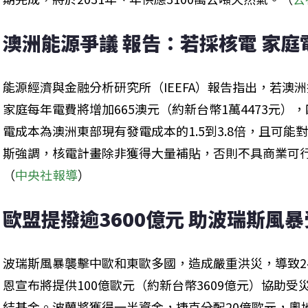
澳洲能源爭議 報告：若採核電 家庭電
能源經濟與金融分析研究所（IEEFA）報告指出，若澳
家庭每年電費將增加665澳元（約新台幣1萬4473元）
電成本為澳洲東部現有發電成本的1.5到3.8倍，且可
斯強調，核電計畫除非獲得大量補貼，否則不具商業可
（
中央社報導
）
歐盟提撥逾3600億元 助波瑞斯風
波瑞斯風暴襲擊中歐和東歐多國，造成嚴重洪災，導致2
恩宣布將提供100億歐元（約新台幣3609億元）協助
結基金。波蘭將獲得一半資金，捷克分配20億歐元，奧