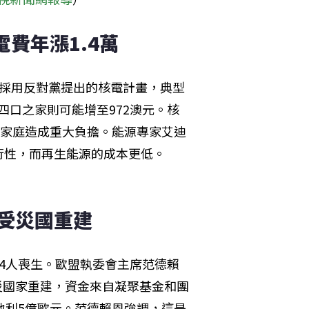
費年漲1.4萬
洲採用反對黨提出的核電計畫，典型
，四口之家則可能增至972澳元。核
能對家庭造成重大負擔。能源專家艾迪
行性，而再生能源的成本更低。
暴受災國重建
4人喪生。歐盟執委會主席范德賴
受災國家重建，資金來自凝聚基金和團
地利5億歐元。范德賴恩強調，這是