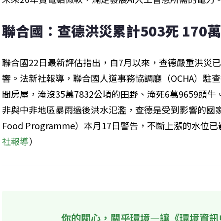
聯合國：查德洪災累計503死 170
聯合國22日最新評估指出，自7月以來，查德嚴重洪災已造
響。法新社報導，聯合國人道事務協調廳（OCHA）駐查德
間房屋，淹沒35萬7832公頃的田野、淹死6萬9659
非與中非地區暴雨過後洪水氾濫，查德是受到影響的國家之
Food Programme）本月17日警告，不斷上漲的水位
社報導
）
你的關心，關乎環境—讓《環境資訊