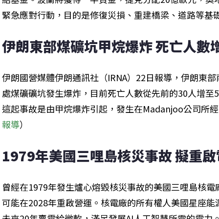
緊急應對行動，目的是修復災損、重建橋梁、道路等基
伊朗東部煤礦坑甲烷爆炸 死亡人數增
伊朗國營媒體伊朗通訊社（IRNA）22日報導，伊朗東部南呼羅
處煤礦礦坑發生爆炸，目前死亡人數從先前的30人增至
這起事故是由甲烷爆炸引起，發生在Madanjoo公司所
報導
）
1979年美國三哩島核災事故 擬重
曾經在1979年發生爐心熔毀核災事故的美國三哩島核電
可能在2028年重啟營運。核電廠的所有權人美國星座
未來20年賣電給微軟，滿足發展AI人工智慧所需的電力