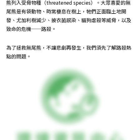
熊列入受脅物種（threatened species）。大眾喜愛的無
尾熊是有袋動物、時常棲息在樹上，牠們正面臨土地開
發、尤加利樹減少、披衣菌感染、貓狗虐殺等威脅，以及
致命的危機──路殺。
為了拯救無尾熊，不讓悲劇再發生，我們須先了解路殺熱
點的問題。