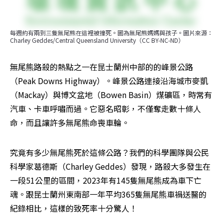
每週約有兩到三隻無尾熊在這裡被撞死。圖為無尾熊媽媽與孩子。圖片來源：
Charley Geddes/Central Queensland University（CC BY-NC-ND）
無尾熊路殺的熱點之一在昆士蘭州中部的的峰景公路
（Peak Downs Highway）。峰景公路連接沿海城市麥凱
（Mackay）與博文盆地（Bowen Basin）煤礦區，時常有
汽車、卡車呼嘯而過。它惡名昭彰，不僅奪走數十條人
命，而且讓許多無尾熊命喪車輪。
究竟有多少無尾熊死於這條公路？我們的科學團隊與公民
科學家葛德斯（Charley Geddes）發現，路殺大多發生在
一段51公里的區間，2023年有145隻無尾熊成為車下亡
魂。跟昆士蘭州東南部一年平均365隻無尾熊車禍送醫的
紀錄相比，這樣的致死率十分驚人！