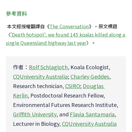
參考資料
 本文經授權翻譯自《
The Conversation
》，原文標題
〈
'Death hotspot': we found 145 koalas killed along a 
single Queensland highway last year
〉。
作者：
Rolf Schlagloth
, Koala Ecologist, 
CQUniversity Australia
; 
Charley Geddes
, 
Research technician, 
CSIRO
; 
Douglas 
Kerlin
, Postdoctoral Research Fellow, 
Environmental Futures Research Institute, 
Griffith University
, and 
Flavia Santamaria
, 
Lecturer in Biology, 
CQUniversity Australia