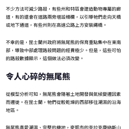
不少方法可減少路殺，有些州和特區會建造動物專屬的廊
道，有的還會在道路兩旁增設柵欄，以引導牠們走向天橋
或地下通道，有些州則在高速公路上方安裝繩橋。
不幸的是，昆士蘭州政府將無尾熊的保育重點集中在東南
部，導致中部處理路殺問題的經費極少。但是，這些可怕
的路殺數據顯示，這個做法必須改變。
令人心碎的無尾熊
從模型分析可知，無尾熊會隨著土地開發與氣候變遷因素
而遷徙。在昆士蘭，牠們從較乾燥的西部移往潮濕的沿海
地區。
無尾熊喜愛潮濕、完整的棲地，麥凱市的克拉克康納斯山