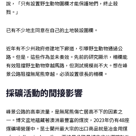
說，「只有設置野生動物圍欄才能保護牠們，終止殺
戮。」
已有不少地主同意在自己的土地裝設圍欄。
近年有不少州政府修建地下廊道，引導野生動物通過公
路。但是，這些作為並未奏效。先前的研究顯示，柵欄能
有效阻擋野生動物穿越馬路，但測試規模尚不大。想在峰
景公路阻擋無尾熊穿越，必須設置很長的柵欄。
採礦活動的間接影響
峰景公路的高車流量，是無尾熊傷亡居高不下的因素之
一。博文盆地蘊藏著澳洲最豐富的煤炭，2023年仍有48座
煤礦場營運中。昆士蘭州最大宗的出口商品就是冶金用煤