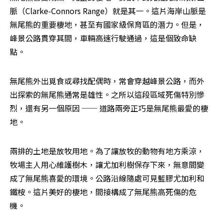
脈（Clarke-Connors Range）就是其一。這片海岸山脈是
無尾熊的重要棲地，甚至有國家級保育區的潛力。但是，
峰景公路貫穿其間，車輛高速行駛通過，這是個致命缺
點。
無尾熊外出覓食或尋找配偶時，常會穿越峰景公路，而外
出探索的無尾熊通常是雄性。之所以這段區域死傷特別慘
烈，還有另一個原因 ── 道路兩旁正巧是無尾熊最愛的棲
地。
兩排的土地是放牧用地。為了讓放牧的動物有地方乘涼，
牧場主人用心維護樹木，讓尤加利樹保存下來，無意間變
成了無尾熊喜愛的環境。公路沿線隨處可見藍膠尤加利和
鐵桉。這片美好的棲地，間接構成了無尾熊高死傷的危
機。