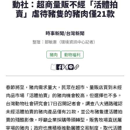
動社：超商量販不經「活體拍
賣」虐待豬隻的豬肉僅21款
時事新聞
/
台灣新聞
整理：鄒敏惠（環境資訊中心記者）
豬肉
動物福利
春節將至，豬肉需求量大，民眾在超市、量販店買到未經
肉品市場「活體拍賣」的豬肉機會較高，但選擇也不多。
台灣動物社會研究會17日召開記者會，調查八大通路確認
未經活體拍賣的豬肉產品僅有21款，並公布豬隻遭活體拍
賣的殘酷影像，呼籲企業採購帶頭轉型，販售牧場直送屠
宰場的豬肉；政府也應積極推動屠體交易制度，取代活體