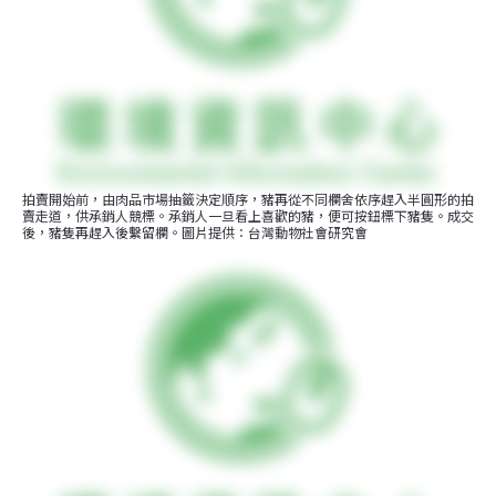
拍賣開始前，由肉品市場抽籤決定順序，豬再從不同欄舍依序趕入半圓形的拍
賣走道，供承銷人競標。承銷人一旦看上喜歡的豬，便可按鈕標下豬隻。成交
後，豬隻再趕入後繫留欄。圖片提供：台灣動物社會研究會