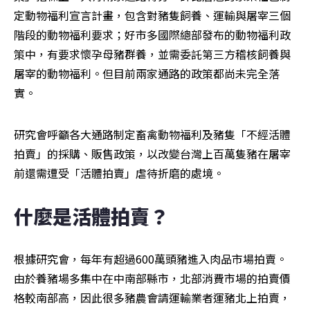
定動物福利宣言計畫，包含對豬隻飼養、運輸與屠宰三個
階段的動物福利要求；好市多國際總部發布的動物福利政
策中，有要求懷孕母豬群養，並需委託第三方稽核飼養與
屠宰的動物福利。但目前兩家通路的政策都尚未完全落
實。
研究會呼籲各大通路制定畜禽動物福利及豬隻「不經活體
拍賣」的採購、販售政策，以改變台灣上百萬隻豬在屠宰
前還需遭受「活體拍賣」虐待折磨的處境。
什麼是活體拍賣？
根據研究會，每年有超過600萬頭豬進入肉品市場拍賣。
由於養豬場多集中在中南部縣市，北部消費市場的拍賣價
格較南部高，因此很多豬農會請運輸業者運豬北上拍賣，