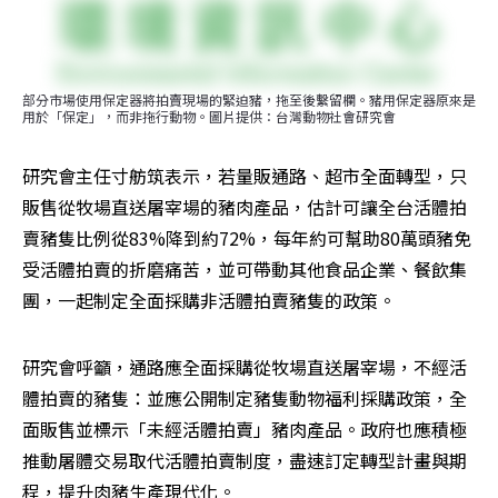
部分市場使用保定器將拍賣現場的緊迫豬，拖至後繫留欄。豬用保定器原來是
用於「保定」，而非拖行動物。圖片提供：台灣動物社會研究會
研究會主任寸舫筑表示，若量販通路、超市全面轉型，只
販售從牧場直送屠宰場的豬肉產品，估計可讓全台活體拍
賣豬隻比例從83%降到約72%，每年約可幫助80萬頭豬免
受活體拍賣的折磨痛苦，並可帶動其他食品企業、餐飲集
團，一起制定全面採購非活體拍賣豬隻的政策。
研究會呼籲，通路應全面採購從牧場直送屠宰場，不經活
體拍賣的豬隻：並應公開制定豬隻動物福利採購政策，全
面販售並標示「未經活體拍賣」豬肉產品。政府也應積極
推動屠體交易取代活體拍賣制度，盡速訂定轉型計畫與期
程，提升肉豬生產現代化。