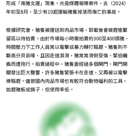
形成「南豬北運」現象。光是媒體報導案件，去（2024）
年初至8月，至少有10起運輸豬隻掉落而傷亡的事故。
根據研究會，豬隻被運送到肉品市場，卸載後會被趕進繫
留區以待拍賣。由於市場每小時需拍賣約300至400頭豬，
時間壓力下工作人員常以電擊或暴力鞭打驅趕。豬隻則不
斷高分貝哀嚎，且因走道濕滑，豬常常滑倒受傷、緊迫癱
瘓而遭拖行。拍賣過程中，豬隻要經過多個閘門，閘門開
關發出巨大聲響，許多豬隻緊張卡在走道，又再被以電擊
棒驅趕。儘管國內肉品市場也有較符合動物福利的工具，
如趕豬板或旗子，但使用率低。