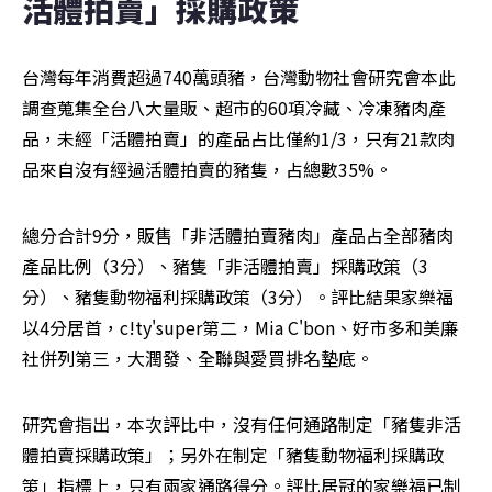
活體拍賣」採購政策
台灣每年消費超過740萬頭豬，台灣動物社會研究會本此
調查蒐集全台八大量販、超市的60項冷藏、冷凍豬肉產
品，未經「活體拍賣」的產品占比僅約1/3，只有21款肉
品來自沒有經過活體拍賣的豬隻，占總數35%。
總分合計9分，販售「非活體拍賣豬肉」產品占全部豬肉
產品比例（3分）、豬隻「非活體拍賣」採購政策（3
分）、豬隻動物福利採購政策（3分）。評比結果家樂福
以4分居首，c!ty'super第二，Mia C'bon、好市多和美廉
社併列第三，大潤發、全聯與愛買排名墊底。
研究會指出，本次評比中，沒有任何通路制定「豬隻非活
體拍賣採購政策」；另外在制定「豬隻動物福利採購政
策」指標上，只有兩家通路得分。評比居冠的家樂福已制