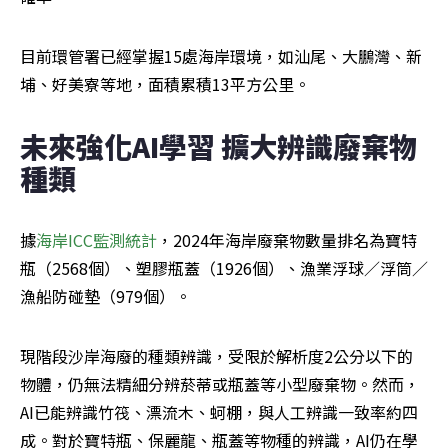
目前環管署已經掌握15處海岸環境，如汕尾、大鵬灣、新
埔、好美寮等地，面積累積13平方公里。
未來強化AI學習 擴大辨識廢棄物
種類
據
海岸ICC監測統計
，2024年海岸廢棄物數量排名為寶特
瓶（2568個）、塑膠瓶蓋（1926個）、漁業浮球／浮筒／
漁船防碰墊（979個）。
現階段沙岸海廢的種類辨識，受限於解析度2公分以下的
物體，仍無法精細分辨菸蒂或瓶蓋等小型廢棄物。然而，
AI已能辨識竹筏、漂流木、蚵棚，與人工辨識一致率約四
成。對於寶特瓶、保麗龍、瓶蓋等物種的辨識，AI仍在學