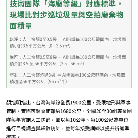
技術團隊「海廢等級」對應標準，
現場比對步巡垃圾量與空拍廢棄物
面積量
乾淨：人工快篩0至0.5袋 ＝ AI辨識每100公尺範圍內，垃圾面
積小於3.5平方公尺（0 - 3.5 m²）
尚可：人工快篩0.5至8袋 ＝ AI辨識每100公尺範圍內，垃圾面
積介於3.5 至 56平方公尺（3.5 - 56 m²）
髒亂：人工快篩超過8袋  ＝ AI辨識每100公尺範圍內，垃圾面
積超過56平方公尺（56 m²↑）
顏旭明指出，台灣海岸線全長1900公里，受限地形與軍事
管制，實際可踏查距離約1680公里，全國20至30組專業團
隊每年實施人工快篩，並以每10公里、每100公尺為單位
進行目視調查與袋數統計，並每年接受訓練以提升辨識準
確率。