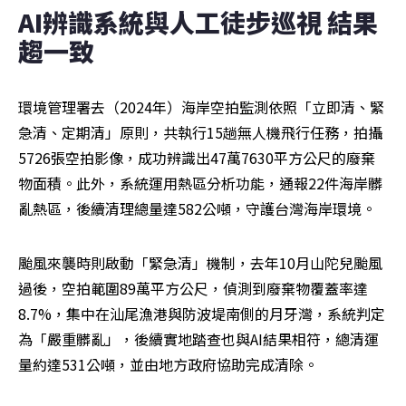
AI辨識系統與人工徒步巡視 結果
趨一致
環境管理署去（2024年）海岸空拍監測依照「立即清、緊
急清、定期清」原則，共執行15趟無人機飛行任務，拍攝
5726張空拍影像，成功辨識出47萬7630平方公尺的廢棄
物面積。此外，系統運用熱區分析功能，通報22件海岸髒
亂熱區，後續清理總量達582公噸，守護台灣海岸環境。
颱風來襲時則啟動「緊急清」機制，去年10月山陀兒颱風
過後，空拍範圍89萬平方公尺，偵測到廢棄物覆蓋率達
8.7%，集中在汕尾漁港與防波堤南側的月牙灣，系統判定
為「嚴重髒亂」，後續實地踏查也與AI結果相符，總清運
量約達531公噸，並由地方政府協助完成清除。