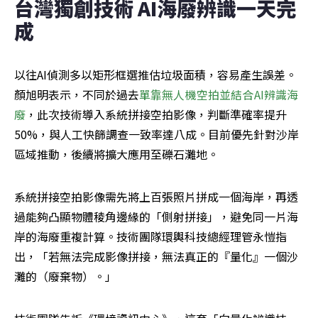
台灣獨創技術 AI海廢辨識一天完
成
以往AI偵測多以矩形框選推估垃圾面積，容易產生誤差。
顏旭明表示，不同於過去
單靠無人機空拍並結合AI辨識海
廢
，此次技術導入系統拼接空拍影像，判斷準確率提升
50%，與人工快篩調查一致率達八成。目前優先針對沙岸
區域推動，後續將擴大應用至礫石灘地。
系統拼接空拍影像需先將上百張照片拼成一個海岸，再透
過能夠凸顯物體稜角邊緣的「側射拼接」，避免同一片海
岸的海廢重複計算。技術團隊環輿科技總經理管永愷指
出，「若無法完成影像拼接，無法真正的『量化』一個沙
灘的（廢棄物）。」