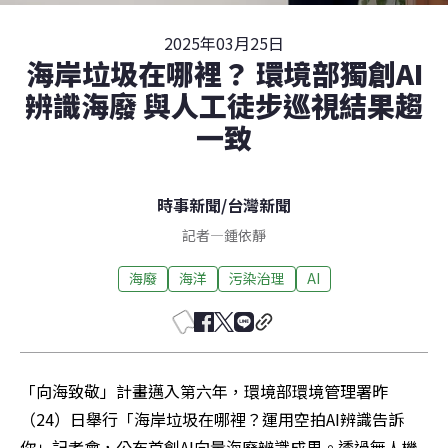
2025年03月25日
海岸垃圾在哪裡？ 環境部獨創AI
辨識海廢 與人工徒步巡視結果趨
一致
時事新聞
/
台灣新聞
記者
—
鍾依靜
海廢
海洋
污染治理
AI
「向海致敬」計畫邁入第六年，環境部環境管理署昨
（24）日舉行「海岸垃圾在哪裡？運用空拍AI辨識告訴
你」記者會，公布首創AI向量海廢辨識成果。透過無人機