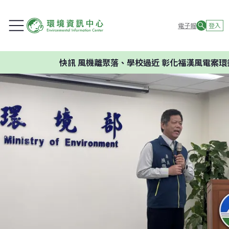
電子報
登入
快訊
風機離聚落、學校過近 彰化福漢風電案環委建議不