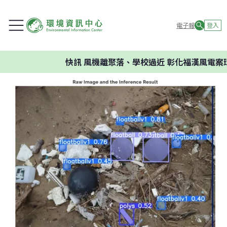
電子報
登入
快訊
風機離聚落、學校過近 彰化福漢風電案環委建