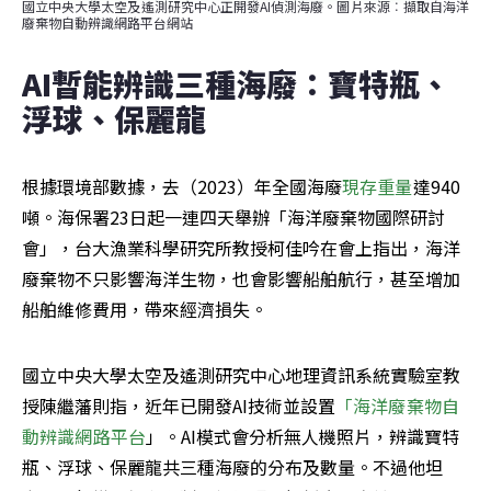
國立中央大學太空及遙測研究中心正開發AI偵測海廢。圖片來源︰擷取自海洋
廢棄物自動辨識網路平台網站
AI暫能辨識三種海廢：寶特瓶、
浮球、保麗龍
根據環境部數據，去（2023）年全國海廢
現存重量
達940
噸。海保署23日起一連四天舉辦「海洋廢棄物國際研討
會」，台大漁業科學研究所教授柯佳吟在會上指出，海洋
廢棄物不只影響海洋生物，也會影響船舶航行，甚至增加
船舶維修費用，帶來經濟損失。
國立中央大學太空及遙測研究中心地理資訊系統實驗室教
授陳繼藩則指，近年已開發AI技術並設置
「海洋廢棄物自
動辨識網路平台
」。AI模式會分析無人機照片，辨識寶特
瓶、浮球、保麗龍共三種海廢的分布及數量。不過他坦