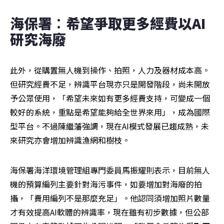
海保署︰希望爭取更多經費以AI
研究海廢
此外，從購置無人機到操作、拍照，人力及器材成本高。
但研究經費不足，辨識平台現亦只是開發階段，尚未開放
予公眾使用，「希望未來如有更多經費支持，可變成一個
較好的系統，重點是希望能夠給全世界來用」，成為國際
型平台。不過陳繼藩強調，現在AI模式發展已趨成熟，未
來研究亦會增加辨識漁網和樹枝。
海保署海洋環境管理組專門委員馬振耀則表示，目前無人
機的預算編列主要針對海污事件，如要增加對海廢的拍
攝，「費用編列不是那麼充足」。他認同須增加照片數量
才有效提高AI軟體的辨識率，現在雖有初步數據，但公部