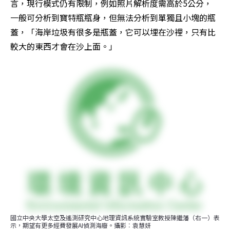
言，現行模式仍有限制，例如照片解析度需高於5公分，
一般可分析到寶特瓶瓶身，但無法分析到單獨且小塊的瓶
蓋，「海岸垃圾有很多是瓶蓋，它可以埋在沙裡，只有比
較大的東西才會在沙上面。」
國立中央大學太空及遙測研究中心地理資訊系統實驗室教授陳繼藩（右一）表
示，期望有更多經費發展AI偵測海廢。攝影︰袁慧妍