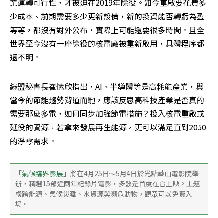
業運轉可行性，才被迫在2019年除役。如今重啟要花費多
少成本、前期需要多少更新設備，新的投資能否轉虧為盈
等等，都沒有對外公布，實際上可能還要很多時間。且全
世界至今沒有一座除役的核電廠被重新啟用，具體程序都
還不明。
綠盟秘書長崔愫欣指出，AI、半導體等是高耗能產業，與
當今的節能趨勢背道而馳，應該反思高科技產業是否真的
需要那麼多電，如何同步加強節電措施？投入核電重啟或
延役的資源，若拿來發展再生能源，更可以滿足直到2050
的淨零需求。
「
氣候臨界影展
」將在4月25日～5月4日於光點華山電影院舉
辦，精選15部近兩年紀錄片電影，多數是首度在台上映。主題
橫跨能源、氣候災難、水資源與瀕危動物，觀眾可以免費入
場。