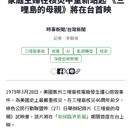
哩島的母親》將在台首映
時事新聞
/
台灣新聞
記者
—
李蘇竣
三哩島事故
核電
AI
能源轉型
核安
深度低碳新聞
1979年3月28日，美國賓州三哩島核電廠發生爐心熔毀事
件，為美國史上最嚴重核災。在三哩島核災46周年前夕，
綠色公民行動聯盟昨（27）日舉辦紀錄片《三哩島的母
親》試映會，該片將在「
氣候臨界影展
」期間首度在台上
映。