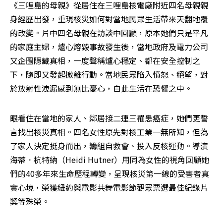
《三哩島的母親》從居住在三哩島核電廠附近四名母親親
身經歷出發，重現核災如何對當地民眾生活帶來天翻地覆
的改變。片中四名母親在訪談中回顧，原本她們只是平凡
的家庭主婦，爐心熔毀事故發生後，當地政府及電力公司
又企圖隱藏真相，一度聲稱爐心穩定、都在安全控制之
下，隨即又發起撤離行動。當地民眾陷入憤怒、絕望，對
於放射性洩漏感到無比憂心，自此生活在恐懼之中。
眼看住在當地的家人、鄰居接二連三罹患癌症，她們更誓
言找出核災真相。四名女性原先對核工業一無所知，但為
了家人決定挺身而出，籌組自救會、投入反核運動。導演
海蒂．杭特納（Heidi Hutner）用同為女性的視角回顧她
們的40多年來生命歷程轉變，呈現核災第一線的受害者真
實心境，榮獲紐約與電影共舞電影節觀眾票選最佳紀錄片
獎等殊榮。