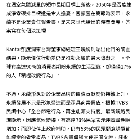
在溫室氣體減量的短中長期目標上落後，2050年是否能達
成淨零碳排目標還是令人擔憂。官振萱在簡報時表示，永
續不是企業責任報告書，是未來世代給出的時間問卷，答
案寫在每個決策裡。
Kantar凱度洞察台灣董事總經理王曉娟則端出他們的調查
結果，顯示價值行動差仍是推動永續的最大障礙之一。全
球有高達90%的消費者期盼永續的生活型態，卻僅僅27%
的人「積極改變行為」。
不過，永續形象對於企業品牌的價值貢獻度仍持續上升，
永續發展不只是形象營造而是深具商業價值。根據TVBS
民調中心「全台節電行為、再生能源支持度」最新網路民
調顯示，因應氣候變遷，有高達78%民眾表示用電量明顯
增加；而即使停止政府補助，仍有53%的民眾願意購買節
能標章的省電產品。TVBS永續倡議大使莊開文說，談永