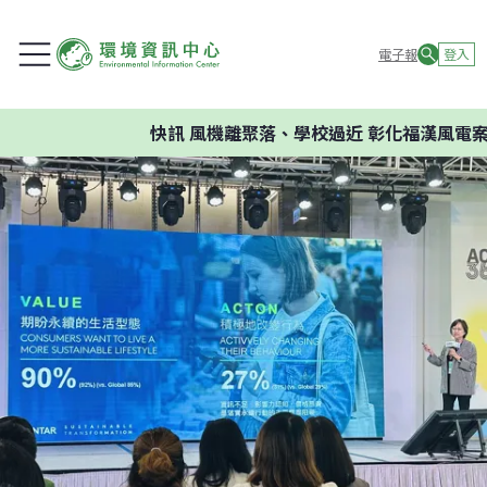
電子報
登入
快訊
風機離聚落、學校過近 彰化福漢風電案環委