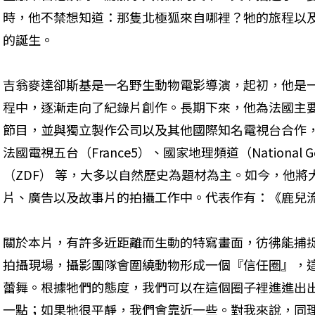
時，他不禁想知道：那隻北極狐來自哪裡？牠的旅程以
的誕生。
吉翁麥達卻斯基是一名野生動物電影導演，起初，他是
程中，逐漸走向了紀錄片創作。長期下來，他為法國主
節目，並與獨立製作公司以及其他國際知名電視台合作，包
法國電視五台（France5）、國家地理頻道（National 
（ZDF） 等，大多以自然歷史為題材為主。如今，他
片、廣告以及故事片的拍攝工作中。代表作有：《鹿兒
關於本片，有許多近距離而生動的特寫畫面，彷彿能捕
拍攝現場，攝影團隊會圍繞動物形成一個『信任圈』，
蕾舞。根據牠們的態度，我們可以在這個圈子裡進進出
一點；如果牠很平靜，我們會靠近一些。對我來說，同