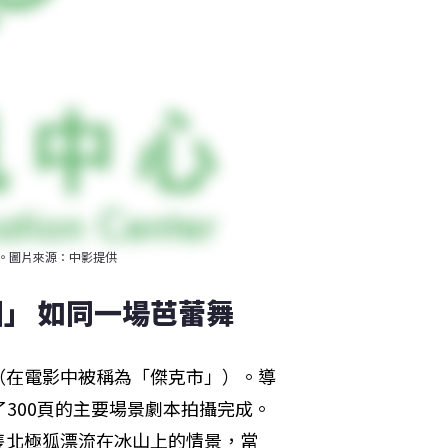
。圖片來源：中影提供
」 如同一場芭蕾舞
（在電影中被稱為「傑克市」）。導
 ）撰寫了300頁的主要場景劇本拍攝完成。
隻北極狐漂流在冰山上的情景，當