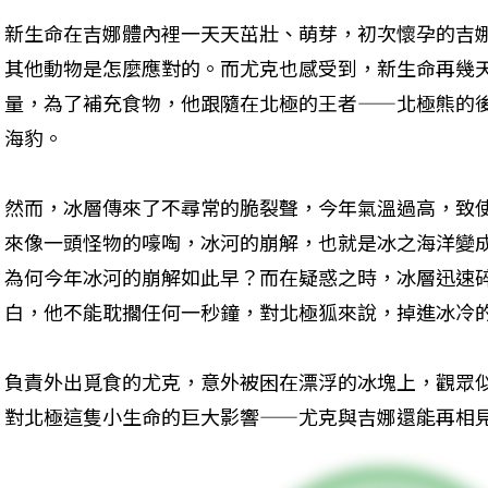
新生命在吉娜體內裡一天天茁壯、萌芽，初次懷孕的吉
其他動物是怎麼應對的。而尤克也感受到，新生命再幾
量，為了補充食物，他跟隨在北極的王者——北極熊的
海豹。
然而，冰層傳來了不尋常的脆裂聲，今年氣溫過高，致
來像一頭怪物的嚎啕，冰河的崩解，也就是冰之海洋變
為何今年冰河的崩解如此早？而在疑惑之時，冰層迅速
白，他不能耽擱任何一秒鐘，對北極狐來說，掉進冰冷
負責外出覓食的尤克，意外被困在漂浮的冰塊上，觀眾
對北極這隻小生命的巨大影響——尤克與吉娜還能再相