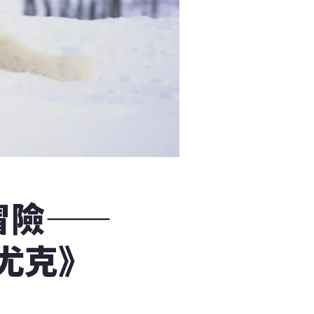
冒險——
尤克》