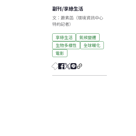
副刊
/
享綠生活
文：蕭紫菡（環境資訊中心
特約記者）
享綠生活
氣候變遷
生物多樣性
全球暖化
電影