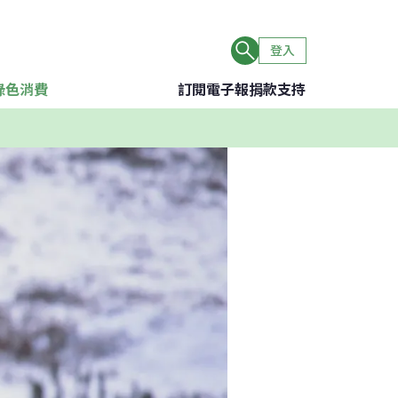
登入
綠色消費
訂閱電子報
捐款支持