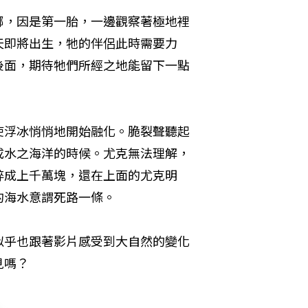
娜，因是第一胎，一邊觀察著極地裡
天即將出生，牠的伴侶此時需要力
後面，期待牠們所經之地能留下一點
使浮冰悄悄地開始融化。脆裂聲聽起
成水之海洋的時候。尤克無法理解，
碎成上千萬塊，還在上面的尤克明
的海水意謂死路一條。
似乎也跟著影片感受到大自然的變化
見嗎？