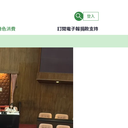
登入
綠色消費
訂閱電子報
捐款支持