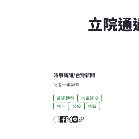
立院通
時事新聞
/
台灣新聞
記者
—
李蘇竣
能源轉型
核電延役
核三
公投
核電