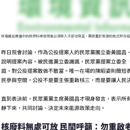
核電廠反應爐中的核燃料棒使用後必須移入冷卻池降溫，再移置於新建的乾式貯存設
昨日院會討論，作為公投提案人的民眾黨團立委黃國昌
說明提案內容。被民進黨立委譏諷，民眾黨提案立委全
庭，對公投提案敢做不敢當。唯一在場的陳昭姿則簡短
民參與空間，公投不是要主張重啟核三，而是要讓人民
直到表決前，民眾黨黨主席黃國昌才現身發言，表示所
靜下來，共同討論、決定未來能源政策走向。
核廢料無處可放 民間呼籲：勿重啟