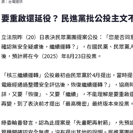
源：台電提供
要重啟還延役？ 民進黨批公投主文不
立法院昨（20）日表決民眾黨團提案公投：「您是否同
確認無安全疑慮後，繼續運轉？」，在國民黨、民眾黨
後，預計將在今（2025）年8月23日投票。
「核三繼續運轉」公投最初由民眾黨於4月提出，當時
電廠經通過整體安全評估後，恢復繼續運轉？」，協商
詳，又要「恢復」、又要「繼續」，不能理解是要重啟
再變，到了表決前才提出「最高機密」最終版本來投票
綠委輪番發言，認為此提案是「先畫靶再射箭」，先預
管機關確認安全無虞，沒有提出其他的說明。民進黨團