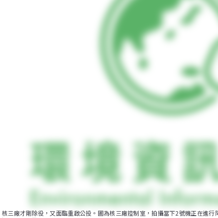
核三廠才剛除役，又面臨重啟公投。圖為核三廠控制室，拍攝當下2號機正在進行