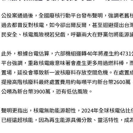
公投案通過後，全國廢核行動平台發布聲明，強調老舊
過去都曾反對核電，如今卻出爾反爾，甚至迴避提出台
民安全、核電風險視若兒戲，呼籲兩大在野黨勿將能源
此外，根據台電估算，六部機組運轉40年將產生約473
平台強調，重啟核電廠意味著會產生更多用過燃料棒，
置場，延役會導致新一波核廢料存放空間危機。在處置
提撥高階核廢料最終處置費用約每噸平均新台幣2600
公噸為新台幣3900萬，恐有低估風險。
聲明更指出，核電無助能源韌性，2024年全球核電佔比
已經遠超核能，因為再生能源具備分散、靈活特性，成