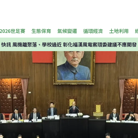
2026世足賽
生態保育
氣候變遷
循環經濟
土地利用
快訊
風機離聚落、學校過近 彰化福漢風電案環委建議不應開發