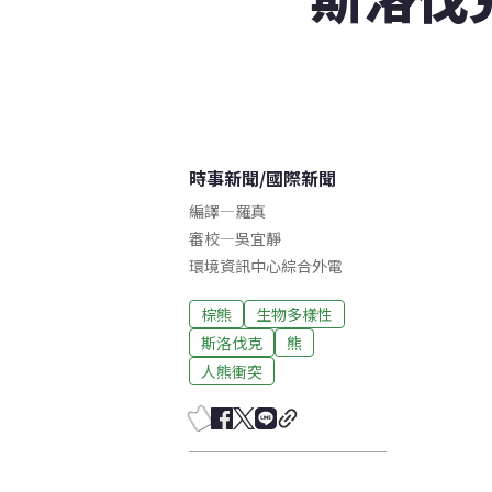
時事新聞
/
國際新聞
編譯
—
羅真
審校
—
吳宜靜
環境資訊中心綜合外電
棕熊
生物多樣性
斯洛伐克
熊
人熊衝突