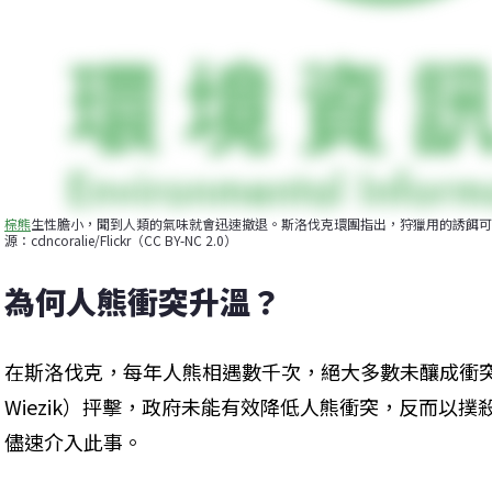
棕熊
生性膽小，聞到人類的氣味就會迅速撤退。斯洛伐克環團指出，狩獵用的誘餌可
源：cdncoralie/Flickr（CC BY-NC 2.0）
為何人熊衝突升溫？
在斯洛伐克，每年人熊相遇數千次，絕大多數未釀成衝突。歐
Wiezik）抨擊，政府未能有效降低人熊衝突，反而以
儘速介入此事。