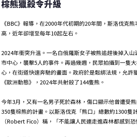
棕熊獵殺令升級
《BBC》報導，在2000年代初期的20年間，斯洛伐克
高，近年卻增至每年10起左右。
2024年衝突升溫。一名白俄羅斯女子被熊追趕後掉入
市中心，襲擊5人的事件。再過幾週，民眾拍攝到一隻
心，在街道快速奔馳的畫面。政府於是鬆綁法規，允許
《歐洲動態》，2024年共射殺了144隻熊。
今年3月，又有一名男子死於森林，傷口顯示他曾遭受熊
350隻棕熊的計畫。以斯洛伐克「熊口」總數約1300隻
（Robert Fico）稱，「不能讓人民連走進森林都感到