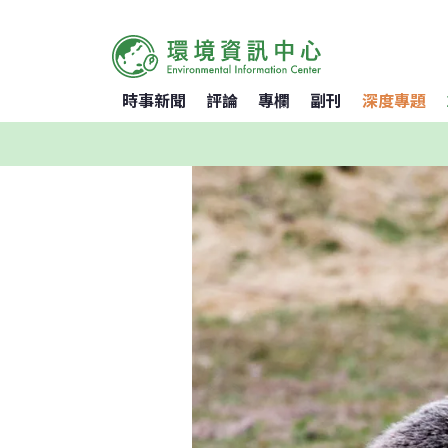
時事新聞
評論
專欄
副刊
深度專題