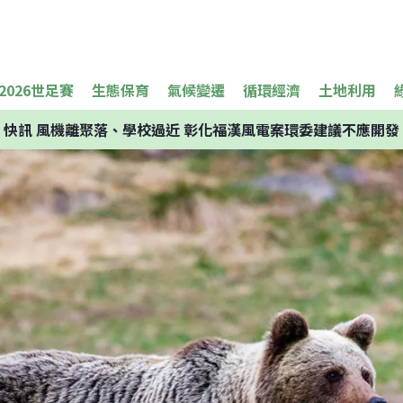
2026世足賽
生態保育
氣候變遷
循環經濟
土地利用
快訊
風機離聚落、學校過近 彰化福漢風電案環委建議不應開發