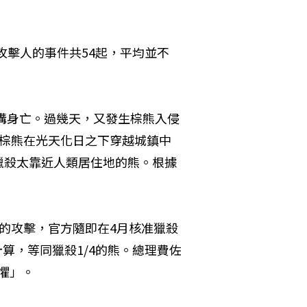
熊攻擊人的事件共54起，平均並不
山溝身亡。過幾天，又發生棕熊入侵
大棕熊在光天化日之下穿越城鎮中
獵殺太靠近人類居住地的熊。根據
的攻擊，官方隨即在4月核准獵殺
計算，等同獵殺1/4的熊。總理費佐
恐懼」。