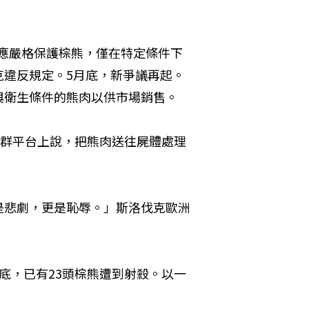
，成員國應嚴格保護棕熊，僅在特定條件下
克違反規定。5月底，新爭議再起。
與衛生條件的熊肉以供市場銷售。
）在社群平台上說，把熊肉送往屍體處理
是悲劇，更是恥辱。」斯洛伐克歐洲
底，已有23頭棕熊遭到射殺。以一