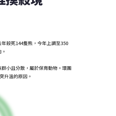
殺死144隻熊，今年上調至350
肉。
族群小且分散，屬於保育動物。環團
突升溫的原因。