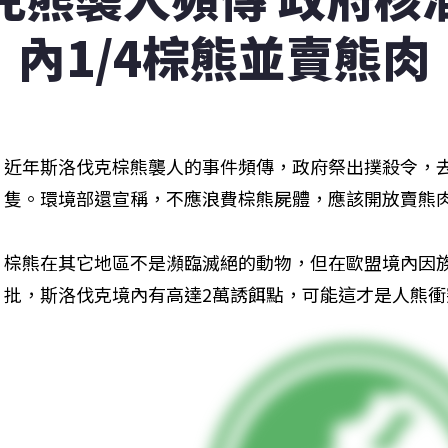
內1/4棕熊並賣熊肉
近年斯洛伐克棕熊襲人的事件頻傳，政府祭出撲殺令，去年
隻。環境部還宣稱，不應浪費棕熊屍體，應該開放賣熊
棕熊在其它地區不是瀕臨滅絕的動物，但在歐盟境內因
批，斯洛伐克境內有高達2萬誘餌點，可能這才是人熊衝