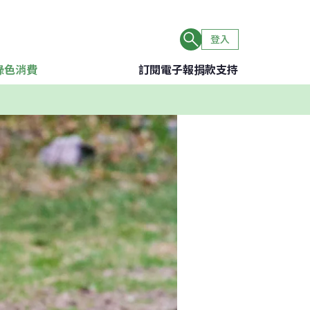
登入
綠色消費
訂閱電子報
捐款支持