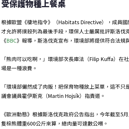
受保護物種上餐桌
根據歐盟《棲地指令》（Habitats Directive）
才允許將撲殺列為最後手段，環保人士嚴厲批評斯洛伐
《
BBC
》報導，斯洛伐克宣布，環境部將提供符合法規
「熊肉可以吃啊，」環境部次長庫法（Filip Kuffa
場是一種浪費。
「環境部儼然成了肉販！把保育物種放上菜單，這不只
議會議員霍伊斯克（Martin Hojsík）指責道。
《歐洲動態》根據斯洛伐克政府公告指出，今年截至5月
隻棕熊體重600公斤來算，總肉量可達數公噸。