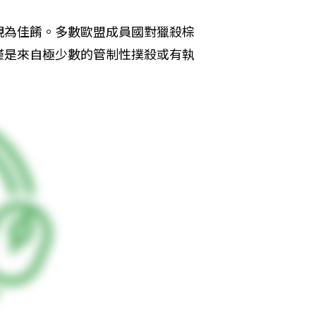
視為佳餚。多數歐盟成員國對獵殺棕
僅是來自極少數的管制性撲殺或有執