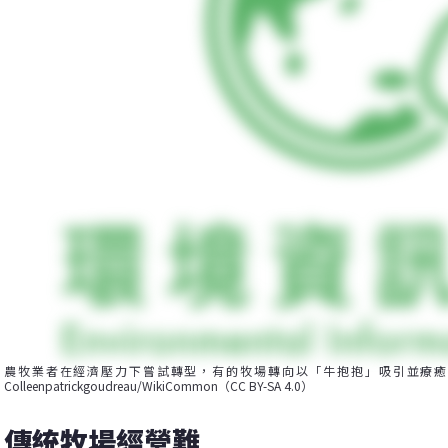
農牧業者在經濟壓力下嘗試轉型，有的牧場轉向以「牛抱抱」吸引並療癒
Colleenpatrickgoudreau/WikiCommon（CC BY-SA 4.0）
傳統牧場經營難