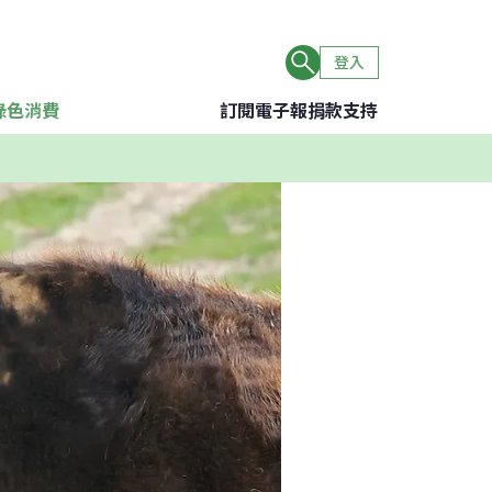
登入
綠色消費
訂閱電子報
捐款支持