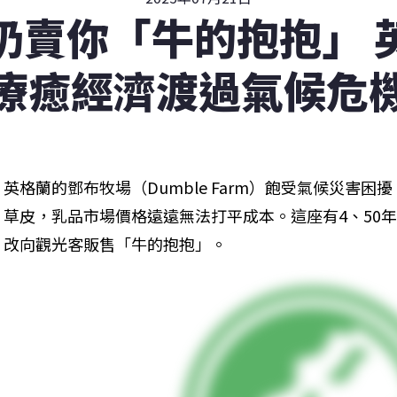
奶賣你「牛的抱抱」 
療癒經濟渡過氣候危
英格蘭的鄧布牧場（Dumble Farm）飽受氣候災害
草皮，乳品市場價格遠遠無法打平成本。這座有4、50
改向觀光客販售「牛的抱抱」。