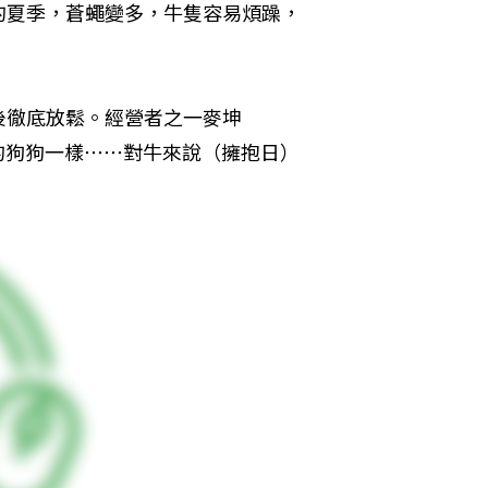
的夏季，蒼蠅變多，牛隻容易煩躁，
後徹底放鬆。經營者之一麥坤
大隻的狗狗一樣⋯⋯對牛來說（擁抱日）