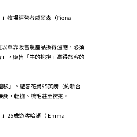
牧場經營者威爾森（Fiona 
難以單靠販售農產品換得溫飽，必須
濟」，販售「牛的抱抱」贏得旅客的
體驗」。遊客花費95英鎊（約新台
離接觸，輕撫、梳毛甚至擁抱。
5歲遊客哈頓（ Emma 