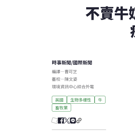
不賣牛
時事新聞
/
國際新聞
編譯
—
曹可芝
審校
—
陳文姿
環境資訊中心綜合外電
英國
生物多樣性
牛
畜牧業