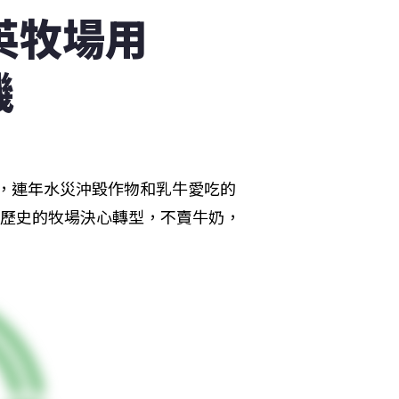
英牧場用
機
困擾，連年水災沖毀作物和乳牛愛吃的
年歷史的牧場決心轉型，不賣牛奶，