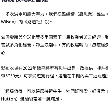
「多次洪水和龐大壓力，我們很難繼續（靠乳業）維生。」
Wilson）向《路透社》說。
氣候變遷與全球化等多重因素下，農牧業者苦苦經營，
嘗試多角化經營。轉型浪潮中，有的牧場轉向「療癒經
心。
鄧布牧場在2022年幾乎將所有乳牛出售，改提供「抱牛
幣3750元）可享受遊覽行程，還能在牛棚內與牛近距
「超級值得，可以這麼接近牛牛，牠們好可愛、好溫柔！」2
Hutton）體驗後帶著一臉滿足。