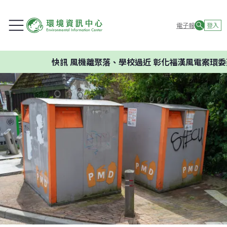
電子報
登入
快訊
風機離聚落、學校過近 彰化福漢風電案環委建議