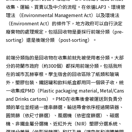
收集、運輸、買賣以及中介的流程。在依循LAP3、環境管
理法 （Environmental Management Act）以及環境法
（Environment Act）的條件下，地方政府可以自行決定
廢棄物的處理規定，包括回收物是要採行前端分類（pre-
sorting）還是後端分類 （post-sorting）。
前端分類指的是回收物在收集前就先被使用者分類。大部
分的荷蘭市政府（約300個）都採用前端分類，包括我所
在的城市瓦赫寧根。學生宿舍的回收區除了紙類和玻璃
外，塑膠包裝、鐵鋁罐和飲料紙盒都用同一個袋子收，統
一收集成PMD（Plastic packaging material, Metal/Cans 
and Drinks cartons）。PMD在收集後會被運送到負責分
類的單位並經過一連串篩選，輸送帶會依序經過開袋器、
圓筒篩（依尺寸篩選）、風選機（依密度篩選）、磁選
機、非鐵金屬分選機、近紅外光（NIR）塑膠分選系統、
彈道分離器（依形狀篩選）和打孔機（讓空氣和液體離開