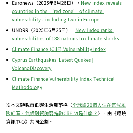
Euronews（2025年6月26日），
New index reveals 
countries in the ‘red zone’ of climate 
vulnerability - including two in Europe
UNDRR（2025年6月25日），
New index ranks 
vulnerabilities of 188 nations to climate shocks
Climate Finance (CliF) Vulnerability Index
Cyprus Earthquakes: Latest Quakes | 
VolcanoDiscovery
Climate Finance Vulnerability Index Technical 
Methodology
※本文轉載自低碳生活部落格〈
全球逾20億人住在氣候風
險紅區，氣候融資脆弱指數CliF-VI是什麼？
〉，由《環境
資訊中心》共同企劃。