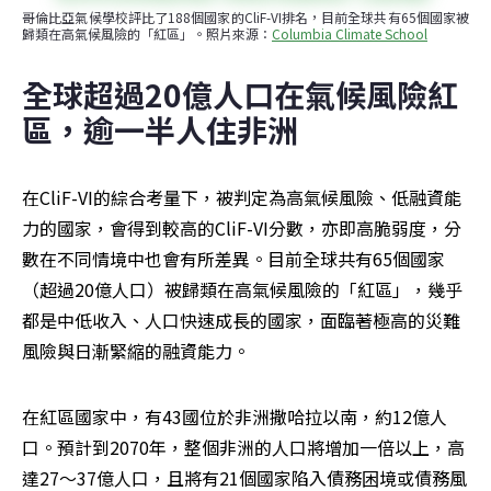
哥倫比亞氣候學校評比了188個國家的CliF-VI排名，目前全球共有65個國家被
歸類在高氣候風險的「紅區」。照片來源：
Columbia Climate School
全球超過20億人口在氣候風險紅
區，逾一半人住非洲
在CliF-VI的綜合考量下，被判定為高氣候風險、低融資能
力的國家，會得到較高的CliF-VI分數，亦即高脆弱度，分
數在不同情境中也會有所差異。目前全球共有65個國家
（超過20億人口）被歸類在高氣候風險的「紅區」，幾乎
都是中低收入、人口快速成長的國家，面臨著極高的災難
風險與日漸緊縮的融資能力。
在紅區國家中，有43國位於非洲撒哈拉以南，約12億人
口。預計到2070年，整個非洲的人口將增加一倍以上，高
達27～37億人口，且將有21個國家陷入債務困境或債務風