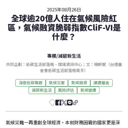
2025年08月26日
全球逾20億人住在氣候風險紅
區，氣候融資脆弱指數CliF-VI是
什麼？
專欄
/
減碳新生活
共同企劃：低碳生活部落格、環境資訊中心；文：楊軒妮（台達基
金會低碳生活部落格寫手）
深度低碳專題
氣候災害
氣候融資
調適基金
減碳新生活
風險評估
氣候變遷
氣候災難一再重創全球經濟，本就財務困窘的國家更是深