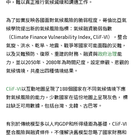
中，難以真正推行氣候減緩和調適工作。
為了如實反映各國面對氣候風險的脆弱程度，哥倫比亞氣
候學院提出新的氣候風險指標：氣候融資脆弱指數
（Climate Finance Vulnerability Index, CliF-VI），整合
氣旋、洪水、乾旱、地震、戰爭等國家可能面臨的災難，
以及災難預防、復原、重建的財務、融資與
政府治理
能
力，並以2050年、2080年為時間尺度，設定樂觀、悲觀的
氣候情境，共產出四種情境結果。
CliF-VI
以互動地圖呈現了188個國家在不同氣候情境下應
對氣候風險的能力，少數國家在這份地圖上呈現灰色， 標
註缺乏可用數據，包括台灣、北韓、古巴等。
有別於傳統模型多以人均GDP和所得級距為基礎，CliF-VI
整合風險與融資條件，不僅解決舊模型忽略了國家財務和