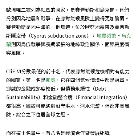
歐洲唯二被列為紅區的國家，是賽普勒斯和烏克蘭，他們
分別因為地震和戰爭，在應對氣候風險上變得更加脆弱。
賽普勒斯是地中海的一個島嶼，位於歐亞地震帶及賽普勒
斯隱沒帶（Cyprus subduction zone），
地震頻繁
。
烏克
蘭
則因烏俄戰爭與長期緊張的地緣政治關係，面臨高度衝
突風險。
CliF-VI分數最低的前十名，代表應對氣候危機相對有能力
的國家。第一名是
挪威
，它在四個氣候情境中都是冠軍。
挪威的金融成熟度較低，但債務永續性（Debt 
Sustainability）和金融整合度（Financial Integration）
都很高，雖較可能遇到沿岸洪水、河水氾濫，但都非高風
險，綜合之下位居全球之冠。
而在這十名當中，有八名是經濟合作暨發展組織