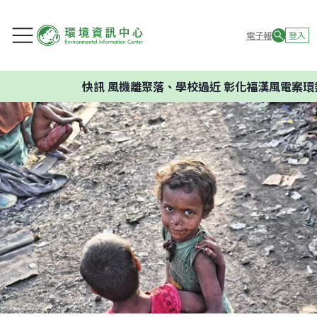
電子報
登入
快訊
風機離聚落、學校過近 彰化福漢風電案環委建議