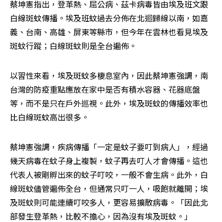
蔡坤憲指出，登革熱、屈公病、茲卡病毒皆由埃及班文跟
白線斑蚊傳播。埃及班蚊過去分佈在北迴歸線以南，如嘉
義、台南、高雄、屏東等縣市，但今年在雲林也看見埃及
斑蚊行蹤；白線斑蚊則是全台遍佈。
以習性來看，埃及斑蚊多棲息室內，因此蔡坤憲強調，南
台灣的防疫重點應放在家中是否有積水容器、花器底盤
等，而不是只在戶外巡視。此外，埃及斑蚊的傳播效率也
比白線斑蚊高出很多。
蔡坤憲強調，疾病傳播「一定是蚊子要叮到病人」，經過
幾天病毒在蚊子身上複製，蚊子再去叮人才會傳播。這也
代表人被剛孵出來的蚊子叮咬，一般不會生病。此外，白
線斑蚊儘管遍佈全台，但通常只叮一人，吸飽就離開；埃
及斑蚊則可能連續叮咬多人，更容易擴散病毒。「因此北
部發生登革熱，比較不擔心，因為沒有埃及斑蚊。」