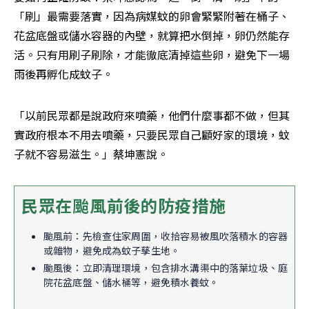
「刷」最需要落實，因為病媒蚊的卵會緊緊附著在桶子、
花盆底盤或儲水容器的內壁，就算把水倒掉，卵仍然能存
活。只有用刷子刷除，才能徹底清掉這些卵，避免下一場
雨後再孵化成蚊子。
「以前民眾都是說政府來噴藥，他們什麼事都不做，但其
實政府根本不用去噴藥，只要民眾自己顧好家的環境，蚊
子就不容易滋生。」蔡坤憲說。
民眾在颱風前後的防疫措施
颱風前：先檢查住家周圍，收拾容易被風吹落積水的容器
或雜物，避免成為蚊子孳生地。
颱風後：立即清理環境，包含排水溝渠中的落葉垃圾、庭
院花盆底盤、儲水桶等，避免積水養蚊。