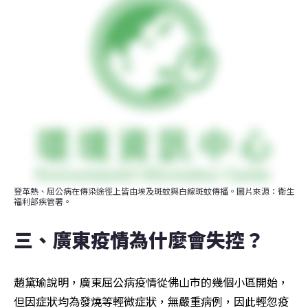
登革熱、屈公病在傳染途徑上皆由埃及斑蚊與白線斑蚊傳播。圖片來源：衛生
福利部疾管署。
三、廣東疫情為什麼會失控？
趙黛瑜說明，廣東屈公病疫情從佛山市的幾個小區開始，
但因症狀均為發燒等輕微症狀，無嚴重病例，因此輕忽疫