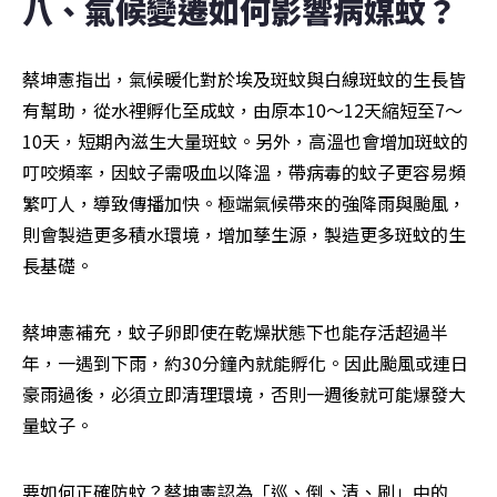
八、氣候變遷如何影響病媒蚊？
蔡坤憲指出，氣候暖化對於埃及斑蚊與白線斑蚊的生長皆
有幫助，從水裡孵化至成蚊，由原本10～12天縮短至7～
10天，短期內滋生大量斑蚊。另外，高溫也會增加斑蚊的
叮咬頻率，因蚊子需吸血以降溫，帶病毒的蚊子更容易頻
繁叮人，導致傳播加快。極端氣候帶來的強降雨與颱風，
則會製造更多積水環境，增加孳生源，製造更多斑蚊的生
長基礎。
蔡坤憲補充，蚊子卵即使在乾燥狀態下也能存活超過半
年，一遇到下雨，約30分鐘內就能孵化。因此颱風或連日
豪雨過後，必須立即清理環境，否則一週後就可能爆發大
量蚊子。
要如何正確防蚊？蔡坤憲認為「巡、倒、清、刷」中的