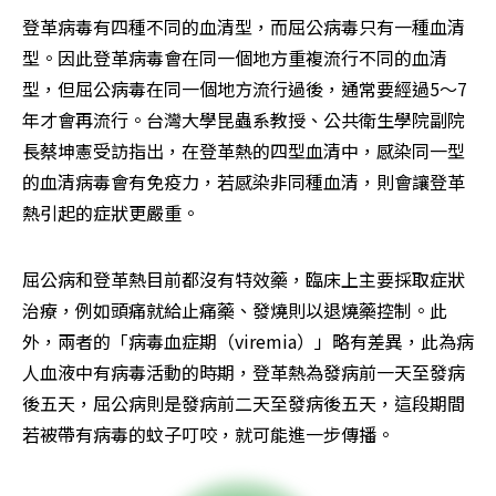
登革病毒有四種不同的血清型，而屈公病毒只有一種血清
型。因此登革病毒會在同一個地方重複流行不同的血清
型，但屈公病毒在同一個地方流行過後，通常要經過5～7
年才會再流行。台灣大學昆蟲系教授、公共衛生學院副院
長蔡坤憲受訪指出，在登革熱的四型血清中，感染同一型
的血清病毒會有免疫力，若感染非同種血清，則會讓登革
熱引起的症狀更嚴重。
屈公病和登革熱目前都沒有特效藥，臨床上主要採取症狀
治療，例如頭痛就給止痛藥、發燒則以退燒藥控制。此
外，兩者的「病毒血症期（viremia）」略有差異，此為病
人血液中有病毒活動的時期，登革熱為發病前一天至發病
後五天，屈公病則是發病前二天至發病後五天，這段期間
若被帶有病毒的蚊子叮咬，就可能進一步傳播。