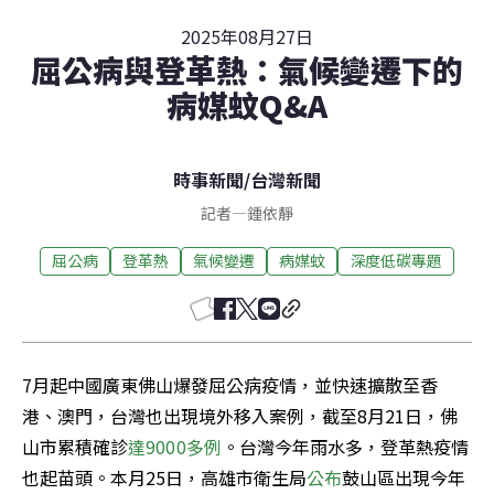
2025年08月27日
屈公病與登革熱：氣候變遷下的
病媒蚊Q&A
時事新聞
/
台灣新聞
記者
—
鍾依靜
屈公病
登革熱
氣候變遷
病媒蚊
深度低碳專題
7月起中國廣東佛山爆發屈公病疫情，並快速擴散至香
港、澳門，台灣也出現境外移入案例，截至8月21日，佛
山市累積確診
達9000多例
。台灣今年雨水多，登革熱疫情
也起苗頭。本月25日，高雄市衛生局
公布
鼓山區出現今年