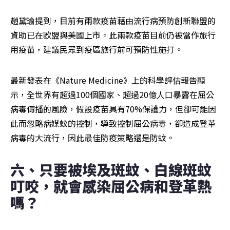
趙黛瑜提到，目前有兩款疫苗藉由流行病預防創新聯盟的
資助已在歐盟與美國上市。此兩款疫苗目前仍被當作旅行
用疫苗，建議民眾到疫區旅行前可預防性施打。
最新發表在《Nature Medicine》上的科學評估報告顯
示，全世界有超過100個國家、超過20億人口暴露在屈公
病毒傳播的風險，假設疫苗具有70%保護力，但卻可能因
此而忽略病媒蚊的控制，導致控制屈公病毒，卻造成登革
病毒的大流行，因此最佳防疫策略還是防蚊。
六、只要被埃及斑蚊、白線斑蚊
叮咬，就會感染屈公病和登革熱
嗎？