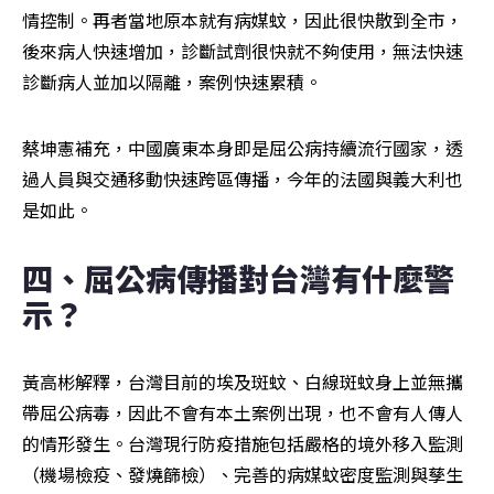
情控制。再者當地原本就有病媒蚊，因此很快散到全市，
後來病人快速增加，診斷試劑很快就不夠使用，無法快速
診斷病人並加以隔離，案例快速累積。
蔡坤憲補充，中國廣東本身即是屈公病持續流行國家，透
過人員與交通移動快速跨區傳播，今年的法國與義大利也
是如此。
四、屈公病傳播對台灣有什麼警
示？
黃高彬解釋，台灣目前的埃及斑蚊、白線斑蚊身上並無攜
帶屈公病毒，因此不會有本土案例出現，也不會有人傳人
的情形發生。台灣現行防疫措施包括嚴格的境外移入監測
（機場檢疫、發燒篩檢）、完善的病媒蚊密度監測與孳生